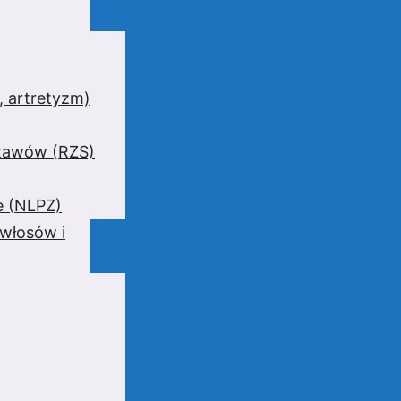
 artretyzm)
stawów (RZS)
e (NLPZ)
 włosów i