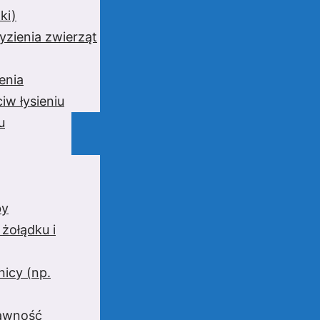
ki)
yzienia zwierząt
enia
iw łysieniu
u
by
 żołądku i
nicy (np.
rawność