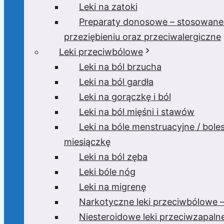
Leki na zatoki
Preparaty donosowe – stosowane
przeziębieniu oraz przeciwalergiczne
Leki przeciwbólowe
Leki na ból brzucha
Leki na ból gardła
Leki na gorączkę i ból
Leki na ból mięśni i stawów
Leki na bóle menstruacyjne / bole
miesiączkę
Leki na ból zęba
Leki bóle nóg
Leki na migrenę
Narkotyczne leki przeciwbólowe –
Niesteroidowe leki przeciwzapaln