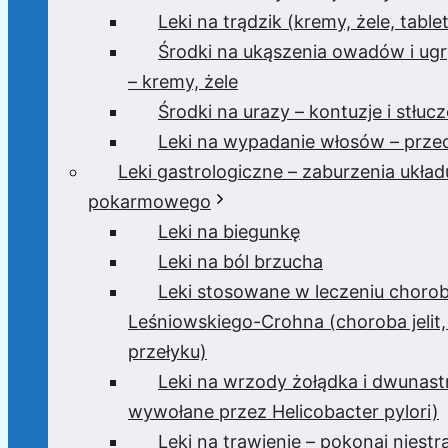
Leki na trądzik (kremy, żele, tablet
Środki na ukąszenia owadów i ugr
– kremy, żele
Środki na urazy – kontuzje i stłucz
Leki na wypadanie włosów – przec
Leki gastrologiczne – zaburzenia układ
pokarmowego
Leki na biegunkę
Leki na ból brzucha
Leki stosowane w leczeniu choro
Leśniowskiego-Crohna (choroba jelit,
przełyku)
Leki na wrzody żołądka i dwunast
wywołane przez Helicobacter pylori)
Leki na trawienie – pokonaj niest