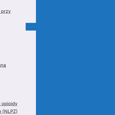
 przy
sną
 opioidy
e (NLPZ)