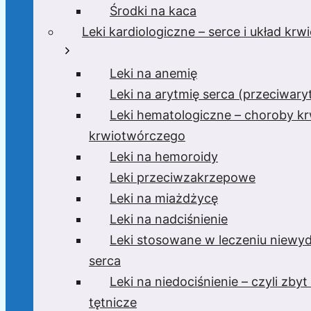
Środki na kaca
Leki kardiologiczne – serce i układ kr
Leki na anemię
Leki na arytmię serca (przeciwar
Leki hematologiczne – choroby krw
krwiotwórczego
Leki na hemoroidy
Leki przeciwzakrzepowe
Leki na miażdżycę
Leki na nadciśnienie
Leki stosowane w leczeniu niewyd
serca
Leki na niedociśnienie – czyli zbyt 
tętnicze