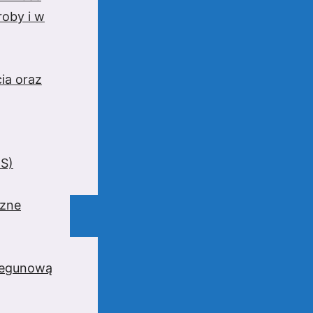
oby i w
ia oraz
BS)
czne
iegunową