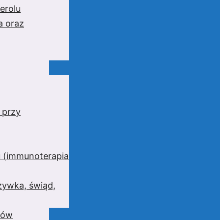
erolu
a oraz
 przy
 (immunoterapia
zywka, świąd,
wów