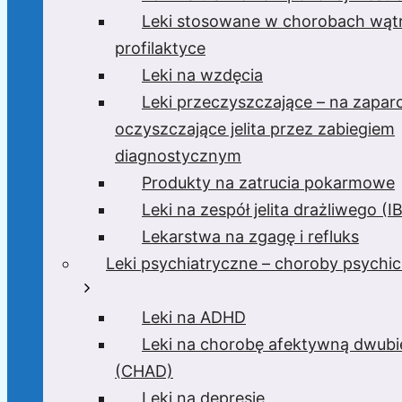
Leki stosowane w chorobach wątr
profilaktyce
Leki na wzdęcia
Leki przeczyszczające – na zaparc
oczyszczające jelita przez zabiegiem
diagnostycznym
Produkty na zatrucia pokarmowe
Leki na zespół jelita drażliwego (I
Lekarstwa na zgagę i refluks
Leki psychiatryczne – choroby psychi
Leki na ADHD
Leki na chorobę afektywną dwub
(CHAD)
Leki na depresję