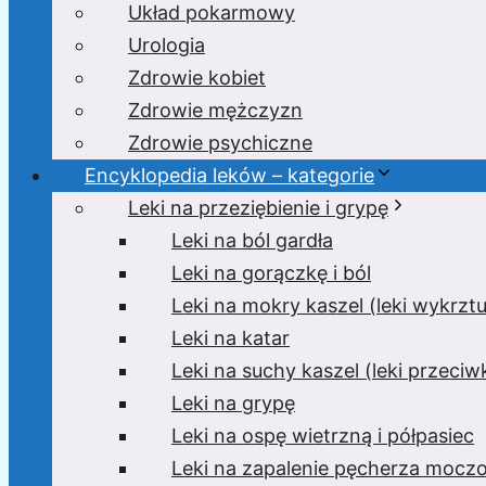
Układ pokarmowy
Urologia
Zdrowie kobiet
Zdrowie mężczyzn
Zdrowie psychiczne
Encyklopedia leków – kategorie
Leki na przeziębienie i grypę
Leki na ból gardła
Leki na gorączkę i ból
Leki na mokry kaszel (leki wykrzt
Leki na katar
Leki na suchy kaszel (leki przeci
Leki na grypę
Leki na ospę wietrzną i półpasiec
Leki na zapalenie pęcherza moc