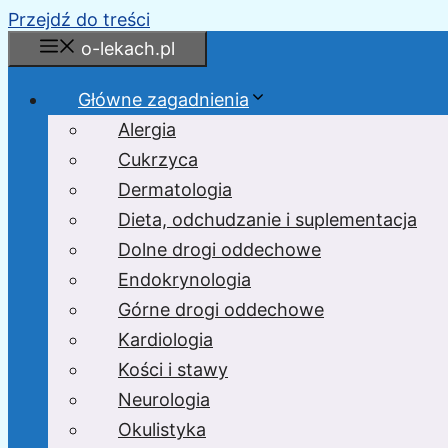
Przejdź do treści
o-lekach.pl
Główne zagadnienia
Alergia
Cukrzyca
Dermatologia
Dieta, odchudzanie i suplementacja
Dolne drogi oddechowe
Endokrynologia
Górne drogi oddechowe
Kardiologia
Kości i stawy
Neurologia
Okulistyka