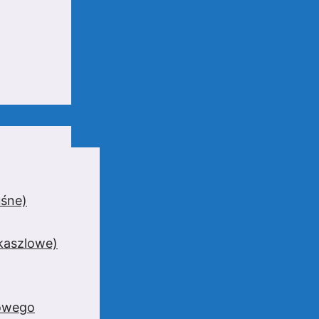
uśne)
wkaszlowe)
zowego