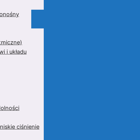
wionośny
ytmiczne)
i i układu
olności
niskie ciśnienie