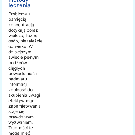
leczenia
Problemy z
pamięcią i
koncentracją
dotykają coraz
większą liczbę
osób, niezależnie
od wieku. W
dzisiejszym
świecie pełnym
bodźców,
ciągłych
powiadomień i
nadmiaru
informacji,
zdolność do
skupienia uwagi i
efektywnego
zapamiętywania
staje się
prawdziwym
wyzwaniem.
Trudności te
mogą mieć