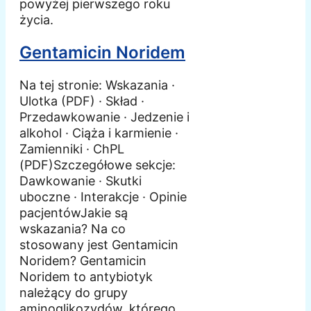
powyżej pierwszego roku
życia.
Gentamicin Noridem
Na tej stronie: Wskazania ·
Ulotka (PDF) · Skład ·
Przedawkowanie · Jedzenie i
alkohol · Ciąża i karmienie ·
Zamienniki · ChPL
(PDF)Szczegółowe sekcje:
Dawkowanie · Skutki
uboczne · Interakcje · Opinie
pacjentówJakie są
wskazania? Na co
stosowany jest Gentamicin
Noridem? Gentamicin
Noridem to antybiotyk
należący do grupy
aminoglikozydów, którego