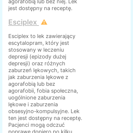
agorafobią lub bez niej. Lek
jest dostępny na receptę.
Esciplex
⚠️
Esciplex to lek zawierający
escytalopram, który jest
stosowany w leczeniu
depresji (epizody dużej
depresji) oraz różnych
zaburzeń lękowych, takich
jak zaburzenia lękowe z
agorafobią lub bez
agorafobii, fobia społeczna,
uogólnione zaburzenia
lękowe i zaburzenia
obsesyjno-kompulsyjne. Lek
ten jest dostępny na receptę.
Pacjenci mogą odczuć
poprawę dopiero po kilku