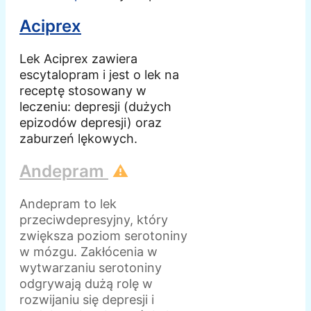
Aciprex
Lek Aciprex zawiera
escytalopram i jest o lek na
receptę stosowany w
leczeniu: depresji (dużych
epizodów depresji) oraz
zaburzeń lękowych.
Andepram
⚠️
Andepram to lek
przeciwdepresyjny, który
zwiększa poziom serotoniny
w mózgu. Zakłócenia w
wytwarzaniu serotoniny
odgrywają dużą rolę w
rozwijaniu się depresji i