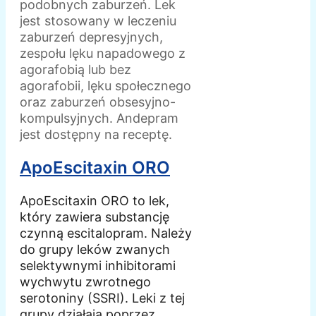
podobnych zaburzeń. Lek
jest stosowany w leczeniu
zaburzeń depresyjnych,
zespołu lęku napadowego z
agorafobią lub bez
agorafobii, lęku społecznego
oraz zaburzeń obsesyjno-
kompulsyjnych. Andepram
jest dostępny na receptę.
ApoEscitaxin ORO
ApoEscitaxin ORO to lek,
który zawiera substancję
czynną escitalopram. Należy
do grupy leków zwanych
selektywnymi inhibitorami
wychwytu zwrotnego
serotoniny (SSRI). Leki z tej
grupy działają poprzez