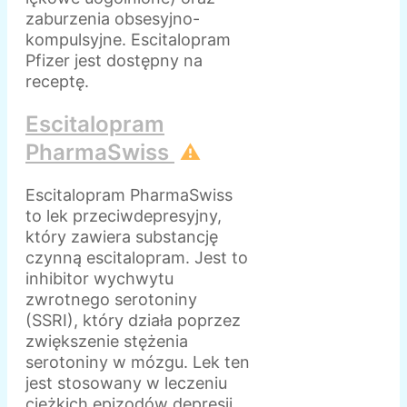
zaburzenia obsesyjno-
kompulsyjne. Escitalopram
Pfizer jest dostępny na
receptę.
Escitalopram
PharmaSwiss
⚠️
Escitalopram PharmaSwiss
to lek przeciwdepresyjny,
który zawiera substancję
czynną escitalopram. Jest to
inhibitor wychwytu
zwrotnego serotoniny
(SSRI), który działa poprzez
zwiększenie stężenia
serotoniny w mózgu. Lek ten
jest stosowany w leczeniu
ciężkich epizodów depresji,