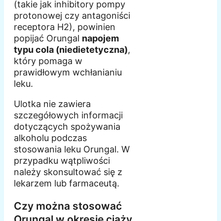
(takie jak inhibitory pompy
protonowej czy antagoniści
receptora H2), powinien
popijać Orungal
napojem
typu cola (niedietetyczna)
,
który pomaga w
prawidłowym wchłanianiu
leku.
Ulotka nie zawiera
szczegółowych informacji
dotyczących spożywania
alkoholu podczas
stosowania leku Orungal. W
przypadku wątpliwości
należy skonsultować się z
lekarzem lub farmaceutą.
Czy można stosować
Orungal w okresie ciąży