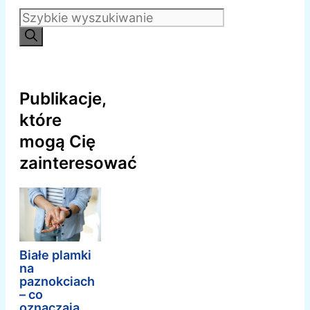
Szukaj:
Publikacje,
które
mogą Cię
zainteresować
Białe plamki
na
paznokciach
– co
oznaczają,