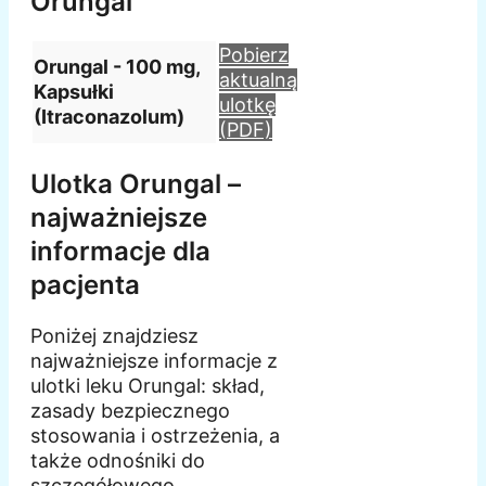
Orungal
Pobierz
Orungal - 100 mg,
aktualną
Kapsułki
ulotkę
(Itraconazolum)
(PDF)
Ulotka Orungal –
najważniejsze
informacje dla
pacjenta
Poniżej znajdziesz
najważniejsze informacje z
ulotki leku Orungal: skład,
zasady bezpiecznego
stosowania i ostrzeżenia, a
także odnośniki do
szczegółowego