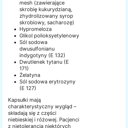
mesh (zawierające
skrobię kukurydzianą,
zhydrolizowany syrop
skrobiowy, sacharozę)
Hypromeloza
Glikol polioksyetylenowy
Sól sodowa
dwusulfonianu
indygotyny (E 132)
Dwutlenek tytanu (E
171)
Żelatyna
Sól sodowa erytrozyny
(E 127)
Kapsułki mają
charakterystyczny wygląd –
składają się z części
niebieskiej i różowej. Pacjenci
z nietolerancją niektórych