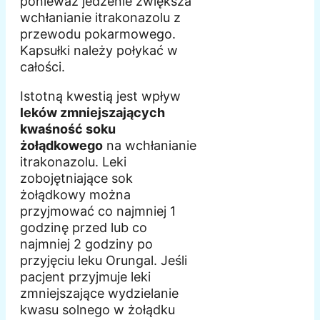
ponieważ jedzenie zwiększa
wchłanianie itrakonazolu z
przewodu pokarmowego.
Kapsułki należy połykać w
całości.
Istotną kwestią jest wpływ
leków zmniejszających
kwaśność soku
żołądkowego
na wchłanianie
itrakonazolu. Leki
zobojętniające sok
żołądkowy można
przyjmować co najmniej 1
godzinę przed lub co
najmniej 2 godziny po
przyjęciu leku Orungal. Jeśli
pacjent przyjmuje leki
zmniejszające wydzielanie
kwasu solnego w żołądku