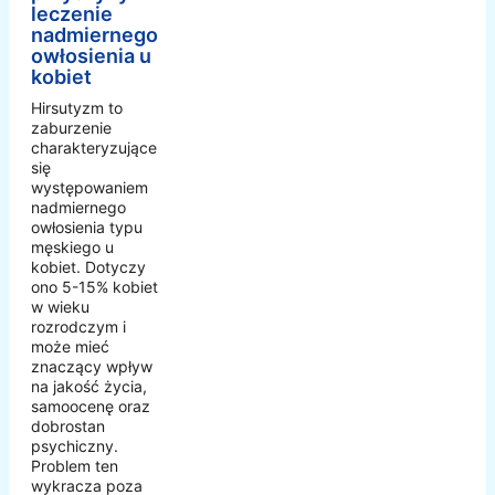
leczenie
nadmiernego
owłosienia u
kobiet
Hirsutyzm to
zaburzenie
charakteryzujące
się
występowaniem
nadmiernego
owłosienia typu
męskiego u
kobiet. Dotyczy
ono 5-15% kobiet
w wieku
rozrodczym i
może mieć
znaczący wpływ
na jakość życia,
samoocenę oraz
dobrostan
psychiczny.
Problem ten
wykracza poza