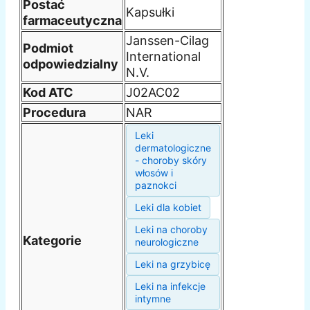
Postać
Kapsułki
farmaceutyczna
Janssen-Cilag
Podmiot
International
odpowiedzialny
N.V.
Kod ATC
J02AC02
Procedura
NAR
Leki
dermatologiczne
- choroby skóry
włosów i
paznokci
Leki dla kobiet
Leki na choroby
Kategorie
neurologiczne
Leki na grzybicę
Leki na infekcje
intymne