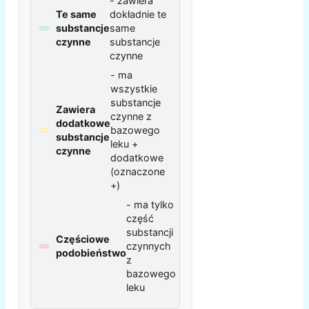
- zawiera
Te same
dokładnie te
substancje
same
czynne
substancje
czynne
- ma
wszystkie
substancje
Zawiera
czynne z
dodatkowe
bazowego
substancje
leku +
czynne
dodatkowe
(oznaczone
+)
- ma tylko
część
substancji
Częściowe
czynnych
podobieństwo
z
bazowego
leku