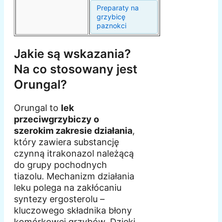
Preparaty na
grzybicę
paznokci
Jakie są wskazania?
Na co stosowany jest
Orungal?
Orungal to
lek
przeciwgrzybiczy o
szerokim zakresie działania
,
który zawiera substancję
czynną itrakonazol należącą
do grupy pochodnych
tiazolu. Mechanizm działania
leku polega na zakłócaniu
syntezy ergosterolu –
kluczowego składnika błony
komórkowej grzybów. Dzięki