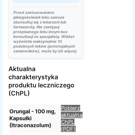
Przed zastosowaniem
jakiegokolwiek leku zawsze
skonsultuj się z lekarzem lub
farmaceutą. Nie zastępuj
przepisanego leku innym bez
konsultacji ze specjalistą. Widżet
wyświetla maksymalnie 10
podobnych leków (potencjalnych
zamienników), może by ich więcej.
Aktualna
charakterystyka
produktu leczniczego
(ChPL)
Pobierz
Orungal - 100 mg,
aktualną
Kapsułki
ChPL
(Itraconazolum)
(PDF)