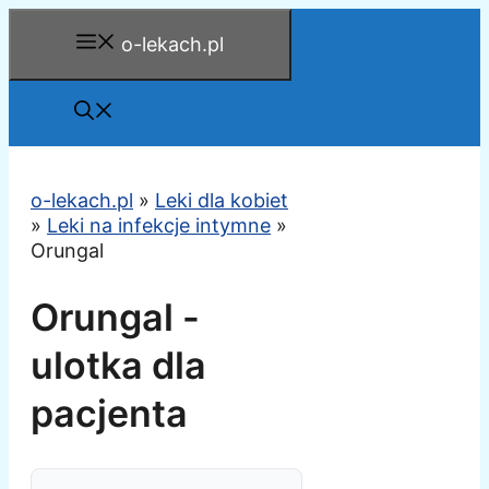
Przejdź
o-lekach.pl
do
treści
o-lekach.pl
»
Leki dla kobiet
»
Leki na infekcje intymne
»
Orungal
Orungal -
ulotka dla
pacjenta