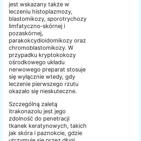
jest wskazany także w
leczeniu histoplazmozy,
blastomikozy, sporotrychozy
limfatyczno-skórnej i
pozaskórnej,
parakokcydioidomikozy oraz
chromoblastomikozy. W
przypadku kryptokokozy
ośrodkowego układu
nerwowego preparat stosuje
się wyłącznie wtedy, gdy
leczenie pierwszego rzutu
okazało się nieskuteczne.
Szczególną zaletą
itrakonazolu jest jego
zdolność do penetracji
tkanek keratynowych, takich
jak skóra i paznokcie, gdzie
utrzymuje się przez długi