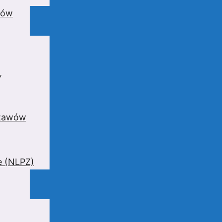
wów
,
stawów
e (NLPZ)