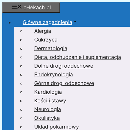
Przejdź
o-lekach.pl
do
treści
Główne zagadnienia
Alergia
Cukrzyca
Dermatologia
Dieta, odchudzanie i suplementacja
Dolne drogi oddechowe
Endokrynologia
Górne drogi oddechowe
Kardiologia
Kości i stawy
Neurologia
Okulistyka
Układ pokarmowy