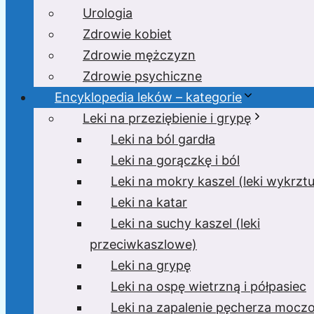
Urologia
Zdrowie kobiet
Zdrowie mężczyzn
Zdrowie psychiczne
Encyklopedia leków – kategorie
Leki na przeziębienie i grypę
Leki na ból gardła
Leki na gorączkę i ból
Leki na mokry kaszel (leki wykrzt
Leki na katar
Leki na suchy kaszel (leki
przeciwkaszlowe)
Leki na grypę
Leki na ospę wietrzną i półpasiec
Leki na zapalenie pęcherza moc