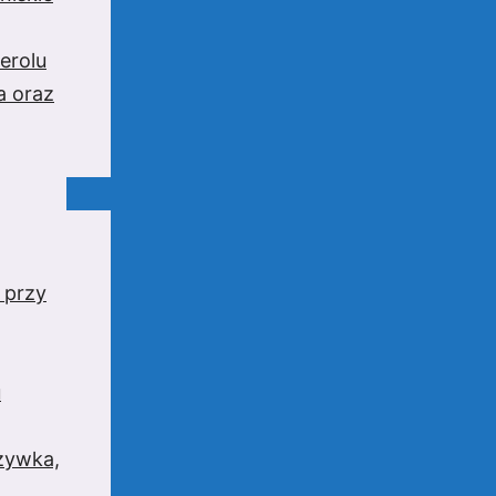
erolu
a oraz
 przy
u
rzywka,