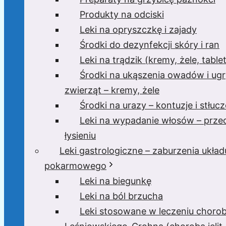
Produkty na odciski
Leki na opryszczkę i zajady
Środki do dezynfekcji skóry i ran
Leki na trądzik (kremy, żele, tablet
Środki na ukąszenia owadów i ugr
zwierząt – kremy, żele
Środki na urazy – kontuzje i stłucz
Leki na wypadanie włosów – prze
łysieniu
Leki gastrologiczne – zaburzenia układ
pokarmowego
Leki na biegunkę
Leki na ból brzucha
Leki stosowane w leczeniu choro