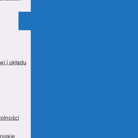
i i układu
olności
niskie