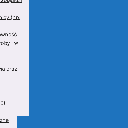
 żołądku i
nicy (np.
rawność
oby i w
ia oraz
BS)
czne