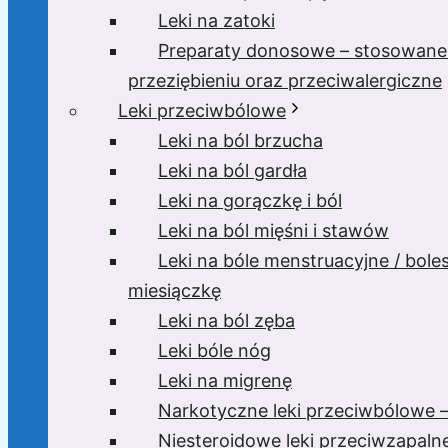
Leki na zatoki
Preparaty donosowe – stosowane
przeziębieniu oraz przeciwalergiczne
Leki przeciwbólowe
Leki na ból brzucha
Leki na ból gardła
Leki na gorączkę i ból
Leki na ból mięśni i stawów
Leki na bóle menstruacyjne / bole
miesiączkę
Leki na ból zęba
Leki bóle nóg
Leki na migrenę
Narkotyczne leki przeciwbólowe –
Niesteroidowe leki przeciwzapaln