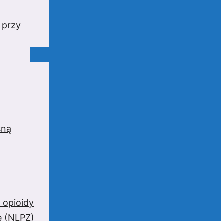
 przy
sną
 opioidy
e (NLPZ)