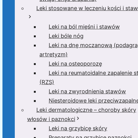
Leki stosowane w leczeniu kości i sta
Leki na ból mięśni i stawów
Leki bóle nóg
Leki na dnę moczanową (podagra
artretyzm)
Leki na osteoporozę
Leki na reumatoidalne zapalenie 
(RZS)
Leki na zwyrodnienia stawów
Niesteroidowe leki przeciwzapaln
Leki dermatologiczne – choroby skóry
włosów i paznokci
Leki na grzybicę skóry
Preparaty na grzybicę paznokci