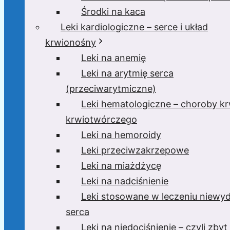
Środki na kaca
Leki kardiologiczne – serce i układ
krwionośny
Leki na anemię
Leki na arytmię serca
(przeciwarytmiczne)
Leki hematologiczne – choroby krw
krwiotwórczego
Leki na hemoroidy
Leki przeciwzakrzepowe
Leki na miażdżycę
Leki na nadciśnienie
Leki stosowane w leczeniu niewyd
serca
Leki na niedociśnienie – czyli zbyt 