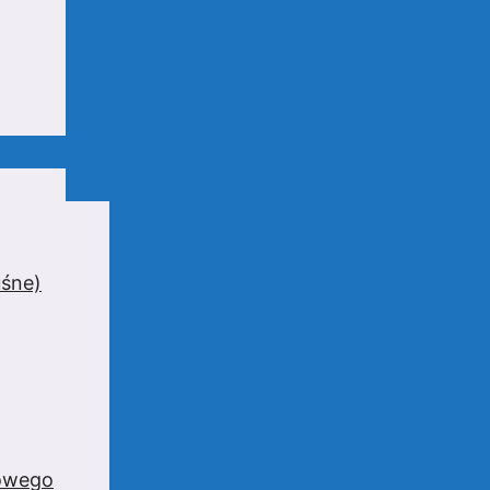
uśne)
zowego