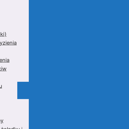
ki)
yzienia
enia
ciw
u
by