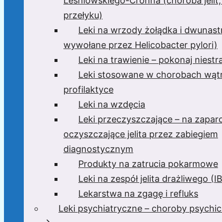
Leśniowskiego-Crohna (choroba jelit,
przełyku)
Leki na wrzody żołądka i dwunast
wywołane przez Helicobacter pylori)
Leki na trawienie – pokonaj niest
Leki stosowane w chorobach wątr
profilaktyce
Leki na wzdęcia
Leki przeczyszczające – na zaparc
oczyszczające jelita przez zabiegiem
diagnostycznym
Produkty na zatrucia pokarmowe
Leki na zespół jelita drażliwego (I
Lekarstwa na zgagę i refluks
Leki psychiatryczne – choroby psychi