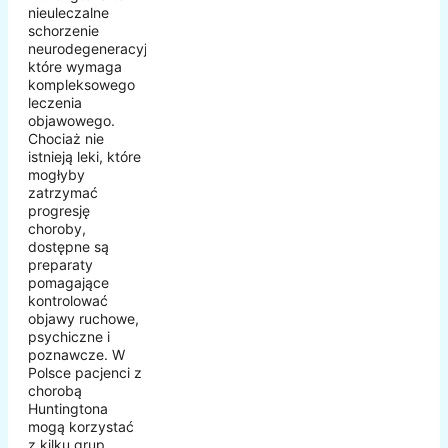
nieuleczalne
schorzenie
neurodegeneracyjne,
które wymaga
kompleksowego
leczenia
objawowego.
Chociaż nie
istnieją leki, które
mogłyby
zatrzymać
progresję
choroby,
dostępne są
preparaty
pomagające
kontrolować
objawy ruchowe,
psychiczne i
poznawcze. W
Polsce pacjenci z
chorobą
Huntingtona
mogą korzystać
z kilku grup