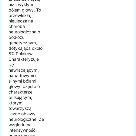
niż zwykłym
bólem głowy. To
przewlekła,
nieuleczalna
choroba
neurologiczna o
podłożu
genetycznym,
dotykająca około
8% Polaków.
Charakteryzuje
się
nawracającymi,
napadowymi i
silnymi bólami
głowy, często o
charakterze
pulsującym,
którym
towarzyszą
liczne objawy
neurologiczne. Ze
względu na
intensywność,
uporczywość