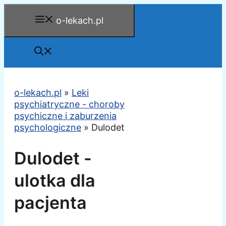
Przejdź
o-lekach.pl
do
treści
o-lekach.pl
»
Leki
psychiatryczne - choroby
psychiczne i zaburzenia
psychologiczne
»
Dulodet
Dulodet -
ulotka dla
pacjenta