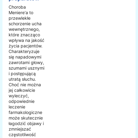
Choroba
Meniere'a to
przewlekłe
schorzenie ucha
wewnętrznego,
które znacząco
wpływa na jakość
życia pacjentów.
Charakteryzuje
się napadowymi
zawrotami głowy,
szumami usznymi
i postępującą
utratą słuchu.
Choć nie można
jej całkowicie
wyleczyć,
odpowiednie
leczenie
farmakologiczne
może skutecznie
łagodzić objawy i
zmniejszać
częstotliwość