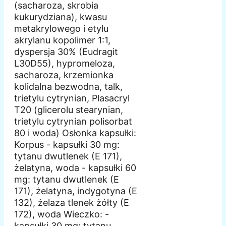
(sacharoza, skrobia
kukurydziana), kwasu
metakrylowego i etylu
akrylanu kopolimer 1:1,
dyspersja 30% (Eudragit
L30D55), hypromeloza,
sacharoza, krzemionka
kolidalna bezwodna, talk,
trietylu cytrynian, Plasacryl
T20 (glicerolu stearynian,
trietylu cytrynian polisorbat
80 i woda) Osłonka kapsułki:
Korpus - kapsułki 30 mg:
tytanu dwutlenek (E 171),
żelatyna, woda - kapsułki 60
mg: tytanu dwutlenek (E
171), żelatyna, indygotyna (E
132), żelaza tlenek żółty (E
172), woda Wieczko: -
kapsułki 30 mg: tytanu