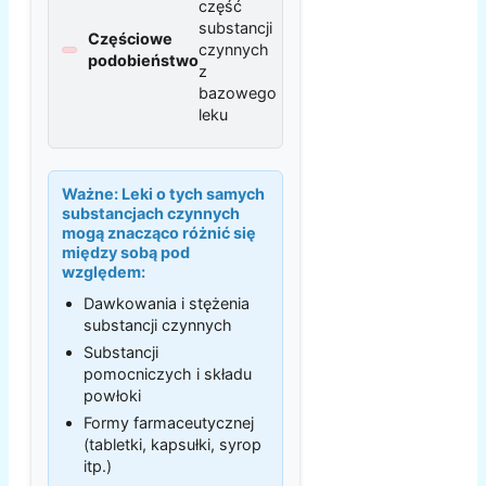
część
substancji
Częściowe
czynnych
podobieństwo
z
bazowego
leku
Ważne:
Leki o tych samych
substancjach czynnych
mogą znacząco różnić się
między sobą pod
względem:
Dawkowania i stężenia
substancji czynnych
Substancji
pomocniczych i składu
powłoki
Formy farmaceutycznej
(tabletki, kapsułki, syrop
itp.)