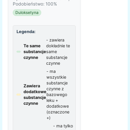
Podobieństwo: 100%
Duloksetyna
Legenda:
- zawiera
Te same
dokładnie te
substancje
same
czynne
substancje
czynne
- ma
wszystkie
substancje
Zawiera
czynne z
dodatkowe
bazowego
substancje
leku +
czynne
dodatkowe
(oznaczone
+)
- ma tylko