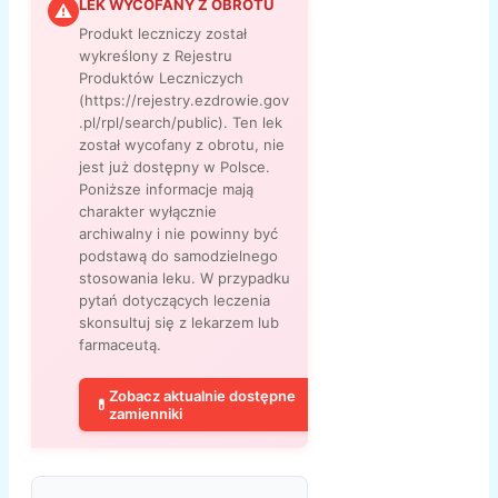
LEK WYCOFANY Z OBROTU
⚠
Produkt leczniczy został
wykreślony z Rejestru
Produktów Leczniczych
(https://rejestry.ezdrowie.gov
.pl/rpl/search/public). Ten lek
został wycofany z obrotu, nie
jest już dostępny w Polsce.
Poniższe informacje mają
charakter wyłącznie
archiwalny i nie powinny być
podstawą do samodzielnego
stosowania leku. W przypadku
pytań dotyczących leczenia
skonsultuj się z lekarzem lub
farmaceutą.
Zobacz aktualnie dostępne
💊
zamienniki