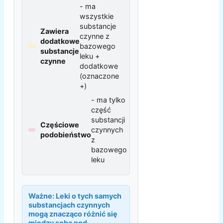
- ma
wszystkie
substancje
Zawiera
czynne z
dodatkowe
bazowego
substancje
leku +
czynne
dodatkowe
(oznaczone
+)
- ma tylko
część
substancji
Częściowe
czynnych
podobieństwo
z
bazowego
leku
Ważne:
Leki o tych samych
substancjach czynnych
mogą znacząco różnić się
między sobą pod