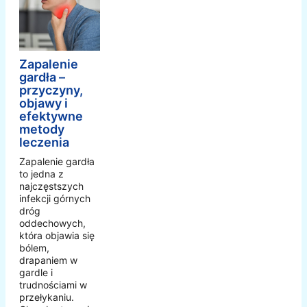
Zapalenie
gardła –
przyczyny,
objawy i
efektywne
metody
leczenia
Zapalenie gardła
to jedna z
najczęstszych
infekcji górnych
dróg
oddechowych,
która objawia się
bólem,
drapaniem w
gardle i
trudnościami w
przełykaniu.