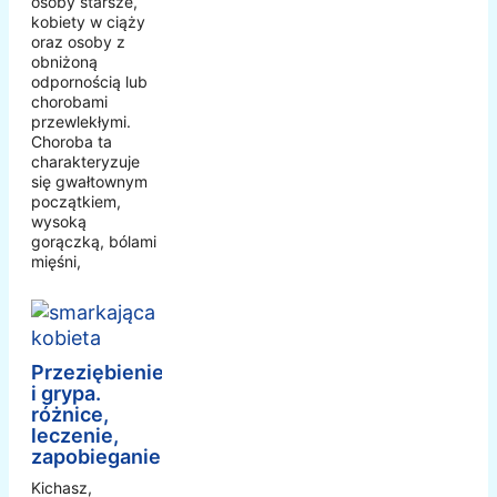
osoby starsze,
kobiety w ciąży
oraz osoby z
obniżoną
odpornością lub
chorobami
przewlekłymi.
Choroba ta
charakteryzuje
się gwałtownym
początkiem,
wysoką
gorączką, bólami
mięśni,
Przeziębienie
i grypa.
różnice,
leczenie,
zapobieganie
Kichasz,