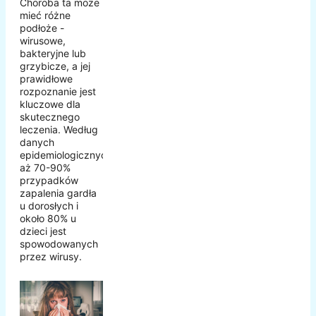
Choroba ta może
mieć różne
podłoże -
wirusowe,
bakteryjne lub
grzybicze, a jej
prawidłowe
rozpoznanie jest
kluczowe dla
skutecznego
leczenia. Według
danych
epidemiologicznych,
aż 70-90%
przypadków
zapalenia gardła
u dorosłych i
około 80% u
dzieci jest
spowodowanych
przez wirusy.