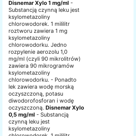
Disnemar Xylo 1 mg/ml
-
Substancją czynną leku jest
ksylometazoliny
chlorowodorek. 1 mililitr
roztworu zawiera 1 mg
ksylometazoliny
chlorowodorku. Jedno
rozpylenie aerozolu 1,0
mg/ml (czyli 90 mikrolitrów)
zawiera 90 mikrogramów
ksylometazoliny
chlorowodorku. - Ponadto
lek zawiera wodę morską
oczyszczoną, potasu
diwodorofosforan i wodę
oczyszczoną.
Disnemar Xylo
0,5 mg/ml
- Substancją
czynną leku jest
ksylometazoliny
chlorowodorek, 1 mililitr