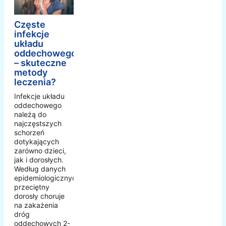
Częste
infekcje
układu
oddechowego
– skuteczne
metody
leczenia?
Infekcje układu
oddechowego
należą do
najczęstszych
schorzeń
dotykających
zarówno dzieci,
jak i dorosłych.
Według danych
epidemiologicznych,
przeciętny
dorosły choruje
na zakażenia
dróg
oddechowych 2-