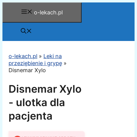
Przejdź
o-lekach.pl
do
treści
o-lekach.pl
»
Leki na
przeziębienie i grypę
»
Disnemar Xylo
Disnemar Xylo
- ulotka dla
pacjenta