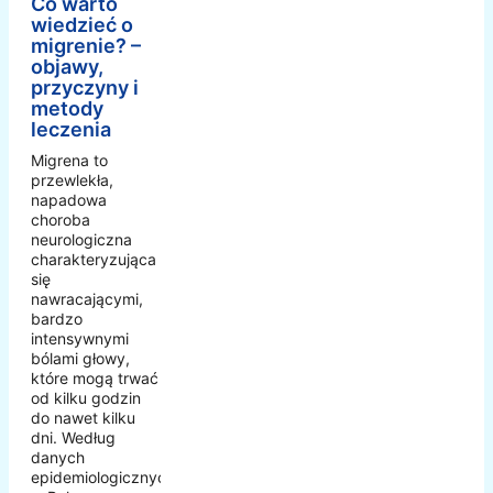
Co warto
wiedzieć o
migrenie? –
objawy,
przyczyny i
metody
leczenia
Migrena to
przewlekła,
napadowa
choroba
neurologiczna
charakteryzująca
się
nawracającymi,
bardzo
intensywnymi
bólami głowy,
które mogą trwać
od kilku godzin
do nawet kilku
dni. Według
danych
epidemiologicznych,