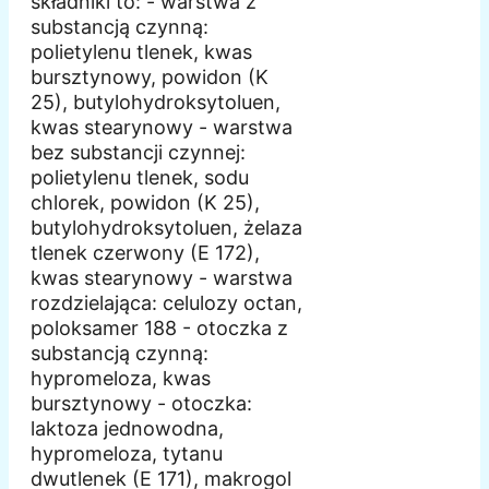
składniki to: - warstwa z
substancją czynną:
polietylenu tlenek, kwas
bursztynowy, powidon (K
25), butylohydroksytoluen,
kwas stearynowy - warstwa
bez substancji czynnej:
polietylenu tlenek, sodu
chlorek, powidon (K 25),
butylohydroksytoluen, żelaza
tlenek czerwony (E 172),
kwas stearynowy - warstwa
rozdzielająca: celulozy octan,
poloksamer 188 - otoczka z
substancją czynną:
hypromeloza, kwas
bursztynowy - otoczka:
laktoza jednowodna,
hypromeloza, tytanu
dwutlenek (E 171), makrogol