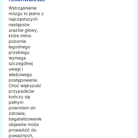
Wstrząśnienie
mózgu to jedno z
najczęstszych
następstw
urazów głowy,
które mimo
pozornie
łagodnego
przebiegu
wymaga
szczególnej
uwagi i
właściwego
postępowania.
Choć większość
przypadków
kończy się
pełnym
powrotem do
zdrowia,
bagatelizowanie
objawów może
prowadzić do
poważnych,