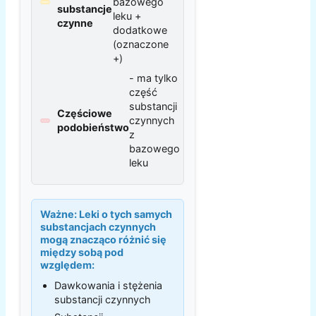
bazowego
substancje
leku +
czynne
dodatkowe
(oznaczone
+)
- ma tylko
część
substancji
Częściowe
czynnych
podobieństwo
z
bazowego
leku
Ważne:
Leki o tych samych
substancjach czynnych
mogą znacząco różnić się
między sobą pod
względem:
Dawkowania i stężenia
substancji czynnych