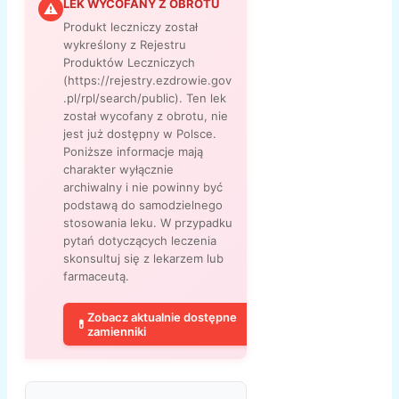
LEK WYCOFANY Z OBROTU
⚠
Produkt leczniczy został
wykreślony z Rejestru
Produktów Leczniczych
(https://rejestry.ezdrowie.gov
.pl/rpl/search/public). Ten lek
został wycofany z obrotu, nie
jest już dostępny w Polsce.
Poniższe informacje mają
charakter wyłącznie
archiwalny i nie powinny być
podstawą do samodzielnego
stosowania leku. W przypadku
pytań dotyczących leczenia
skonsultuj się z lekarzem lub
farmaceutą.
Zobacz aktualnie dostępne
💊
zamienniki