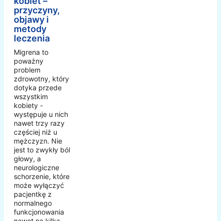
kobiet –
przyczyny,
objawy i
metody
leczenia
Migrena to
poważny
problem
zdrowotny, który
dotyka przede
wszystkim
kobiety -
występuje u nich
nawet trzy razy
częściej niż u
mężczyzn. Nie
jest to zwykły ból
głowy, a
neurologiczne
schorzenie, które
może wyłączyć
pacjentkę z
normalnego
funkcjonowania
nawet na kilka