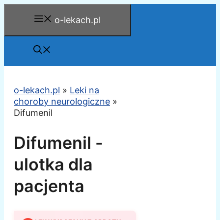
Przejdź
o-lekach.pl
do
treści
o-lekach.pl
»
Leki na
choroby neurologiczne
»
Difumenil
Difumenil -
ulotka dla
pacjenta