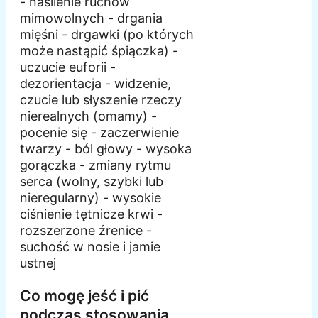
- nasilenie ruchów
mimowolnych - drgania
mięśni - drgawki (po których
może nastąpić śpiączka) -
uczucie euforii -
dezorientacja - widzenie,
czucie lub słyszenie rzeczy
nierealnych (omamy) -
pocenie się - zaczerwienie
twarzy - ból głowy - wysoka
gorączka - zmiany rytmu
serca (wolny, szybki lub
nieregularny) - wysokie
ciśnienie tętnicze krwi -
rozszerzone źrenice -
suchość w nosie i jamie
ustnej
Co mogę jeść i pić
podczas stosowania