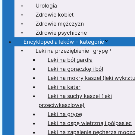
Urologia
Zdrowie kobiet
Zdrowie mężczyzn
Zdrowie psychiczne
Encyklopedia leków – kategorie
Leki na przeziębienie i grypę
Leki na ból gardła
Leki na gorączkę i ból
Leki na mokry kaszel (leki wykrzt
Leki na katar
Leki na suchy kaszel (leki
przeciwkaszlowe)
Leki na grypę
Leki na ospę wietrzną i półpasiec
Leki na zapalenie pęcherza moc