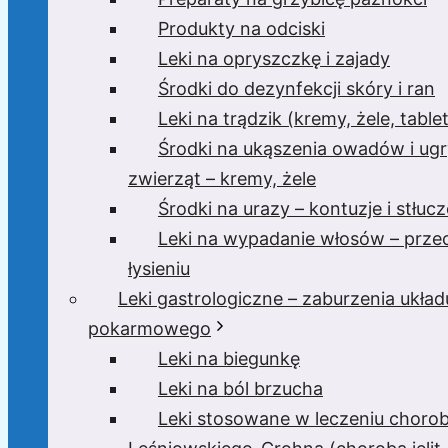
Produkty na odciski
Leki na opryszczkę i zajady
Środki do dezynfekcji skóry i ran
Leki na trądzik (kremy, żele, tablet
Środki na ukąszenia owadów i ugr
zwierząt – kremy, żele
Środki na urazy – kontuzje i stłucz
Leki na wypadanie włosów – prze
łysieniu
Leki gastrologiczne – zaburzenia układ
pokarmowego
Leki na biegunkę
Leki na ból brzucha
Leki stosowane w leczeniu choro