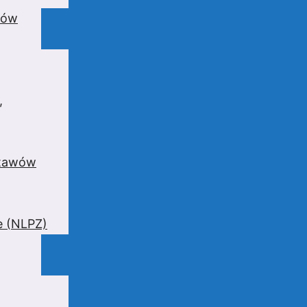
wów
,
stawów
e (NLPZ)