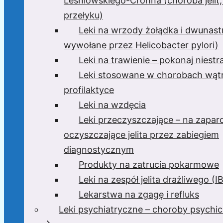
Leśniowskiego-Crohna (choroba jelit,
przełyku)
Leki na wrzody żołądka i dwunast
wywołane przez Helicobacter pylori)
Leki na trawienie – pokonaj niest
Leki stosowane w chorobach wątr
profilaktyce
Leki na wzdęcia
Leki przeczyszczające – na zaparc
oczyszczające jelita przez zabiegiem
diagnostycznym
Produkty na zatrucia pokarmowe
Leki na zespół jelita drażliwego (I
Lekarstwa na zgagę i refluks
Leki psychiatryczne – choroby psychi