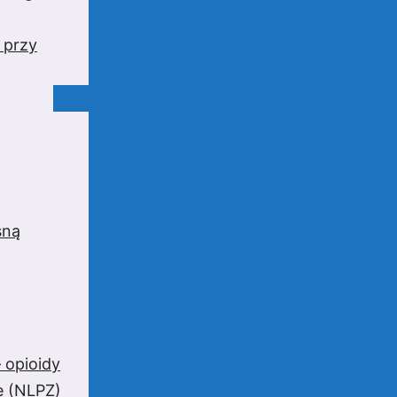
 przy
sną
 opioidy
e (NLPZ)