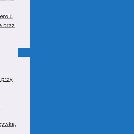
erolu
a oraz
 przy
u
rzywka,