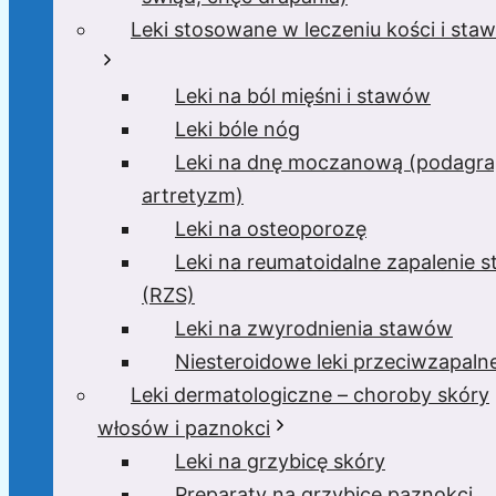
Leki stosowane w leczeniu kości i sta
Leki na ból mięśni i stawów
Leki bóle nóg
Leki na dnę moczanową (podagra
artretyzm)
Leki na osteoporozę
Leki na reumatoidalne zapalenie 
(RZS)
Leki na zwyrodnienia stawów
Niesteroidowe leki przeciwzapaln
Leki dermatologiczne – choroby skóry
włosów i paznokci
Leki na grzybicę skóry
Preparaty na grzybicę paznokci