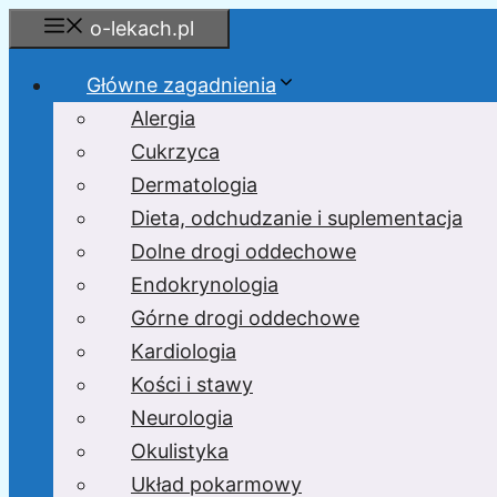
Przejdź
o-lekach.pl
do
treści
Główne zagadnienia
Alergia
Cukrzyca
Dermatologia
Dieta, odchudzanie i suplementacja
Dolne drogi oddechowe
Endokrynologia
Górne drogi oddechowe
Kardiologia
Kości i stawy
Neurologia
Okulistyka
Układ pokarmowy