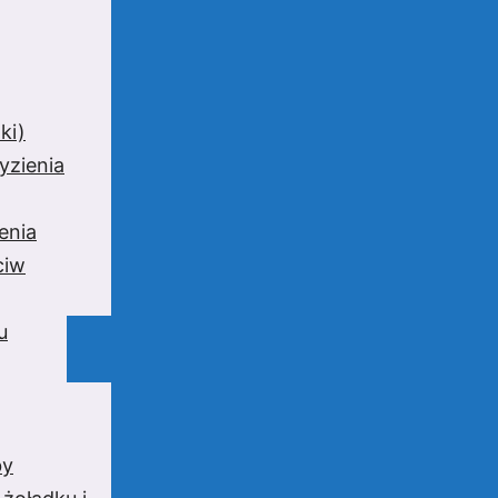
ki)
yzienia
enia
ciw
u
by