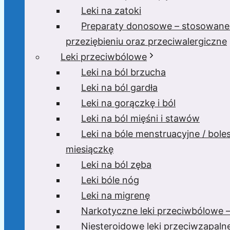
Leki na zatoki
Preparaty donosowe – stosowane
przeziębieniu oraz przeciwalergiczne
Leki przeciwbólowe
Leki na ból brzucha
Leki na ból gardła
Leki na gorączkę i ból
Leki na ból mięśni i stawów
Leki na bóle menstruacyjne / bole
miesiączkę
Leki na ból zęba
Leki bóle nóg
Leki na migrenę
Narkotyczne leki przeciwbólowe –
Niesteroidowe leki przeciwzapaln