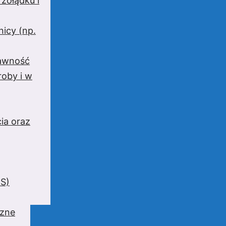
 żołądku i
nicy (np.
rawność
oby i w
ia oraz
BS)
czne