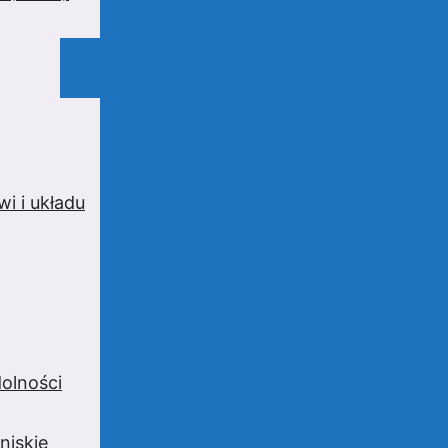
i i układu
olności
niskie