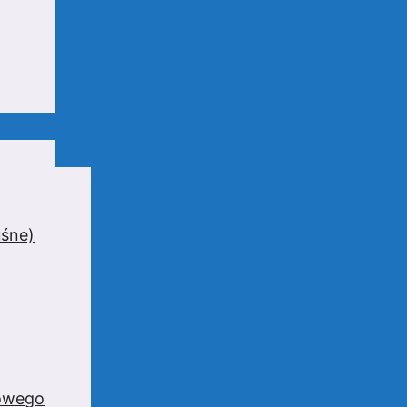
uśne)
zowego