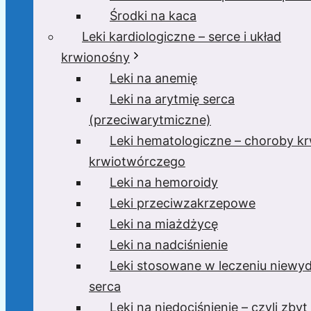
Środki na kaca
Leki kardiologiczne – serce i układ
krwionośny
Leki na anemię
Leki na arytmię serca
(przeciwarytmiczne)
Leki hematologiczne – choroby krw
krwiotwórczego
Leki na hemoroidy
Leki przeciwzakrzepowe
Leki na miażdżycę
Leki na nadciśnienie
Leki stosowane w leczeniu niewyd
serca
Leki na niedociśnienie – czyli zbyt 