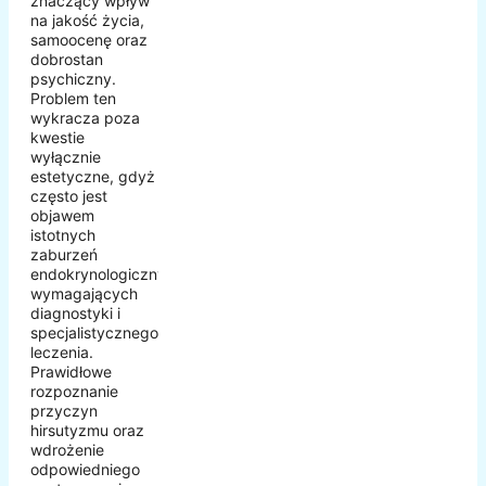
znaczący wpływ
na jakość życia,
samoocenę oraz
dobrostan
psychiczny.
Problem ten
wykracza poza
kwestie
wyłącznie
estetyczne, gdyż
często jest
objawem
istotnych
zaburzeń
endokrynologicznych
wymagających
diagnostyki i
specjalistycznego
leczenia.
Prawidłowe
rozpoznanie
przyczyn
hirsutyzmu oraz
wdrożenie
odpowiedniego