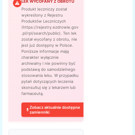
LEK WYCOFANY Z OBROTU
⚠
Produkt leczniczy został
wykreślony z Rejestru
Produktów Leczniczych
(https://rejestry.ezdrowie.gov
.pl/rpl/search/public). Ten lek
został wycofany z obrotu, nie
jest już dostępny w Polsce.
Poniższe informacje mają
charakter wyłącznie
archiwalny i nie powinny być
podstawą do samodzielnego
stosowania leku. W przypadku
pytań dotyczących leczenia
skonsultuj się z lekarzem lub
farmaceutą.
Zobacz aktualnie dostępne
💊
zamienniki