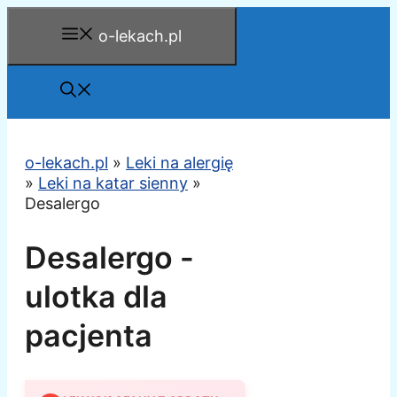
Przejdź
o-lekach.pl
do
treści
o-lekach.pl
»
Leki na alergię
»
Leki na katar sienny
»
Desalergo
Desalergo -
ulotka dla
pacjenta