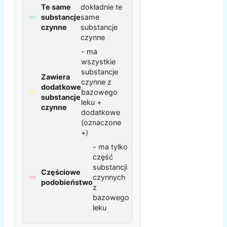
Te same
dokładnie te
substancje
same
czynne
substancje
czynne
- ma
wszystkie
substancje
Zawiera
czynne z
dodatkowe
bazowego
substancje
leku +
czynne
dodatkowe
(oznaczone
+)
- ma tylko
część
substancji
Częściowe
czynnych
podobieństwo
z
bazowego
leku