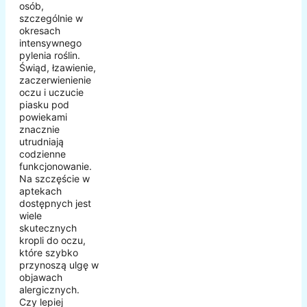
osób,
szczególnie w
okresach
intensywnego
pylenia roślin.
Świąd, łzawienie,
zaczerwienienie
oczu i uczucie
piasku pod
powiekami
znacznie
utrudniają
codzienne
funkcjonowanie.
Na szczęście w
aptekach
dostępnych jest
wiele
skutecznych
kropli do oczu,
które szybko
przynoszą ulgę w
objawach
alergicznych.
Czy lepiej