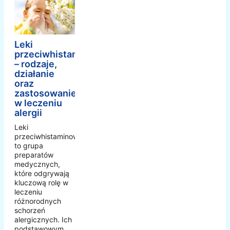
Leki
przeciwhistaminowe
– rodzaje,
działanie
oraz
zastosowanie
w leczeniu
alergii
Leki
przeciwhistaminowe
to grupa
preparatów
medycznych,
które odgrywają
kluczową rolę w
leczeniu
różnorodnych
schorzeń
alergicznych. Ich
podstawowym