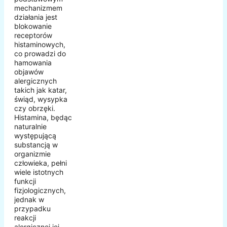
mechanizmem
działania jest
blokowanie
receptorów
histaminowych,
co prowadzi do
hamowania
objawów
alergicznych
takich jak katar,
świąd, wysypka
czy obrzęki.
Histamina, będąc
naturalnie
występującą
substancją w
organizmie
człowieka, pełni
wiele istotnych
funkcji
fizjologicznych,
jednak w
przypadku
reakcji
alergicznej jej