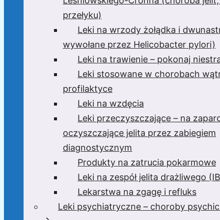
Leśniowskiego-Crohna (choroba jelit,
przełyku)
Leki na wrzody żołądka i dwunast
wywołane przez Helicobacter pylori)
Leki na trawienie – pokonaj niest
Leki stosowane w chorobach wątr
profilaktyce
Leki na wzdęcia
Leki przeczyszczające – na zaparc
oczyszczające jelita przez zabiegiem
diagnostycznym
Produkty na zatrucia pokarmowe
Leki na zespół jelita drażliwego (I
Lekarstwa na zgagę i refluks
Leki psychiatryczne – choroby psychi