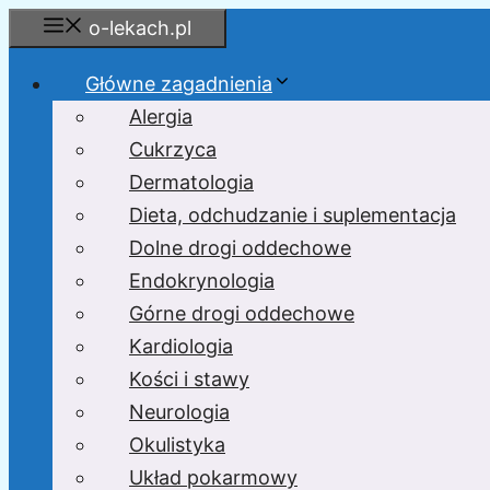
Przejdź
o-lekach.pl
do
treści
Główne zagadnienia
Alergia
Cukrzyca
Dermatologia
Dieta, odchudzanie i suplementacja
Dolne drogi oddechowe
Endokrynologia
Górne drogi oddechowe
Kardiologia
Kości i stawy
Neurologia
Okulistyka
Układ pokarmowy