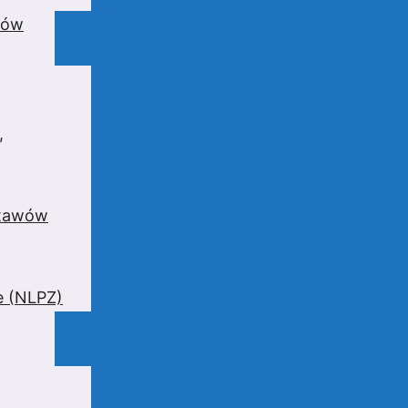
wów
,
stawów
e (NLPZ)