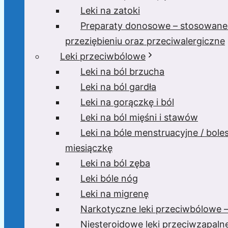
Leki na zatoki
Preparaty donosowe – stosowane
przeziębieniu oraz przeciwalergiczne
Leki przeciwbólowe
Leki na ból brzucha
Leki na ból gardła
Leki na gorączkę i ból
Leki na ból mięśni i stawów
Leki na bóle menstruacyjne / bole
miesiączkę
Leki na ból zęba
Leki bóle nóg
Leki na migrenę
Narkotyczne leki przeciwbólowe –
Niesteroidowe leki przeciwzapaln