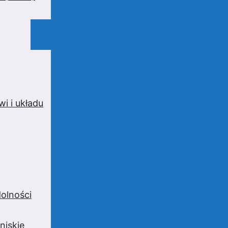
i i układu
olności
niskie