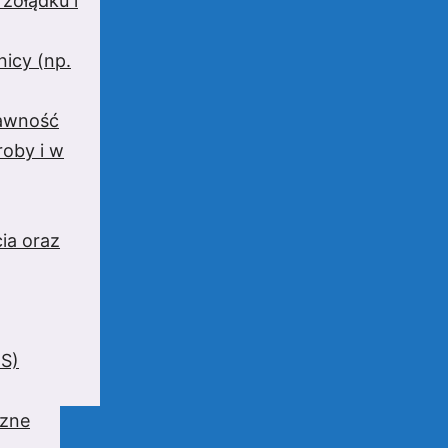
 żołądku i
nicy (np.
rawność
oby i w
ia oraz
BS)
czne