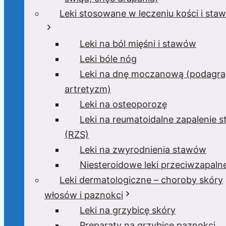
Leki stosowane w leczeniu kości i sta
Leki na ból mięśni i stawów
Leki bóle nóg
Leki na dnę moczanową (podagra
artretyzm)
Leki na osteoporozę
Leki na reumatoidalne zapalenie 
(RZS)
Leki na zwyrodnienia stawów
Niesteroidowe leki przeciwzapaln
Leki dermatologiczne – choroby skóry
włosów i paznokci
Leki na grzybicę skóry
Preparaty na grzybicę paznokci