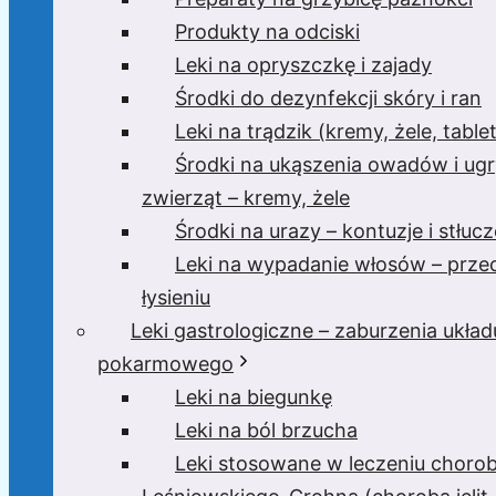
Produkty na odciski
Leki na opryszczkę i zajady
Środki do dezynfekcji skóry i ran
Leki na trądzik (kremy, żele, tablet
Środki na ukąszenia owadów i ugr
zwierząt – kremy, żele
Środki na urazy – kontuzje i stłucz
Leki na wypadanie włosów – prze
łysieniu
Leki gastrologiczne – zaburzenia układ
pokarmowego
Leki na biegunkę
Leki na ból brzucha
Leki stosowane w leczeniu choro