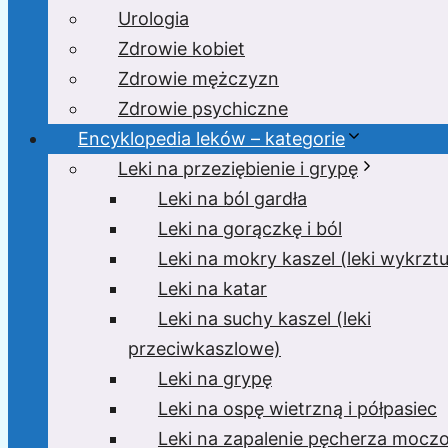
Urologia
Zdrowie kobiet
Zdrowie mężczyzn
Zdrowie psychiczne
Encyklopedia leków – kategorie
Leki na przeziębienie i grypę
Leki na ból gardła
Leki na gorączkę i ból
Leki na mokry kaszel (leki wykrzt
Leki na katar
Leki na suchy kaszel (leki
przeciwkaszlowe)
Leki na grypę
Leki na ospę wietrzną i półpasiec
Leki na zapalenie pęcherza moc