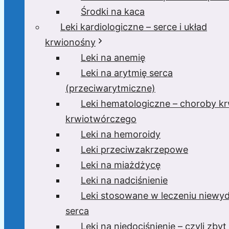
Środki na kaca
Leki kardiologiczne – serce i układ
krwionośny
Leki na anemię
Leki na arytmię serca
(przeciwarytmiczne)
Leki hematologiczne – choroby krw
krwiotwórczego
Leki na hemoroidy
Leki przeciwzakrzepowe
Leki na miażdżycę
Leki na nadciśnienie
Leki stosowane w leczeniu niewyd
serca
Leki na niedociśnienie – czyli zbyt 