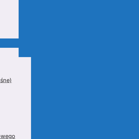
uśne)
zowego