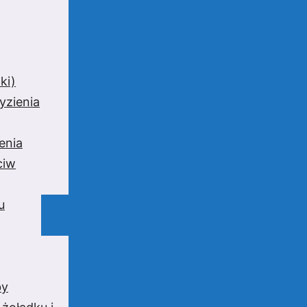
ki)
yzienia
enia
ciw
u
by