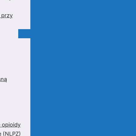
 przy
sną
 opioidy
e (NLPZ)