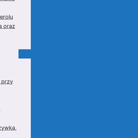
erolu
a oraz
 przy
u
rzywka,