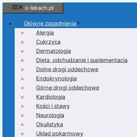
Przejdź
o-lekach.pl
do
treści
Główne zagadnienia
Alergia
Cukrzyca
Dermatologia
Dieta, odchudzanie i suplementacja
Dolne drogi oddechowe
Endokrynologia
Górne drogi oddechowe
Kardiologia
Kości i stawy
Neurologia
Okulistyka
Układ pokarmowy