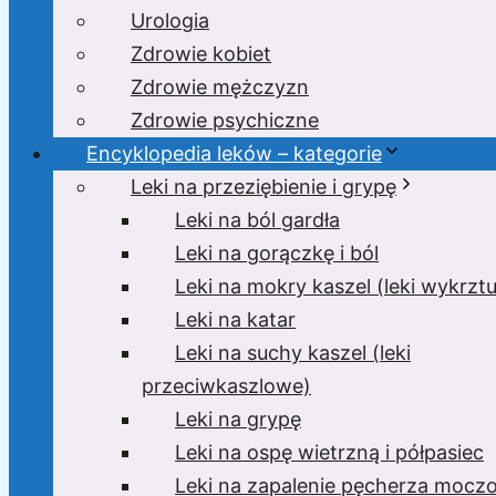
Urologia
Zdrowie kobiet
Zdrowie mężczyzn
Zdrowie psychiczne
Encyklopedia leków – kategorie
Leki na przeziębienie i grypę
Leki na ból gardła
Leki na gorączkę i ból
Leki na mokry kaszel (leki wykrzt
Leki na katar
Leki na suchy kaszel (leki
przeciwkaszlowe)
Leki na grypę
Leki na ospę wietrzną i półpasiec
Leki na zapalenie pęcherza moc