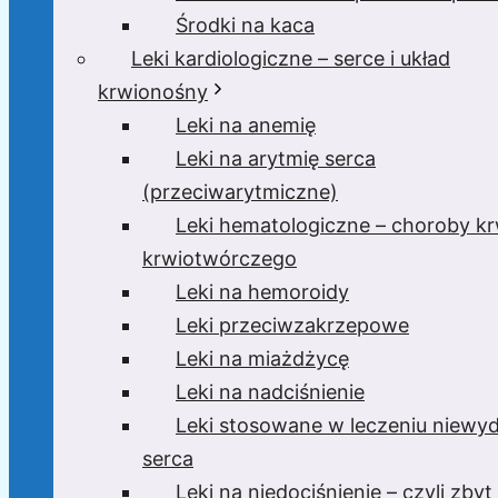
Środki na kaca
Leki kardiologiczne – serce i układ
krwionośny
Leki na anemię
Leki na arytmię serca
(przeciwarytmiczne)
Leki hematologiczne – choroby krw
krwiotwórczego
Leki na hemoroidy
Leki przeciwzakrzepowe
Leki na miażdżycę
Leki na nadciśnienie
Leki stosowane w leczeniu niewyd
serca
Leki na niedociśnienie – czyli zbyt 