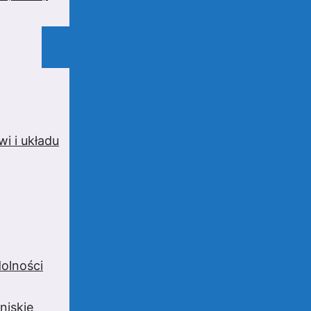
i i układu
olności
niskie