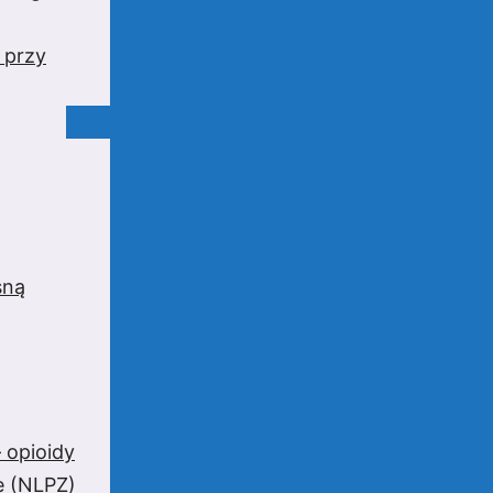
 przy
sną
 opioidy
e (NLPZ)