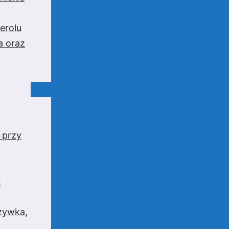
erolu
a oraz
 przy
u
rzywka,