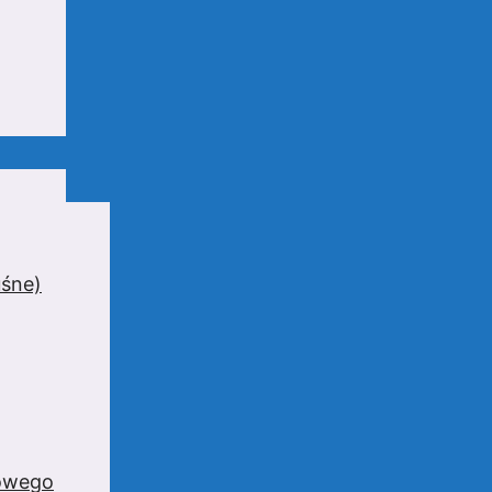
uśne)
zowego