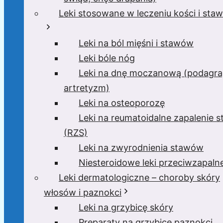
Leki stosowane w leczeniu kości i sta
Leki na ból mięśni i stawów
Leki bóle nóg
Leki na dnę moczanową (podagra
artretyzm)
Leki na osteoporozę
Leki na reumatoidalne zapalenie 
(RZS)
Leki na zwyrodnienia stawów
Niesteroidowe leki przeciwzapaln
Leki dermatologiczne – choroby skóry
włosów i paznokci
Leki na grzybicę skóry
Preparaty na grzybicę paznokci