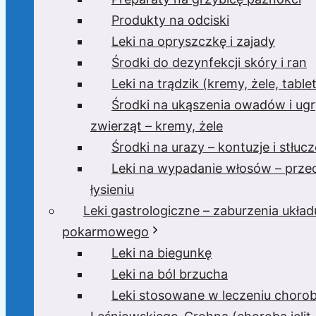
Produkty na odciski
Leki na opryszczkę i zajady
Środki do dezynfekcji skóry i ran
Leki na trądzik (kremy, żele, tablet
Środki na ukąszenia owadów i ugr
zwierząt – kremy, żele
Środki na urazy – kontuzje i stłucz
Leki na wypadanie włosów – prze
łysieniu
Leki gastrologiczne – zaburzenia układ
pokarmowego
Leki na biegunkę
Leki na ból brzucha
Leki stosowane w leczeniu choro