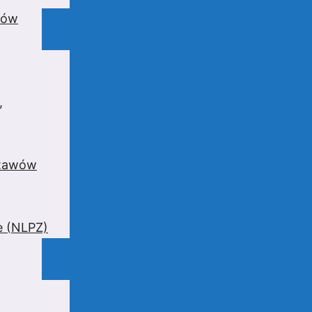
wów
,
stawów
e (NLPZ)