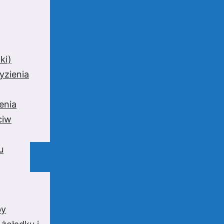
ki)
yzienia
enia
ciw
u
by