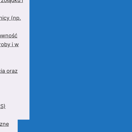
 żołądku i
nicy (np.
rawność
oby i w
ia oraz
BS)
czne