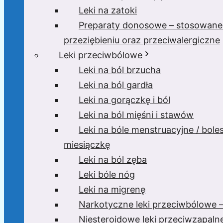
Leki na zatoki
Preparaty donosowe – stosowane
przeziębieniu oraz przeciwalergiczne
Leki przeciwbólowe
Leki na ból brzucha
Leki na ból gardła
Leki na gorączkę i ból
Leki na ból mięśni i stawów
Leki na bóle menstruacyjne / bole
miesiączkę
Leki na ból zęba
Leki bóle nóg
Leki na migrenę
Narkotyczne leki przeciwbólowe –
Niesteroidowe leki przeciwzapaln