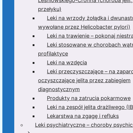
Leśniowskiego-Crohna (choroba jelit,
przełyku)
Leki na wrzody żołądka i dwunast
wywołane przez Helicobacter pylori)
Leki na trawienie – pokonaj niest
Leki stosowane w chorobach wątr
profilaktyce
Leki na wzdęcia
Leki przeczyszczające – na zaparc
oczyszczające jelita przez zabiegiem
diagnostycznym
Produkty na zatrucia pokarmowe
Leki na zespół jelita drażliwego (I
Lekarstwa na zgagę i refluks
Leki psychiatryczne – choroby psychi