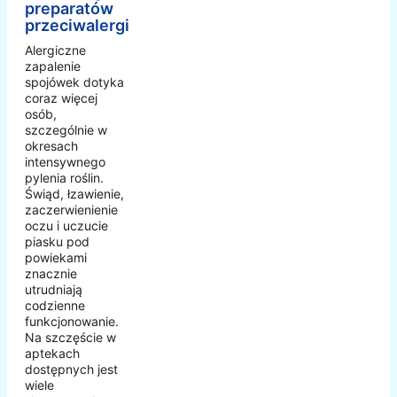
preparatów
przeciwalergicznych
Alergiczne
zapalenie
spojówek dotyka
coraz więcej
osób,
szczególnie w
okresach
intensywnego
pylenia roślin.
Świąd, łzawienie,
zaczerwienienie
oczu i uczucie
piasku pod
powiekami
znacznie
utrudniają
codzienne
funkcjonowanie.
Na szczęście w
aptekach
dostępnych jest
wiele