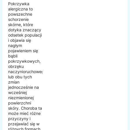
Pokrzywka
alergiczna to
powszechne
schorzenie
skórne, które
dotyka znaczący
odsetek populacji
i objawia się
nagłym
pojawieniem się
bąbli
pokrzywkowych,
obrzęku
naczynioruchowego
lub obu tych
zmian
jednocześnie na
wcześniej
niezmienionej
powierzchni
skóry. Choroba ta
może mieć różne
przyczyny i
przejawiać się w
różnych formach,