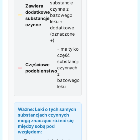
substancje
Zawiera
czynne z
dodatkowe
bazowego
substancje
leku +
czynne
dodatkowe
(oznaczone
+)
- ma tylko
część
substancji
Częściowe
czynnych
podobieństwo
z
bazowego
leku
Ważne:
Leki o tych samych
substancjach czynnych
mogą znacząco różnić się
między sobą pod
względem: