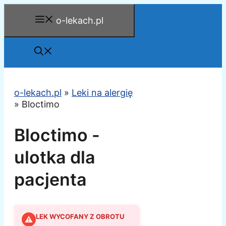
Przejdź
o-lekach.pl
do
treści
o-lekach.pl
»
Leki na alergię
»
Bloctimo
Bloctimo -
ulotka dla
pacjenta
LEK WYCOFANY Z OBROTU
⚠