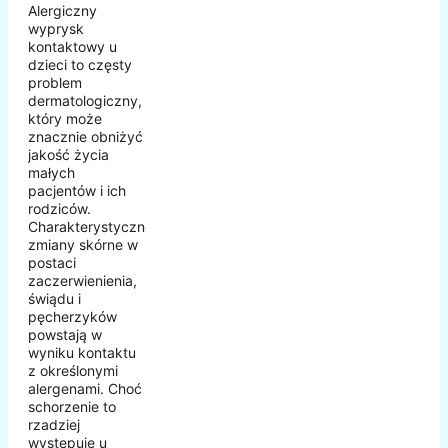
Alergiczny
wyprysk
kontaktowy u
dzieci to częsty
problem
dermatologiczny,
który może
znacznie obniżyć
jakość życia
małych
pacjentów i ich
rodziców.
Charakterystyczne
zmiany skórne w
postaci
zaczerwienienia,
świądu i
pęcherzyków
powstają w
wyniku kontaktu
z określonymi
alergenami. Choć
schorzenie to
rzadziej
występuje u