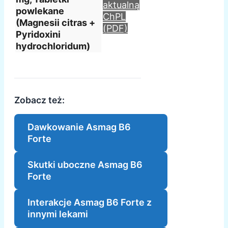
aktualną
powlekane
ChPL
(Magnesii citras +
(PDF)
Pyridoxini
hydrochloridum)
Zobacz też:
Dawkowanie Asmag B6
Forte
Skutki uboczne Asmag B6
Forte
Interakcje Asmag B6 Forte z
innymi lekami