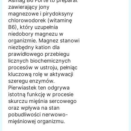
Asmag B6 Forte to preparat
zawierający jony
magnezowe i pirydoksyny
chlorowodorek (witaminę
B6), który uzupełnia
niedobory magnezu w
organizmie. Magnez stanowi
niezbędny kation dla
prawidłowego przebiegu
licznych biochemicznych
procesów w ustroju, pełniąc
kluczową rolę w aktywacji
szeregu enzymów.
Pierwiastek ten odgrywa
istotną funkcję w procesie
skurczu mięśnia sercowego
oraz wpływa na stan
pobudliwości nerwowo-
mięśniowej organizmu.