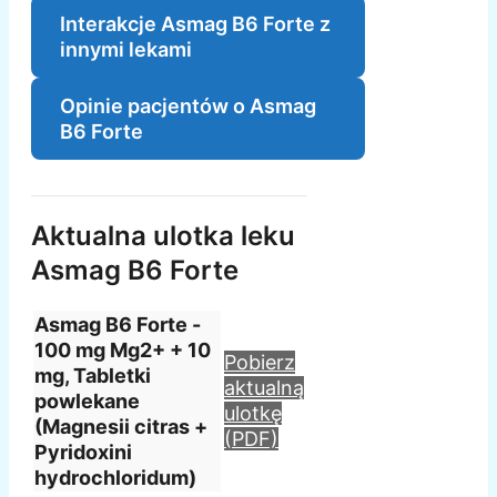
Interakcje Asmag B6 Forte z
innymi lekami
Opinie pacjentów o Asmag
B6 Forte
Aktualna ulotka leku
Asmag B6 Forte
Asmag B6 Forte -
100 mg Mg2+ + 10
Pobierz
mg, Tabletki
aktualną
powlekane
ulotkę
(Magnesii citras +
(PDF)
Pyridoxini
hydrochloridum)