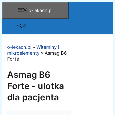
Przejdź
o-lekach.pl
do
treści
o-lekach.pl
»
Witaminy i
mikroelementy
»
Asmag B6
Forte
Asmag B6
Forte - ulotka
dla pacjenta