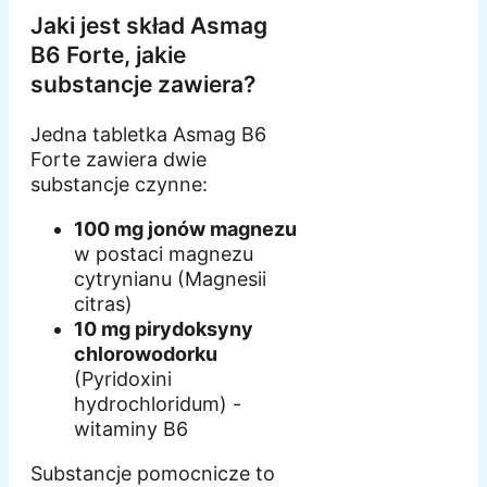
Jaki jest skład Asmag
B6 Forte, jakie
substancje zawiera?
Jedna tabletka Asmag B6
Forte zawiera dwie
substancje czynne:
100 mg jonów magnezu
w postaci magnezu
cytrynianu (Magnesii
citras)
10 mg pirydoksyny
chlorowodorku
(Pyridoxini
hydrochloridum) -
witaminy B6
Substancje pomocnicze to