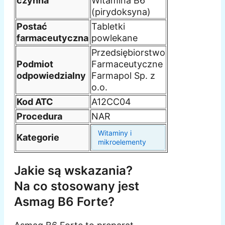
czynna
Witamina B6
(pirydoksyna)
Postać
Tabletki
farmaceutyczna
powlekane
Przedsiębiorstwo
Podmiot
Farmaceutyczne
odpowiedzialny
Farmapol Sp. z
o.o.
Kod ATC
A12CC04
Procedura
NAR
Witaminy i
Kategorie
mikroelementy
Jakie są wskazania?
Na co stosowany jest
Asmag B6 Forte?