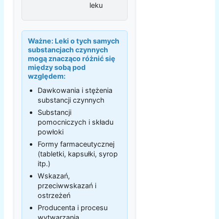
leku
Ważne:
Leki o tych samych
substancjach czynnych
mogą znacząco różnić się
między sobą pod
względem:
Dawkowania i stężenia
substancji czynnych
Substancji
pomocniczych i składu
powłoki
Formy farmaceutycznej
(tabletki, kapsułki, syrop
itp.)
Wskazań,
przeciwwskazań i
ostrzeżeń
Producenta i procesu
wytwarzania