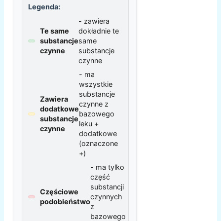
Legenda:
- zawiera
Te same
dokładnie te
substancje
same
czynne
substancje
czynne
- ma
wszystkie
substancje
Zawiera
czynne z
dodatkowe
bazowego
substancje
leku +
czynne
dodatkowe
(oznaczone
+)
- ma tylko
część
substancji
Częściowe
czynnych
podobieństwo
z
bazowego