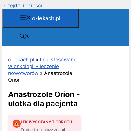
Przejdź do treści
o-lekach.pl
o-lekach.pl
»
Leki stosowane
w onkologii - leczenie
nowotworów
»
Anastrozole
Orion
Anastrozole Orion -
ulotka dla pacjenta
LEK WYCOFANY Z OBROTU
Produkt leczniczy został