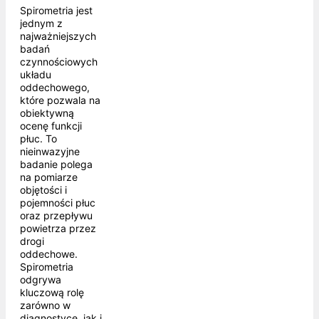
Spirometria jest
jednym z
najważniejszych
badań
czynnościowych
układu
oddechowego,
które pozwala na
obiektywną
ocenę funkcji
płuc. To
nieinwazyjne
badanie polega
na pomiarze
objętości i
pojemności płuc
oraz przepływu
powietrza przez
drogi
oddechowe.
Spirometria
odgrywa
kluczową rolę
zarówno w
diagnostyce, jak i