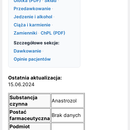
Ulotka (PDF)
·
Skład
·
Przedawkowanie
·
Jedzenie i alkohol
·
Ciąża i karmienie
·
Zamienniki
·
ChPL (PDF)
Szczegółowe sekcje:
Dawkowanie
·
Opinie pacjentów
Ostatnia aktualizacja:
15.06.2024
Substancja
Anastrozol
czynna
Postać
Brak danych
farmaceutyczna
Podmiot