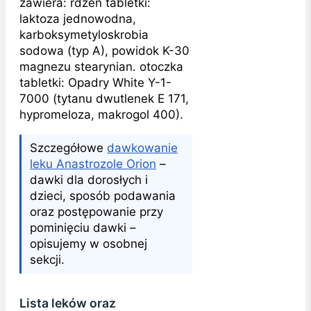
zawiera: rdzeń tabletki:
laktoza jednowodna,
karboksymetyloskrobia
sodowa (typ A), powidok K-30
magnezu stearynian. otoczka
tabletki: Opadry White Y-1-
7000 (tytanu dwutlenek E 171,
hypromeloza, makrogol 400).
Szczegółowe
dawkowanie
leku Anastrozole Orion
–
dawki dla dorosłych i
dzieci, sposób podawania
oraz postępowanie przy
pominięciu dawki –
opisujemy w osobnej
sekcji.
Lista leków oraz