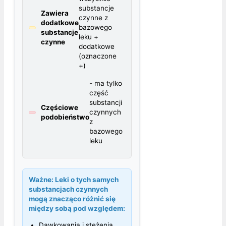
substancje
Zawiera
czynne z
dodatkowe
bazowego
substancje
leku +
czynne
dodatkowe
(oznaczone
+)
- ma tylko
część
substancji
Częściowe
czynnych
podobieństwo
z
bazowego
leku
Ważne:
Leki o tych samych
substancjach czynnych
mogą znacząco różnić się
między sobą pod względem:
Dawkowania i stężenia