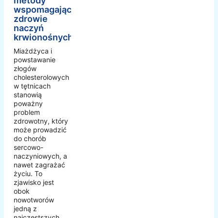
metody
wspomagające
zdrowie
naczyń
krwionośnych
Miażdżyca i
powstawanie
złogów
cholesterolowych
w tętnicach
stanowią
poważny
problem
zdrowotny, który
może prowadzić
do chorób
sercowo-
naczyniowych, a
nawet zagrażać
życiu. To
zjawisko jest
obok
nowotworów
jedną z
najczęstszych