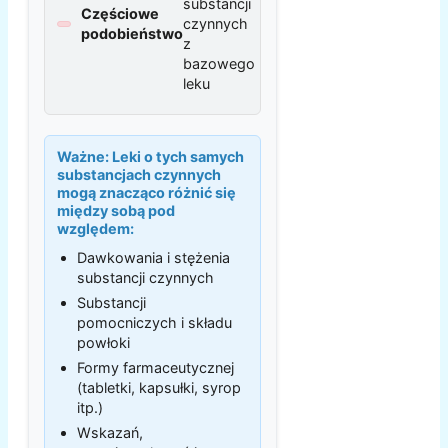
substancji
Częściowe
czynnych
podobieństwo
z
bazowego
leku
Ważne:
Leki o tych samych
substancjach czynnych
mogą znacząco różnić się
między sobą pod
względem:
Dawkowania i stężenia
substancji czynnych
Substancji
pomocniczych i składu
powłoki
Formy farmaceutycznej
(tabletki, kapsułki, syrop
itp.)
Wskazań,