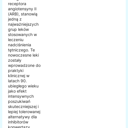
receptora
angiotensyny II
(ARB), stanowią
jedną z
najważniejszych
grup leków
stosowanych w
leczeniu
nadciśnienia
tętniczego. Te
nowoczesne leki
zostały
wprowadzone do
praktyki
klinicznej w
latach 90.
ubiegłego wieku
jako efekt
intensywnych
poszukiwań
skuteczniejszej i
lepiej tolerowanej
alternatywy dla
inhibitorów
konwertazy