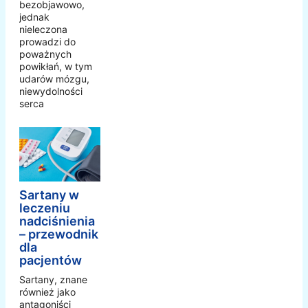
bezobjawowo,
jednak
nieleczona
prowadzi do
poważnych
powikłań, w tym
udarów mózgu,
niewydolności
serca
Sartany w
leczeniu
nadciśnienia
– przewodnik
dla
pacjentów
Sartany, znane
również jako
antagoniści