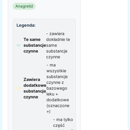
Anagrelid
Legenda:
- zawiera
Te same
dokładnie te
substancje
same
czynne
substancje
czynne
- ma
wszystkie
substancje
Zawiera
czynne z
dodatkowe
bazowego
substancje
leku +
czynne
dodatkowe
(oznaczone
+)
- ma tylko
część