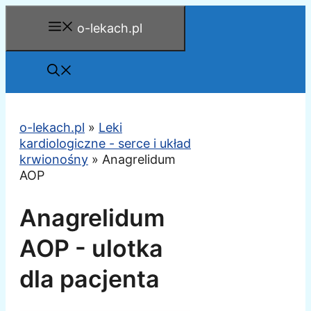
Przejdź
o-lekach.pl
do
treści
o-lekach.pl
»
Leki
kardiologiczne - serce i układ
krwionośny
»
Anagrelidum
AOP
Anagrelidum
AOP - ulotka
dla pacjenta