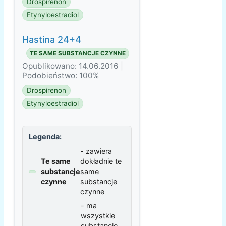
Drospirenon
Etynyloestradiol
Hastina 24+4
TE SAME SUBSTANCJE CZYNNE
Opublikowano: 14.06.2016 |
Podobieństwo: 100%
Drospirenon
Etynyloestradiol
Legenda:
- zawiera
Te same
dokładnie te
substancje
same
czynne
substancje
czynne
- ma
wszystkie
substancje