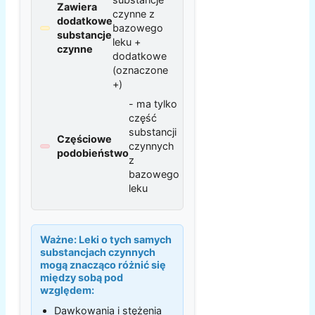
Zawiera
czynne z
dodatkowe
bazowego
substancje
leku +
czynne
dodatkowe
(oznaczone
+)
- ma tylko
część
substancji
Częściowe
czynnych
podobieństwo
z
bazowego
leku
Ważne:
Leki o tych samych
substancjach czynnych
mogą znacząco różnić się
między sobą pod
względem:
Dawkowania i stężenia