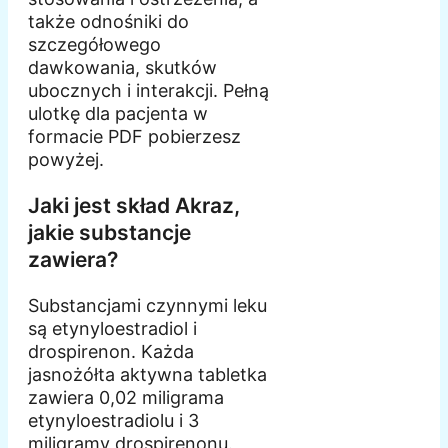
także odnośniki do
szczegółowego
dawkowania, skutków
ubocznych i interakcji. Pełną
ulotkę dla pacjenta w
formacie PDF pobierzesz
powyżej.
Jaki jest skład Akraz,
jakie substancje
zawiera?
Substancjami czynnymi leku
są etynyloestradiol i
drospirenon. Każda
jasnożółta aktywna tabletka
zawiera 0,02 miligrama
etynyloestradiolu i 3
miligramy drospirenonu.