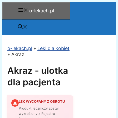
Przejdź
o-lekach.pl
do
treści
o-lekach.pl
»
Leki dla kobiet
»
Akraz
Akraz - ulotka
dla pacjenta
LEK WYCOFANY Z OBROTU
⚠
Produkt leczniczy został
wykreślony z Rejestru