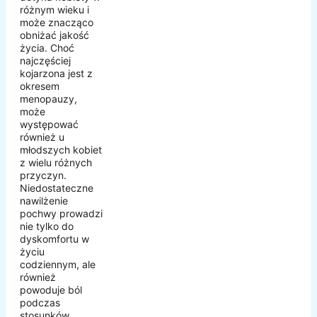
różnym wieku i
może znacząco
obniżać jakość
życia. Choć
najczęściej
kojarzona jest z
okresem
menopauzy,
może
występować
również u
młodszych kobiet
z wielu różnych
przyczyn.
Niedostateczne
nawilżenie
pochwy prowadzi
nie tylko do
dyskomfortu w
życiu
codziennym, ale
również
powoduje ból
podczas
stosunków