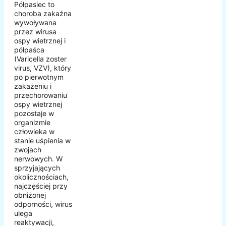
Półpasiec to
choroba zakaźna
wywoływana
przez wirusa
ospy wietrznej i
półpaśca
(Varicella zoster
virus, VZV), który
po pierwotnym
zakażeniu i
przechorowaniu
ospy wietrznej
pozostaje w
organizmie
człowieka w
stanie uśpienia w
zwojach
nerwowych. W
sprzyjających
okolicznościach,
najczęściej przy
obniżonej
odporności, wirus
ulega
reaktywacji,