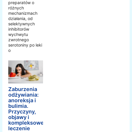
preparatów o
różnych
mechanizmach
działania, od
selektywnych
inhibitorów
wychwytu
zwrotnego
serotoniny po leki
o
Zaburzenia
odżywiania:
anoreksja i
bulimia.
Przyczyny,
objawy i
kompleksowe
leczenie