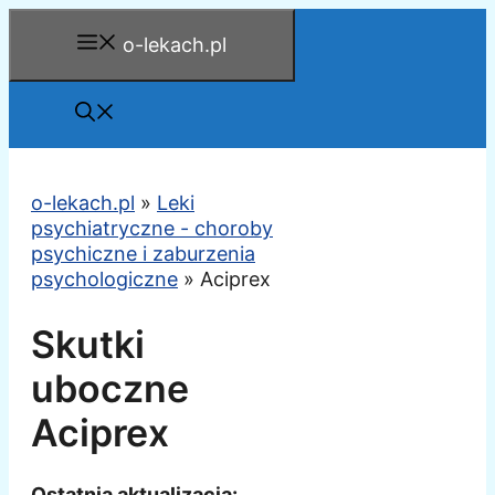
Przejdź
o-lekach.pl
do
treści
o-lekach.pl
»
Leki
psychiatryczne - choroby
psychiczne i zaburzenia
psychologiczne
»
Aciprex
Skutki
uboczne
Aciprex
Ostatnia aktualizacja: