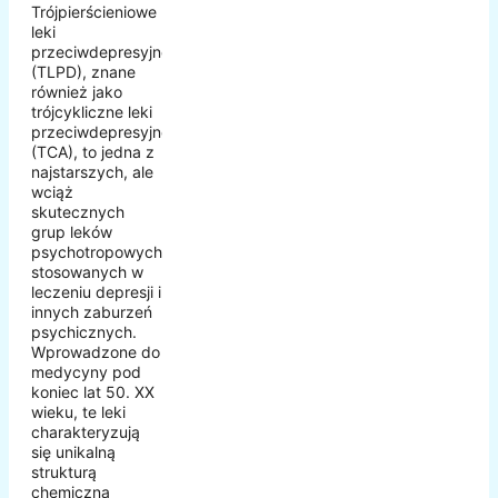
Trójpierścieniowe
leki
przeciwdepresyjne
(TLPD), znane
również jako
trójcykliczne leki
przeciwdepresyjne
(TCA), to jedna z
najstarszych, ale
wciąż
skutecznych
grup leków
psychotropowych
stosowanych w
leczeniu depresji i
innych zaburzeń
psychicznych.
Wprowadzone do
medycyny pod
koniec lat 50. XX
wieku, te leki
charakteryzują
się unikalną
strukturą
chemiczną