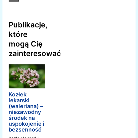
Publikacje,
które
mogą Cię
zainteresować
Kozłek
lekarski
(waleriana) –
niezawodny
środek na
uspokojenie i
bezsenność