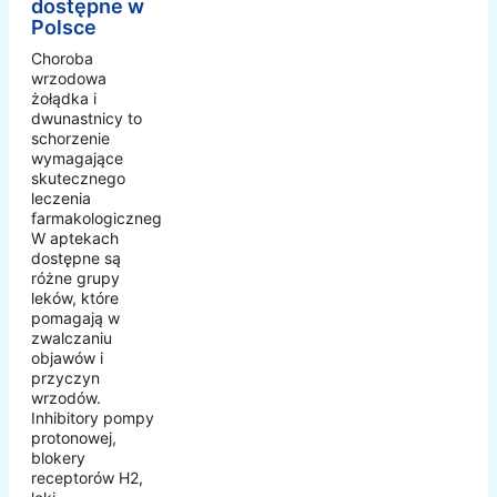
dostępne w
Polsce
Choroba
wrzodowa
żołądka i
dwunastnicy to
schorzenie
wymagające
skutecznego
leczenia
farmakologicznego.
W aptekach
dostępne są
różne grupy
leków, które
pomagają w
zwalczaniu
objawów i
przyczyn
wrzodów.
Inhibitory pompy
protonowej,
blokery
receptorów H2,