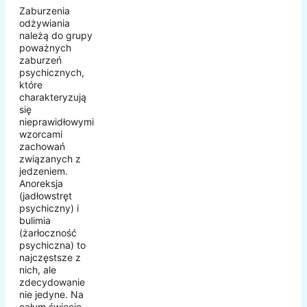
Zaburzenia
odżywiania
należą do grupy
poważnych
zaburzeń
psychicznych,
które
charakteryzują
się
nieprawidłowymi
wzorcami
zachowań
związanych z
jedzeniem.
Anoreksja
(jadłowstręt
psychiczny) i
bulimia
(żarłoczność
psychiczna) to
najczęstsze z
nich, ale
zdecydowanie
nie jedyne. Na
całym świecie