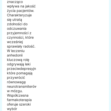
znacząco
wpływa na jakość
życia pacjentów.
Charakteryzuje
się utratą
zdolności do
odczuwania
przyjemności z
czynności, które
wcześniej
sprawiały radość.
W leczeniu
anhedonii
kluczową rolę
odgrywają leki
przeciwdepresyjne,
które pomagają
przywrócić
równowagę
neurotransmiterów
w mózgu.
Współczesna
farmakoterapia
oferuje szeroki
wybór