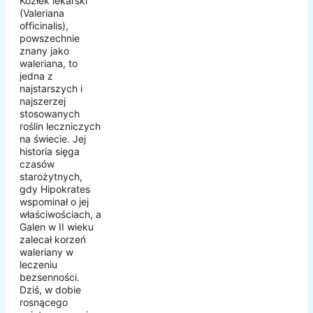
Kozłek lekarski
(Valeriana
officinalis),
powszechnie
znany jako
waleriana, to
jedna z
najstarszych i
najszerzej
stosowanych
roślin leczniczych
na świecie. Jej
historia sięga
czasów
starożytnych,
gdy Hipokrates
wspominał o jej
właściwościach, a
Galen w II wieku
zalecał korzeń
waleriany w
leczeniu
bezsenności.
Dziś, w dobie
rosnącego