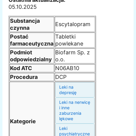
05.10.2025
Substancja
Escytalopram
czynna
Postać
Tabletki
farmaceutyczna
powlekane
Podmiot
Biofarm Sp. z
odpowiedzialny
o.o.
Kod ATC
N06AB10
Procedura
DCP
Leki na
depresję
Leki na nerwicę
i inne
zaburzenia
lękowe
Kategorie
Leki
psychiatryczne