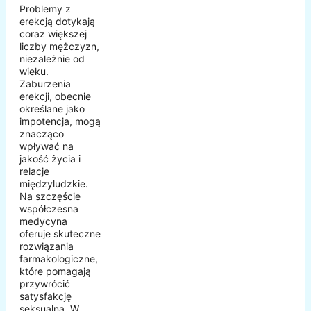
Problemy z
erekcją dotykają
coraz większej
liczby mężczyzn,
niezależnie od
wieku.
Zaburzenia
erekcji, obecnie
określane jako
impotencja, mogą
znacząco
wpływać na
jakość życia i
relacje
międzyludzkie.
Na szczęście
współczesna
medycyna
oferuje skuteczne
rozwiązania
farmakologiczne,
które pomagają
przywrócić
satysfakcję
seksualną. W