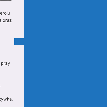
erolu
a oraz
 przy
u
rzywka,