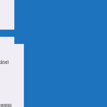
uśne)
zowego