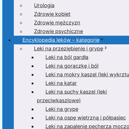
Urologia
Zdrowie kobiet
Zdrowie mężczyzn
Zdrowie psychiczne
Encyklopedia leków – kategorie
Leki na przeziębienie i grypę
Leki na ból gardła
Leki na gorączkę i ból
Leki na mokry kaszel (leki wykrzt
Leki na katar
Leki na suchy kaszel (leki
przeciwkaszlowe)
Leki na grypę
Leki na ospę wietrzną i półpasiec
Leki na zapalenie pęcherza moc