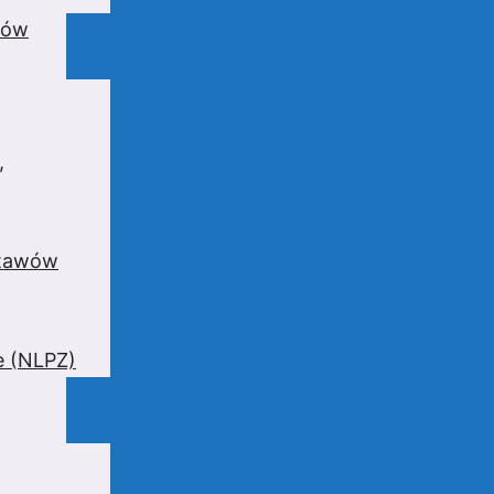
wów
,
stawów
e (NLPZ)