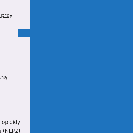
 przy
sną
 opioidy
e (NLPZ)