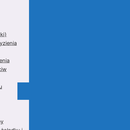
ki)
yzienia
enia
ciw
u
by