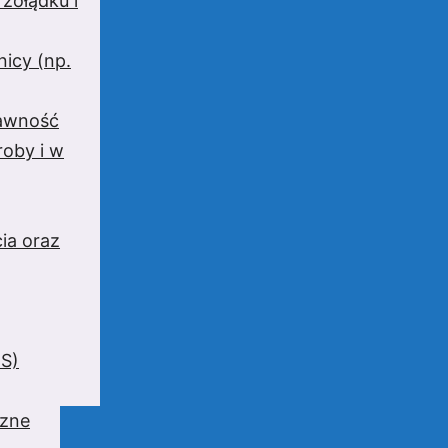
 żołądku i
nicy (np.
rawność
oby i w
ia oraz
BS)
czne