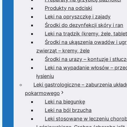
Produkty na odciski
Leki na opryszczkę i zajady
Środki do dezynfekcji skóry i ran
Leki na trądzik (kremy, żele, tablet
Środki na ukąszenia owadów i ugr
zwierząt – kremy, żele
Środki na urazy – kontuzje i stłucz
Leki na wypadanie włosów – prze
łysieniu
Leki gastrologiczne – zaburzenia układ
pokarmowego
Leki na biegunkę
Leki na ból brzucha
Leki stosowane w leczeniu choro