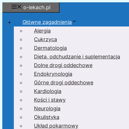
Przejdź
o-lekach.pl
do
treści
Główne zagadnienia
Alergia
Cukrzyca
Dermatologia
Dieta, odchudzanie i suplementacja
Dolne drogi oddechowe
Endokrynologia
Górne drogi oddechowe
Kardiologia
Kości i stawy
Neurologia
Okulistyka
Układ pokarmowy