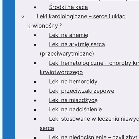
Środki na kaca
Leki kardiologiczne – serce i układ
krwionośny
Leki na anemię
Leki na arytmię serca
(przeciwarytmiczne)
Leki hematologiczne – choroby krw
krwiotwórczego
Leki na hemoroidy
Leki przeciwzakrzepowe
Leki na miażdżycę
Leki na nadciśnienie
Leki stosowane w leczeniu niewyd
serca
Leki na niedociśnienie – czyli zbyt 