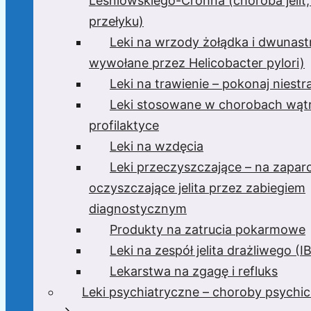
Leśniowskiego-Crohna (choroba jelit,
przełyku)
Leki na wrzody żołądka i dwunast
wywołane przez Helicobacter pylori)
Leki na trawienie – pokonaj niest
Leki stosowane w chorobach wątr
profilaktyce
Leki na wzdęcia
Leki przeczyszczające – na zaparc
oczyszczające jelita przez zabiegiem
diagnostycznym
Produkty na zatrucia pokarmowe
Leki na zespół jelita drażliwego (I
Lekarstwa na zgagę i refluks
Leki psychiatryczne – choroby psychi