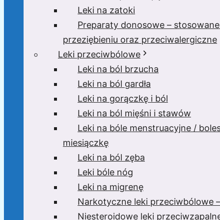
Leki na zatoki
Preparaty donosowe – stosowane
przeziębieniu oraz przeciwalergiczne
Leki przeciwbólowe
Leki na ból brzucha
Leki na ból gardła
Leki na gorączkę i ból
Leki na ból mięśni i stawów
Leki na bóle menstruacyjne / bole
miesiączkę
Leki na ból zęba
Leki bóle nóg
Leki na migrenę
Narkotyczne leki przeciwbólowe –
Niesteroidowe leki przeciwzapaln