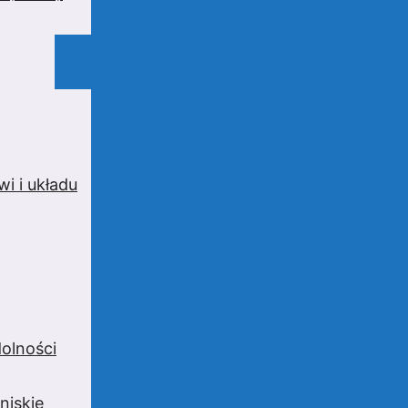
i i układu
olności
niskie