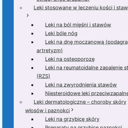
Leki stosowane w leczeniu kości i sta
Leki na ból mięśni i stawów
Leki bóle nóg
Leki na dnę moczanową (podagra
artretyzm)
Leki na osteoporozę
Leki na reumatoidalne zapalenie 
(RZS)
Leki na zwyrodnienia stawów
Niesteroidowe leki przeciwzapaln
Leki dermatologiczne – choroby skóry
włosów i paznokci
Leki na grzybicę skóry
Preparaty na grzybicę paznokci