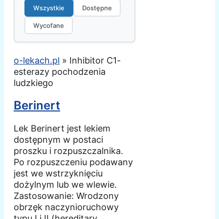
Wszystkie
Dostępne
Wycofane
o-lekach.pl
»
Inhibitor C1-
esterazy pochodzenia
ludzkiego
Berinert
Lek Berinert jest lekiem
dostępnym w postaci
proszku i rozpuszczalnika.
Po rozpuszczeniu podawany
jest we wstrzyknięciu
dożylnym lub we wlewie.
Zastosowanie: Wrodzony
obrzęk naczynioruchowy
typu I i II (hereditary