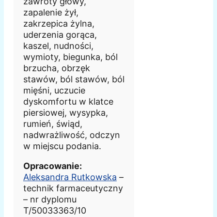
zawroty głowy,
zapalenie żył,
zakrzepica żylna,
uderzenia gorąca,
kaszel, nudności,
wymioty, biegunka, ból
brzucha, obrzęk
stawów, ból stawów, ból
mięśni, uczucie
dyskomfortu w klatce
piersiowej, wysypka,
rumień, świąd,
nadwrażliwość, odczyn
w miejscu podania.
Opracowanie:
Aleksandra Rutkowska
–
technik farmaceutyczny
– nr dyplomu
T/50033363/10