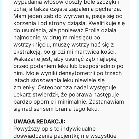
wypadania włosów doszły bóle szczęki i
ucha, a także częste zapalenia pęcherza.
Mam jeden ząb do wyrwania, psuje się od
korzenia i od strony dziąsła. Kwalifikuje się
do usunięcia, ale ponieważ Prolia działa
najmocniej w drugim miesiącu po
wstrzyknięciu, muszę wstrzymać się z
ekstrakcją, bo grozi mi martwica kości.
Wskazane jest, aby usunąć ząb najlepiej
przed podaniem leku lub bezpośrednio po
nim. Moje wyniki densytometrii po trzech
latach stosowania leku niewiele się
zmieniły. Osteoporoza nadal występuje.
Lekarz stwierdził, że poprawa następuje
bardzo opornie i minimalnie. Zastanawiam
się nad sensem brania tego leku.
UWAGA REDAKCJI:
Powyższy opis to indywidualne
doświadczenie pacjentki; nie wszystkie