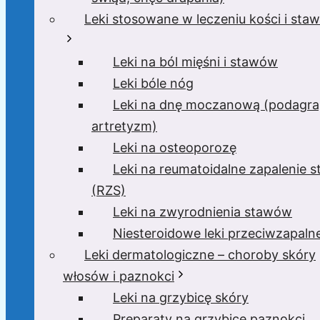
Leki stosowane w leczeniu kości i sta
Leki na ból mięśni i stawów
Leki bóle nóg
Leki na dnę moczanową (podagra
artretyzm)
Leki na osteoporozę
Leki na reumatoidalne zapalenie 
(RZS)
Leki na zwyrodnienia stawów
Niesteroidowe leki przeciwzapaln
Leki dermatologiczne – choroby skóry
włosów i paznokci
Leki na grzybicę skóry
Preparaty na grzybicę paznokci