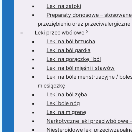
Leki na zatoki
Preparaty donosowe – stosowane
przeziębieniu oraz przeciwalergiczne
Leki przeciwbólowe
Leki na ból brzucha
Leki na ból gardła
Leki na gorączkę i ból
Leki na ból mięśni i stawów
Leki na bóle menstruacyjne / bole
miesiączkę
Leki na ból zęba
Leki bóle nóg
Leki na migrenę
Narkotyczne leki przeciwbólowe –
Niesteroidowe leki przeciwzapaln