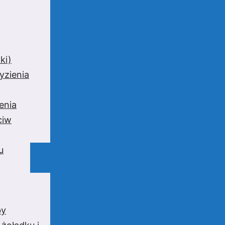
ki)
yzienia
enia
ciw
u
by