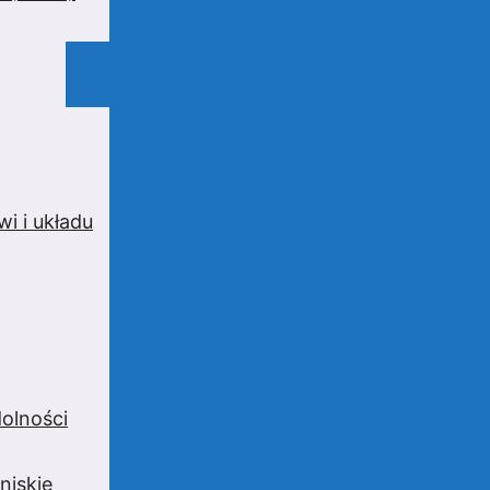
i i układu
olności
niskie