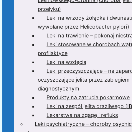
Leśniowskiego-Crohna (choroba jelit,
przełyku)
Leki na wrzody żołądka i dwunast
wywołane przez Helicobacter pylori)
Leki na trawienie – pokonaj niest
Leki stosowane w chorobach wątr
profilaktyce
Leki na wzdęcia
Leki przeczyszczające – na zaparc
oczyszczające jelita przez zabiegiem
diagnostycznym
Produkty na zatrucia pokarmowe
Leki na zespół jelita drażliwego (I
Lekarstwa na zgagę i refluks
Leki psychiatryczne – choroby psychi