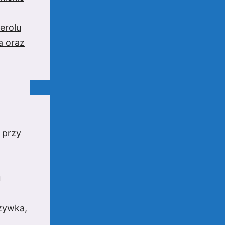
erolu
a oraz
 przy
u
rzywka,