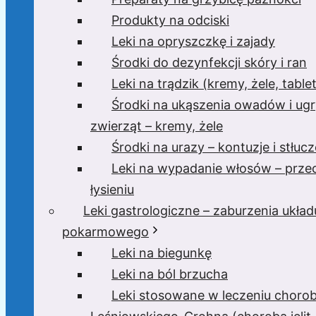
Produkty na odciski
Leki na opryszczkę i zajady
Środki do dezynfekcji skóry i ran
Leki na trądzik (kremy, żele, tablet
Środki na ukąszenia owadów i ugr
zwierząt – kremy, żele
Środki na urazy – kontuzje i stłucz
Leki na wypadanie włosów – prze
łysieniu
Leki gastrologiczne – zaburzenia układ
pokarmowego
Leki na biegunkę
Leki na ból brzucha
Leki stosowane w leczeniu choro