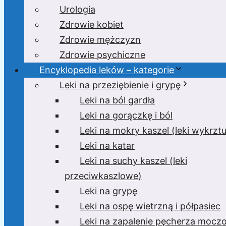
Urologia
Zdrowie kobiet
Zdrowie mężczyzn
Zdrowie psychiczne
Encyklopedia leków – kategorie
Leki na przeziębienie i grypę
Leki na ból gardła
Leki na gorączkę i ból
Leki na mokry kaszel (leki wykrzt
Leki na katar
Leki na suchy kaszel (leki
przeciwkaszlowe)
Leki na grypę
Leki na ospę wietrzną i półpasiec
Leki na zapalenie pęcherza moc