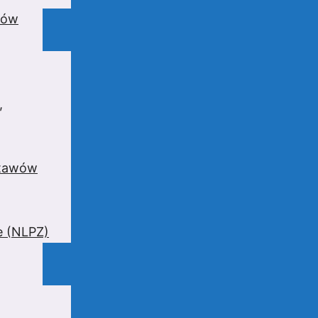
wów
,
stawów
e (NLPZ)