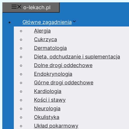
Przejdź
o-lekach.pl
do
treści
Główne zagadnienia
Alergia
Cukrzyca
Dermatologia
Dieta, odchudzanie i suplementacja
Dolne drogi oddechowe
Endokrynologia
Górne drogi oddechowe
Kardiologia
Kości i stawy
Neurologia
Okulistyka
Układ pokarmowy