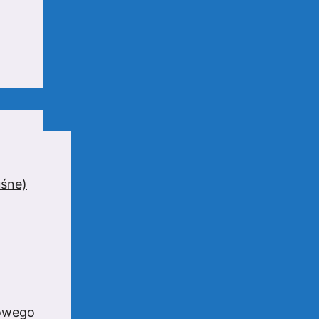
uśne)
zowego