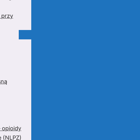
 przy
sną
 opioidy
e (NLPZ)