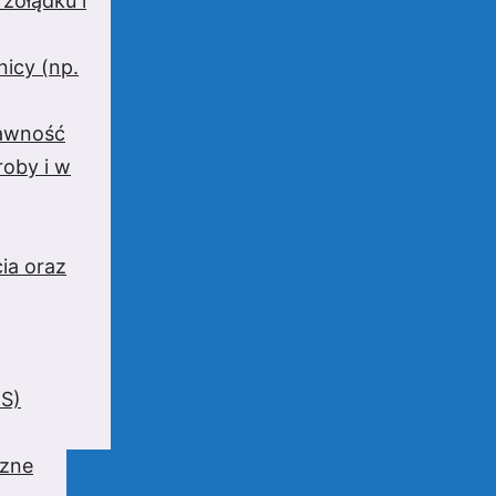
 żołądku i
nicy (np.
rawność
oby i w
ia oraz
BS)
czne