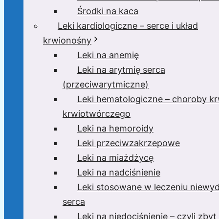
Środki na kaca
Leki kardiologiczne – serce i układ
krwionośny
Leki na anemię
Leki na arytmię serca
(przeciwarytmiczne)
Leki hematologiczne – choroby krw
krwiotwórczego
Leki na hemoroidy
Leki przeciwzakrzepowe
Leki na miażdżycę
Leki na nadciśnienie
Leki stosowane w leczeniu niewyd
serca
Leki na niedociśnienie – czyli zbyt 