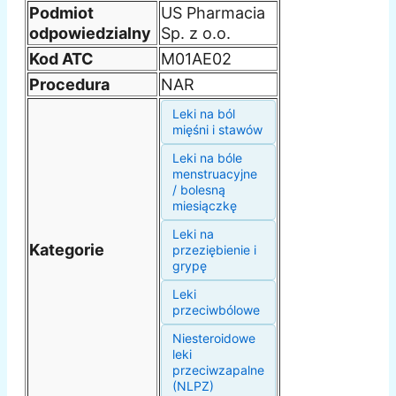
Podmiot
US Pharmacia
odpowiedzialny
Sp. z o.o.
Kod ATC
M01AE02
Procedura
NAR
Leki na ból
mięśni i stawów
Leki na bóle
menstruacyjne
/ bolesną
miesiączkę
Leki na
Kategorie
przeziębienie i
grypę
Leki
przeciwbólowe
Niesteroidowe
leki
przeciwzapalne
(NLPZ)