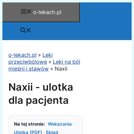
Przejdź
o-lekach.pl
do
treści
o-lekach.pl
»
Leki
przeciwbólowe
»
Leki na ból
mięśni i stawów
»
Naxii
Naxii - ulotka
dla pacjenta
Na tej stronie:
Wskazania
·
Ulotka (PDF)
·
Skład
·