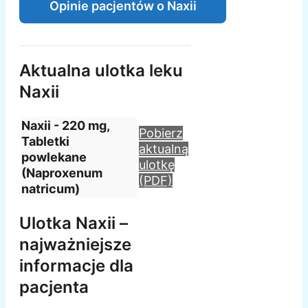
Opinie pacjentów o Naxii
Aktualna ulotka leku
Naxii
Naxii - 220 mg,
Pobierz
Tabletki
aktualną
powlekane
ulotkę
(Naproxenum
(PDF)
natricum)
Ulotka Naxii –
najważniejsze
informacje dla
pacjenta