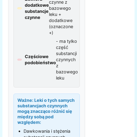
czynne z
dodatkowe
bazowego
substancje
leku +
czynne
dodatkowe
(oznaczone
+)
- ma tylko
część
substancji
Częściowe
czynnych
podobieństwo
z
bazowego
leku
Ważne:
Leki o tych samych
substancjach czynnych
mogą znacząco różnić się
między sobą pod
względem:
Dawkowania i stężenia