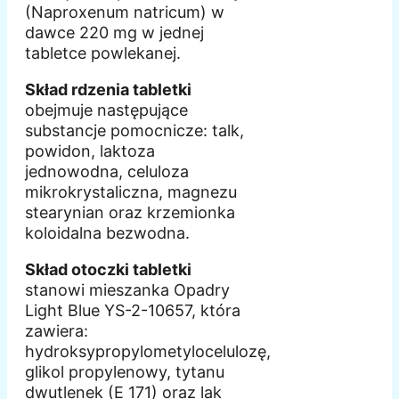
(Naproxenum natricum) w
dawce 220 mg w jednej
tabletce powlekanej.
Skład rdzenia tabletki
obejmuje następujące
substancje pomocnicze: talk,
powidon, laktoza
jednowodna, celuloza
mikrokrystaliczna, magnezu
stearynian oraz krzemionka
koloidalna bezwodna.
Skład otoczki tabletki
stanowi mieszanka Opadry
Light Blue YS-2-10657, która
zawiera:
hydroksypropylometylocelulozę,
glikol propylenowy, tytanu
dwutlenek (E 171) oraz lak