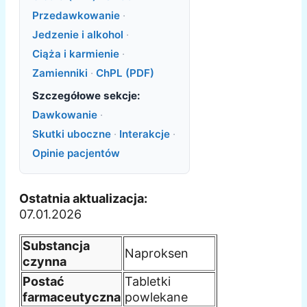
Przedawkowanie
·
Jedzenie i alkohol
·
Ciąża i karmienie
·
Zamienniki
·
ChPL (PDF)
Szczegółowe sekcje:
Dawkowanie
·
Skutki uboczne
·
Interakcje
·
Opinie pacjentów
Ostatnia aktualizacja:
07.01.2026
Substancja
Naproksen
czynna
Postać
Tabletki
farmaceutyczna
powlekane