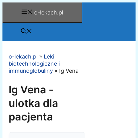
Przejdź
o-lekach.pl
do
treści
o-lekach.pl
»
Leki
biotechnologiczne i
immunoglobuliny
»
Ig Vena
Ig Vena -
ulotka dla
pacjenta