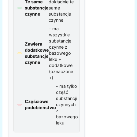
Te same
dokładnie te
substancje
same
czynne
substancje
czynne
- ma
wszystkie
substancje
Zawiera
czynne z
dodatkowe
bazowego
substancje
leku +
czynne
dodatkowe
(oznaczone
+)
- ma tylko
część
substancji
Częściowe
czynnych
podobieństwo
z
bazowego
leku