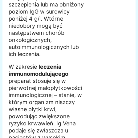
szczepienia lub ma obniżony
poziom IgG w surowicy
poniżej 4 g/l. Wtórne
niedobory mogą być
następstwem chorób
onkologicznych,
autoimmunologicznych lub
ich leczenia.
W zakresie
leczenia
immunomodulującego
preparat stosuje się w
pierwotnej małopłytkowości
immunologicznej – stanie, w
którym organizm niszczy
własne płytki krwi,
powodując zwiększone
ryzyko krwawień. Ig Vena
podaje się zwłaszcza u
pacjentów z wysokim