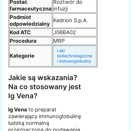
Postać
Roztwór do
farmaceutyczna
infuzji
Podmiot
Kedrion S.p.A.
odpowiedzialny
Kod ATC
J06BA02
Procedura
MRP
Leki
Kategorie
biotechnologiczne
i immunoglobuliny
Jakie są wskazania?
Na co stosowany jest
Ig Vena?
Ig Vena
to preparat
zawierający immunoglobulinę
ludzką normalną
przeznaczoną do podawania