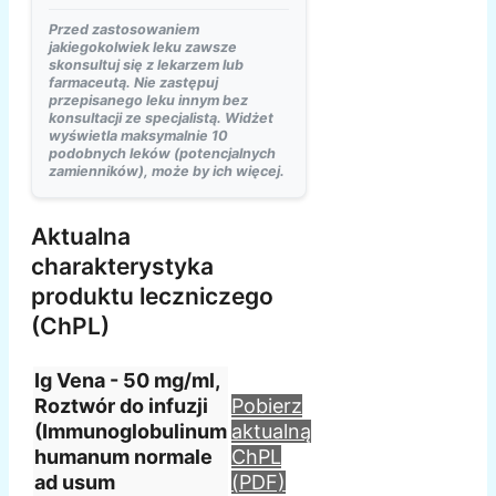
Przed zastosowaniem
jakiegokolwiek leku zawsze
skonsultuj się z lekarzem lub
farmaceutą. Nie zastępuj
przepisanego leku innym bez
konsultacji ze specjalistą. Widżet
wyświetla maksymalnie 10
podobnych leków (potencjalnych
zamienników), może by ich więcej.
Aktualna
charakterystyka
produktu leczniczego
(ChPL)
Ig Vena - 50 mg/ml,
Roztwór do infuzji
Pobierz
(Immunoglobulinum
aktualną
humanum normale
ChPL
ad usum
(PDF)