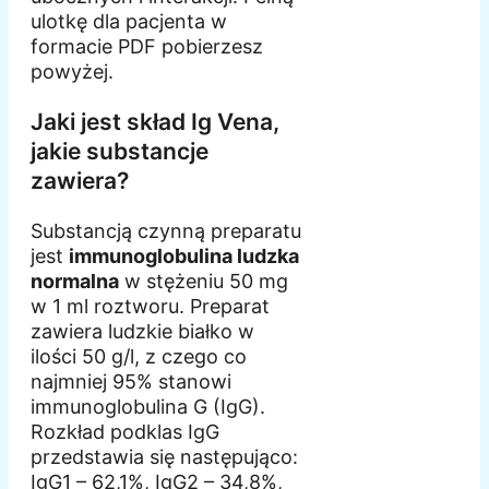
ulotkę dla pacjenta w
formacie PDF pobierzesz
powyżej.
Jaki jest skład Ig Vena,
jakie substancje
zawiera?
Substancją czynną preparatu
jest
immunoglobulina ludzka
normalna
w stężeniu 50 mg
w 1 ml roztworu. Preparat
zawiera ludzkie białko w
ilości 50 g/l, z czego co
najmniej 95% stanowi
immunoglobulina G (IgG).
Rozkład podklas IgG
przedstawia się następująco:
IgG1 – 62,1%, IgG2 – 34,8%,