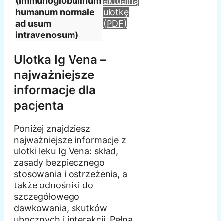
(Immunoglobulinum
aktualną
humanum normale
ulotkę
ad usum
(PDF)
intravenosum)
Ulotka Ig Vena –
najważniejsze
informacje dla
pacjenta
Poniżej znajdziesz
najważniejsze informacje z
ulotki leku Ig Vena: skład,
zasady bezpiecznego
stosowania i ostrzeżenia, a
także odnośniki do
szczegółowego
dawkowania, skutków
ubocznych i interakcji. Pełną