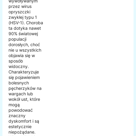
wywoływanym
przez wirus
opryszczki
zwykłej typu 1
(HSV-1). Choroba
ta dotyka nawet
90% światowej
populacji
dorosłych, choć
nie u wszystkich
objawia się w
sposób
widoczny.
Charakteryzuje
się pojawieniem
bolesnych
pęcherzyków na
wargach lub
wokół ust, które
mogą
powodować
znaczny
dyskomfort i są
estetycznie
niepożądane.