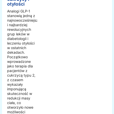
otyłości
Analogi GLP-1
stanowią jedną z
najnowocześniejszych
i najbardziej
rewolucyjnych
grup leków w
diabetologii i
leczeniu otyłości
w ostatnich
dekadach.
Początkowo
wprowadzone
jako terapia dla
pacjentów z
cukrzycą typu 2,
z czasem
wykazały
imponującą
skuteczność w
redukcji masy
ciała, co
otworzyło nowe
możliwości