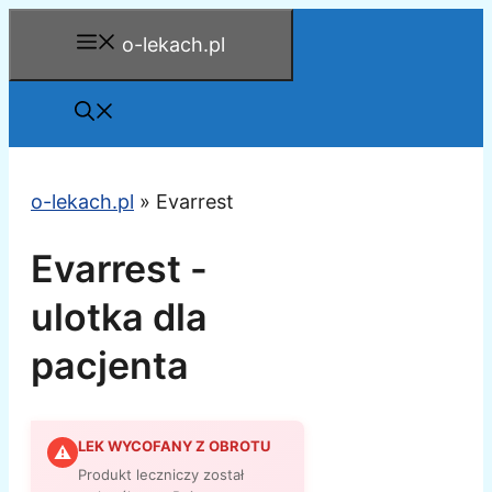
Przejdź
o-lekach.pl
do
treści
o-lekach.pl
»
Evarrest
Evarrest -
ulotka dla
pacjenta
LEK WYCOFANY Z OBROTU
⚠
Produkt leczniczy został