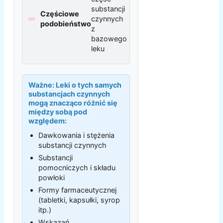
substancji
Częściowe
czynnych
podobieństwo
z
bazowego
leku
Ważne:
Leki o tych samych
substancjach czynnych
mogą znacząco różnić się
między sobą pod
względem:
Dawkowania i stężenia
substancji czynnych
Substancji
pomocniczych i składu
powłoki
Formy farmaceutycznej
(tabletki, kapsułki, syrop
itp.)
Wskazań,