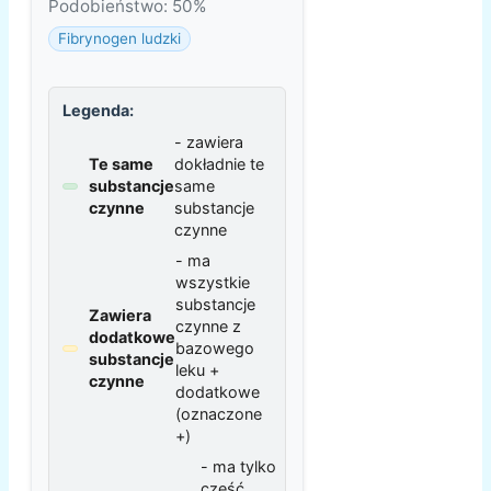
Podobieństwo: 50%
Fibrynogen ludzki
Legenda:
- zawiera
Te same
dokładnie te
substancje
same
czynne
substancje
czynne
- ma
wszystkie
substancje
Zawiera
czynne z
dodatkowe
bazowego
substancje
leku +
czynne
dodatkowe
(oznaczone
+)
- ma tylko
część