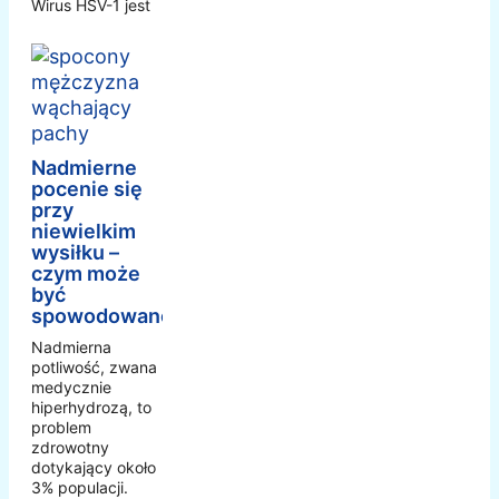
Wirus HSV-1 jest
Nadmierne
pocenie się
przy
niewielkim
wysiłku –
czym może
być
spowodowane?
Nadmierna
potliwość, zwana
medycznie
hiperhydrozą, to
problem
zdrowotny
dotykający około
3% populacji.