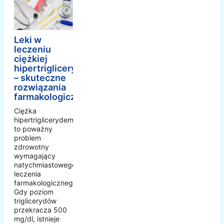
Leki w
leczeniu
ciężkiej
hipertriglicerydemii
– skuteczne
rozwiązania
farmakologiczne
Ciężka
hipertriglicerydemia
to poważny
problem
zdrowotny
wymagający
natychmiastowego
leczenia
farmakologicznego.
Gdy poziom
triglicerydów
przekracza 500
mg/dl, istnieje