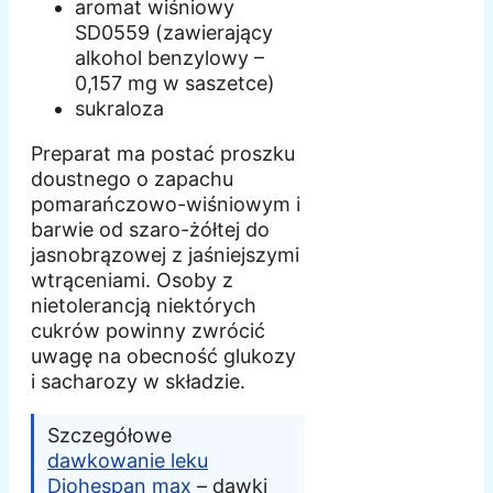
aromat wiśniowy
SD0559 (zawierający
alkohol benzylowy –
0,157 mg w saszetce)
sukraloza
Preparat ma postać proszku
doustnego o zapachu
pomarańczowo-wiśniowym i
barwie od szaro-żółtej do
jasnobrązowej z jaśniejszymi
wtrąceniami. Osoby z
nietolerancją niektórych
cukrów powinny zwrócić
uwagę na obecność glukozy
i sacharozy w składzie.
Szczegółowe
dawkowanie leku
Diohespan max
– dawki