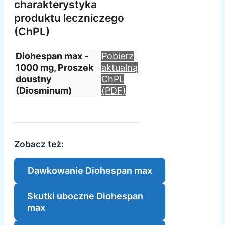
charakterystyka
produktu leczniczego
(ChPL)
Diohespan max -
Pobierz
1000 mg, Proszek
aktualną
doustny
ChPL
(Diosminum)
(PDF)
Zobacz też:
Dawkowanie Diohespan max
Skutki uboczne Diohespan
max