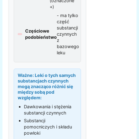
(oznaczone
+)
- ma tylko
część
substancji
Częściowe
czynnych
podobieństwo
z
bazowego
leku
Ważne:
Leki o tych samych
substancjach czynnych
mogą znacząco różnić się
między sobą pod
względem:
Dawkowania i stężenia
substancji czynnych
Substancji
pomocniczych i składu
powłoki