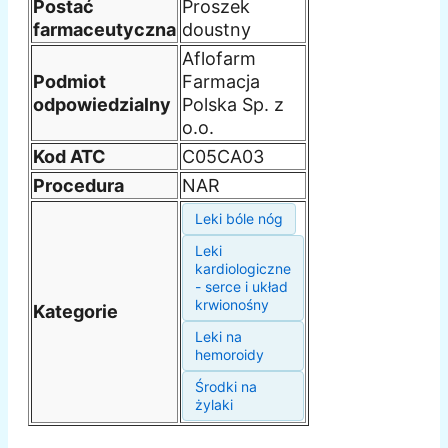
Postać
Proszek
farmaceutyczna
doustny
Aflofarm
Podmiot
Farmacja
odpowiedzialny
Polska Sp. z
o.o.
Kod ATC
C05CA03
Procedura
NAR
Leki bóle nóg
Leki
kardiologiczne
- serce i układ
krwionośny
Kategorie
Leki na
hemoroidy
Środki na
żylaki