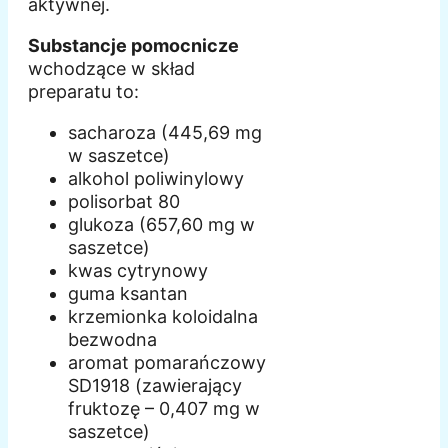
aktywnej.
Substancje pomocnicze
wchodzące w skład
preparatu to:
sacharoza (445,69 mg
w saszetce)
alkohol poliwinylowy
polisorbat 80
glukoza (657,60 mg w
saszetce)
kwas cytrynowy
guma ksantan
krzemionka koloidalna
bezwodna
aromat pomarańczowy
SD1918 (zawierający
fruktozę – 0,407 mg w
saszetce)