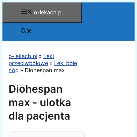
Przejdź
o-lekach.pl
do
treści
o-lekach.pl
»
Leki
przeciwbólowe
»
Leki bóle
nóg
»
Diohespan max
Diohespan
max - ulotka
dla pacjenta