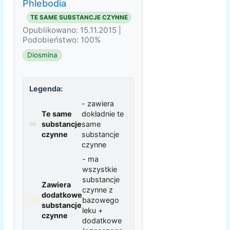
Phlebodia
TE SAME SUBSTANCJE CZYNNE
Opublikowano: 15.11.2015 |
Podobieństwo: 100%
Diosmina
Legenda:
- zawiera
Te same
dokładnie te
substancje
same
czynne
substancje
czynne
- ma
wszystkie
substancje
Zawiera
czynne z
dodatkowe
bazowego
substancje
leku +
czynne
dodatkowe