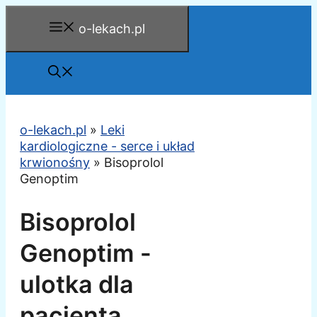
Przejdź
o-lekach.pl
do
treści
o-lekach.pl
»
Leki
kardiologiczne - serce i układ
krwionośny
»
Bisoprolol
Genoptim
Bisoprolol
Genoptim -
ulotka dla
pacjenta