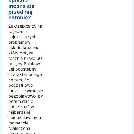
sposób
można się
przed nią
chronić?
Zakrzepica żylna
to jeden z
najczęstszych
problemów
układu krążenia,
który dotyka
rocznie blisko 60
tysięcy Polaków.
Jej podstępny
charakter polega
na tym, że
początkowo
może rozwijać się
bezobjawowo, by
potem dać o
sobie znać w
najbardziej
nieoczekiwanym
momencie.
Nieleczona
choroba może