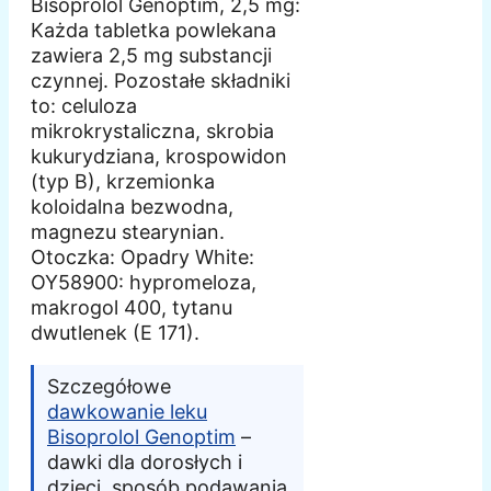
Bisoprolol Genoptim, 2,5 mg:
Każda tabletka powlekana
zawiera 2,5 mg substancji
czynnej. Pozostałe składniki
to: celuloza
mikrokrystaliczna, skrobia
kukurydziana, krospowidon
(typ B), krzemionka
koloidalna bezwodna,
magnezu stearynian.
Otoczka: Opadry White:
OY58900: hypromeloza,
makrogol 400, tytanu
dwutlenek (E 171).
Szczegółowe
dawkowanie leku
Bisoprolol Genoptim
–
dawki dla dorosłych i
dzieci, sposób podawania