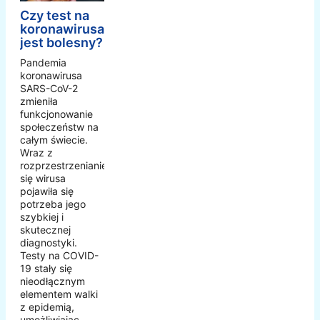
Czy test na
koronawirusa
jest bolesny?
Pandemia
koronawirusa
SARS-CoV-2
zmieniła
funkcjonowanie
społeczeństw na
całym świecie.
Wraz z
rozprzestrzenianiem
się wirusa
pojawiła się
potrzeba jego
szybkiej i
skutecznej
diagnostyki.
Testy na COVID-
19 stały się
nieodłącznym
elementem walki
z epidemią,
umożliwiając