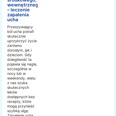
wewnętrznego
– leczenie
zapalenia
ucha
Przeszywający
ból ucha potrafi
skutecznie
uprzykrzyć życie
zarówno
dorosłym, jak i
dzieciom. Gdy
dolegliwość ta
pojawia się nagle,
szczególnie w
nocy lub w
weekendy, wielu
z nas szuka
skutecznych
leków
dostępnych bez
recepty, które
mogą przynieść
szybką ulgę.
Zapalenie ucha