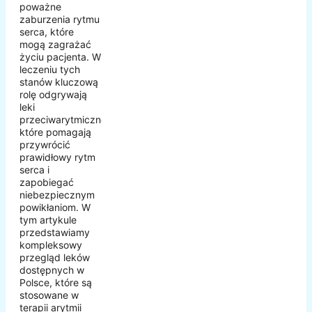
poważne
zaburzenia rytmu
serca, które
mogą zagrażać
życiu pacjenta. W
leczeniu tych
stanów kluczową
rolę odgrywają
leki
przeciwarytmiczne,
które pomagają
przywrócić
prawidłowy rytm
serca i
zapobiegać
niebezpiecznym
powikłaniom. W
tym artykule
przedstawiamy
kompleksowy
przegląd leków
dostępnych w
Polsce, które są
stosowane w
terapii arytmii