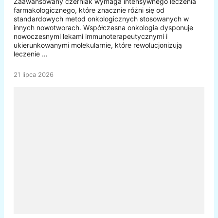
Zaawansowany czerniak wymaga intensywnego leczenia
farmakologicznego, które znacznie różni się od
standardowych metod onkologicznych stosowanych w
innych nowotworach. Współczesna onkologia dysponuje
nowoczesnymi lekami immunoterapeutycznymi i
ukierunkowanymi molekularnie, które rewolucjonizują
leczenie …
21 lipca 2026