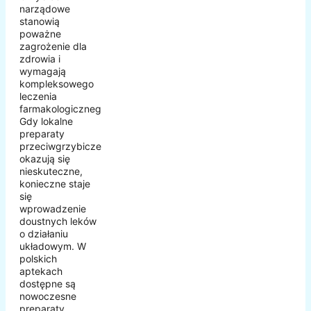
narządowe
stanowią
poważne
zagrożenie dla
zdrowia i
wymagają
kompleksowego
leczenia
farmakologicznego.
Gdy lokalne
preparaty
przeciwgrzybicze
okazują się
nieskuteczne,
konieczne staje
się
wprowadzenie
doustnych leków
o działaniu
układowym. W
polskich
aptekach
dostępne są
nowoczesne
preparaty