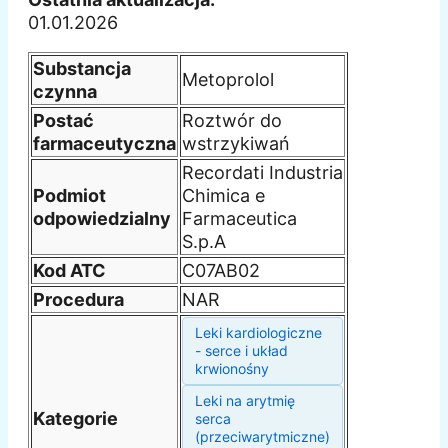
01.01.2026
Substancja
Metoprolol
czynna
Postać
Roztwór do
farmaceutyczna
wstrzykiwań
Recordati Industria
Podmiot
Chimica e
odpowiedzialny
Farmaceutica
S.p.A
Kod ATC
C07AB02
Procedura
NAR
Leki kardiologiczne
- serce i układ
krwionośny
Leki na arytmię
Kategorie
serca
(przeciwarytmiczne)