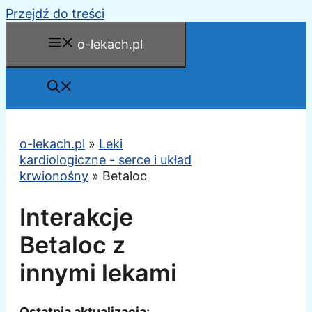
Przejdź do treści
o-lekach.pl
o-lekach.pl
»
Leki
kardiologiczne - serce i układ
krwionośny
»
Betaloc
Interakcje
Betaloc z
innymi lekami
Ostatnia aktualizacja: