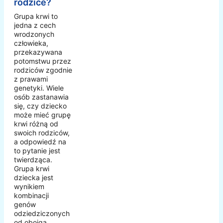
rodzice?
Grupa krwi to
jedna z cech
wrodzonych
człowieka,
przekazywana
potomstwu przez
rodziców zgodnie
z prawami
genetyki. Wiele
osób zastanawia
się, czy dziecko
może mieć grupę
krwi różną od
swoich rodziców,
a odpowiedź na
to pytanie jest
twierdząca.
Grupa krwi
dziecka jest
wynikiem
kombinacji
genów
odziedziczonych
od obojga