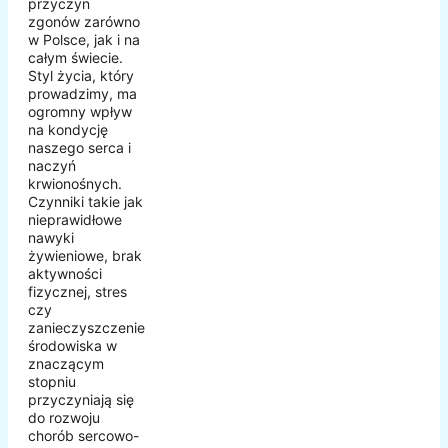
przyczyn
zgonów zarówno
w Polsce, jak i na
całym świecie.
Styl życia, który
prowadzimy, ma
ogromny wpływ
na kondycję
naszego serca i
naczyń
krwionośnych.
Czynniki takie jak
nieprawidłowe
nawyki
żywieniowe, brak
aktywności
fizycznej, stres
czy
zanieczyszczenie
środowiska w
znaczącym
stopniu
przyczyniają się
do rozwoju
chorób sercowo-