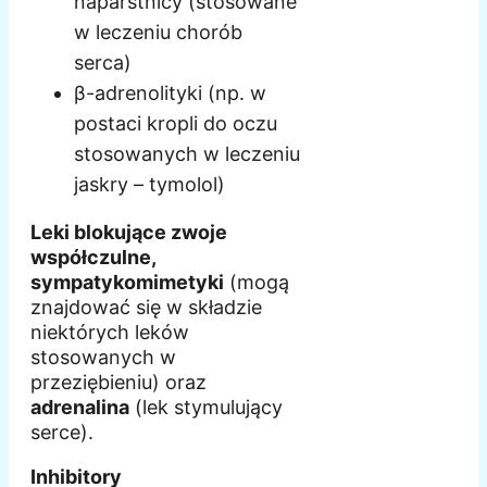
naparstnicy (stosowane
w leczeniu chorób
serca)
β-adrenolityki (np. w
postaci kropli do oczu
stosowanych w leczeniu
jaskry – tymolol)
Leki blokujące zwoje
współczulne,
sympatykomimetyki
(mogą
znajdować się w składzie
niektórych leków
stosowanych w
przeziębieniu) oraz
adrenalina
(lek stymulujący
serce).
Inhibitory