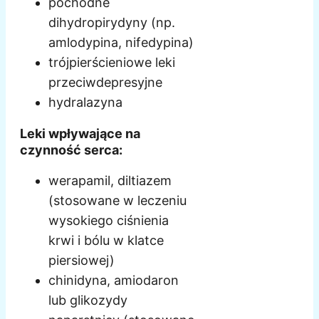
pochodne
dihydropirydyny (np.
amlodypina, nifedypina)
trójpierścieniowe leki
przeciwdepresyjne
hydralazyna
Leki wpływające na
czynność serca:
werapamil, diltiazem
(stosowane w leczeniu
wysokiego ciśnienia
krwi i bólu w klatce
piersiowej)
chinidyna, amiodaron
lub glikozydy