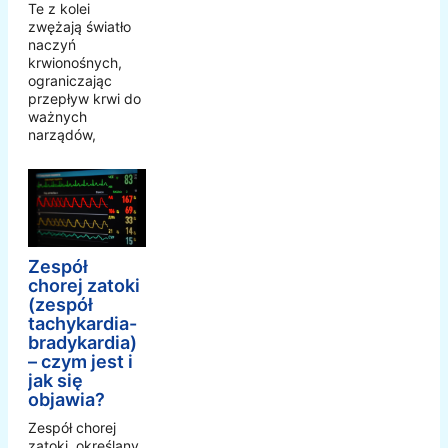
Te z kolei
zwężają światło
naczyń
krwionośnych,
ograniczając
przepływ krwi do
ważnych
narządów,
Zespół
chorej zatoki
(zespół
tachykardia-
bradykardia)
– czym jest i
jak się
objawia?
Zespół chorej
zatoki, określany