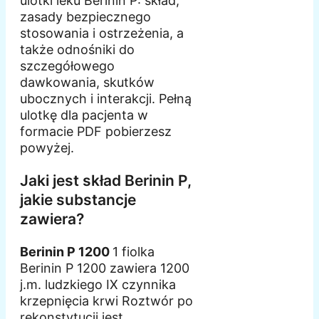
ulotki leku Berinin P: skład,
zasady bezpiecznego
stosowania i ostrzeżenia, a
także odnośniki do
szczegółowego
dawkowania, skutków
ubocznych i interakcji. Pełną
ulotkę dla pacjenta w
formacie PDF pobierzesz
powyżej.
Jaki jest skład Berinin P,
jakie substancje
zawiera?
Berinin P 1200
1 fiolka
Berinin P 1200 zawiera 1200
j.m. ludzkiego IX czynnika
krzepnięcia krwi Roztwór po
rekonstytucji jest