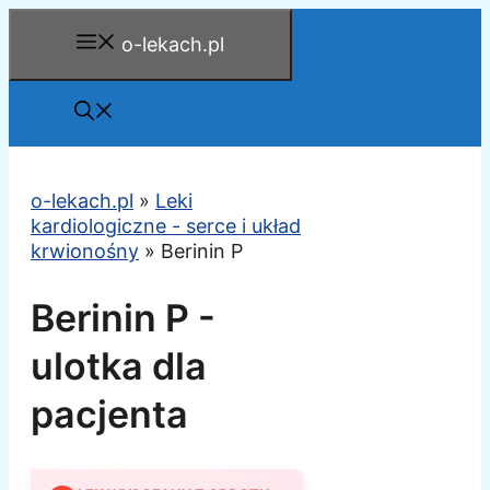
Przejdź
o-lekach.pl
do
treści
o-lekach.pl
»
Leki
kardiologiczne - serce i układ
krwionośny
»
Berinin P
Berinin P -
ulotka dla
pacjenta