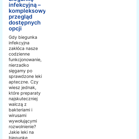
infekcyjną –
kompleksowy
przegląd
dostępnych
opcji
Gdy biegunka
infekcyjna
zakłóca nasze
codzienne
funkcjonowanie,
nierzadko
sięgamy po
sprawdzone leki
apteczne. Czy
wiesz jednak,
które preparaty
najskuteczniej
walczą z
bakteriami i
wirusami
wywołującymi
rozwolnienie?
Jakie leki na
biegunkę