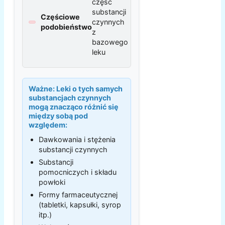
część
substancji
Częściowe
czynnych
podobieństwo
z
bazowego
leku
Ważne:
Leki o tych samych
substancjach czynnych
mogą znacząco różnić się
między sobą pod
względem:
Dawkowania i stężenia
substancji czynnych
Substancji
pomocniczych i składu
powłoki
Formy farmaceutycznej
(tabletki, kapsułki, syrop
itp.)