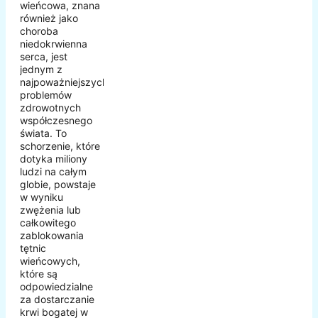
wieńcowa, znana
również jako
choroba
niedokrwienna
serca, jest
jednym z
najpoważniejszych
problemów
zdrowotnych
współczesnego
świata. To
schorzenie, które
dotyka miliony
ludzi na całym
globie, powstaje
w wyniku
zwężenia lub
całkowitego
zablokowania
tętnic
wieńcowych,
które są
odpowiedzialne
za dostarczanie
krwi bogatej w