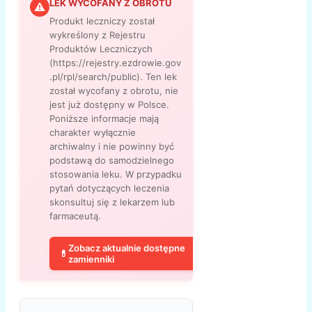
LEK WYCOFANY Z OBROTU
⚠
Produkt leczniczy został
wykreślony z Rejestru
Produktów Leczniczych
(https://rejestry.ezdrowie.gov
.pl/rpl/search/public). Ten lek
został wycofany z obrotu, nie
jest już dostępny w Polsce.
Poniższe informacje mają
charakter wyłącznie
archiwalny i nie powinny być
podstawą do samodzielnego
stosowania leku. W przypadku
pytań dotyczących leczenia
skonsultuj się z lekarzem lub
farmaceutą.
Zobacz aktualnie dostępne
💊
zamienniki