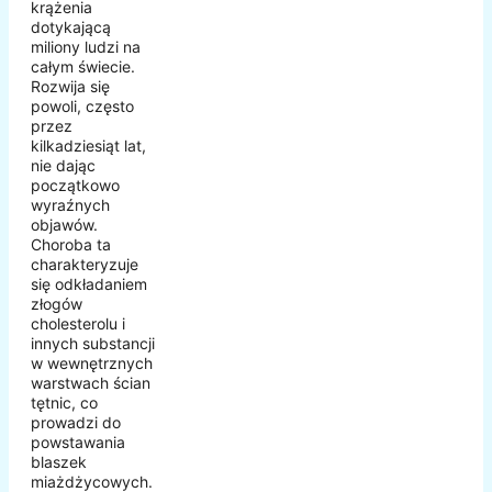
krążenia
dotykającą
miliony ludzi na
całym świecie.
Rozwija się
powoli, często
przez
kilkadziesiąt lat,
nie dając
początkowo
wyraźnych
objawów.
Choroba ta
charakteryzuje
się odkładaniem
złogów
cholesterolu i
innych substancji
w wewnętrznych
warstwach ścian
tętnic, co
prowadzi do
powstawania
blaszek
miażdżycowych.