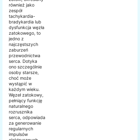
również jako
zespół
tachykardia-
bradykardia lub
dysfunkcja węzła
zatokowego, to
jedno z
najczęstszych
zaburzeń
przewodnictwa
serca. Dotyka
ono szczególnie
osoby starsze,
choć może
wystąpić w
każdym wieku.
Węzeł zatokowy,
pełniący funkcję
naturalnego
rozrusznika
serca, odpowiada
za generowanie
regularnych
impulsów
elektrycznych