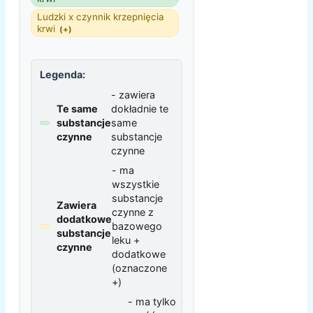
Ludzki x czynnik krzepnięcia
krwi
(+)
Legenda:
- zawiera
Te same
dokładnie te
substancje
same
czynne
substancje
czynne
- ma
wszystkie
substancje
Zawiera
czynne z
dodatkowe
bazowego
substancje
leku +
czynne
dodatkowe
(oznaczone
+)
- ma tylko