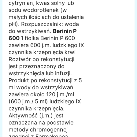
cytrynian, kwas solny lub
sodu wodorotlenek (w
małych ilościach do ustalenia
pH). Rozpuszczalnik: woda
do wstrzykiwań.
Berinin P
600
1 fiolka Berinin P 600
zawiera 600 j.m. ludzkiego IX
czynnika krzepnięcia krwi
Roztwór po rekonstytucji
jest przeznaczony do
wstrzyknięcia lub infuzji.
Produkt po rekonstytucji z 5
ml wody do wstrzykiwań
zawiera około 120 j.m./ml
(600 j.m./ 5 ml) ludzkiego IX
czynnika krzepnięcia.
Aktywność (j.m.) jest
oznaczana na podstawie
metody chromogennej
zgodnej z Farmakopeą