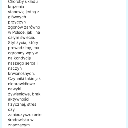
Choroby układu
krążenia
stanowią jedną z
głównych
przyczyn
zgonów zarówno
w Polsce, jak i na
całym świecie.
Styl życia, który
prowadzimy, ma
ogromny wpływ
na kondycję
naszego serca i
naczyń
krwionośnych.
Czynniki takie jak
nieprawidłowe
nawyki
żywieniowe, brak
aktywności
fizycznej, stres
czy
zanieczyszczenie
środowiska w
znaczącym