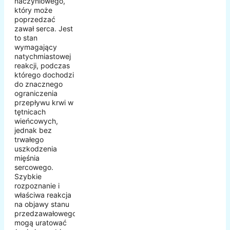
naczyniowego,
który może
poprzedzać
zawał serca. Jest
to stan
wymagający
natychmiastowej
reakcji, podczas
którego dochodzi
do znacznego
ograniczenia
przepływu krwi w
tętnicach
wieńcowych,
jednak bez
trwałego
uszkodzenia
mięśnia
sercowego.
Szybkie
rozpoznanie i
właściwa reakcja
na objawy stanu
przedzawałowego
mogą uratować