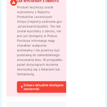
LEK WYCOFANY Z OBROTU
⚠
Produkt leczniczy został
wykreślony z Rejestru
Produktów Leczniczych
(https://rejestry.ezdrowie.gov
.pl/rpl/search/public). Ten lek
został wycofany z obrotu, nie
jest już dostępny w Polsce.
Poniższe informacje mają
charakter wyłącznie
archiwalny i nie powinny być
podstawą do samodzielnego
stosowania leku. W przypadku
pytań dotyczących leczenia
skonsultuj się z lekarzem lub
farmaceutą.
Zobacz aktualnie dostępne
💊
zamienniki