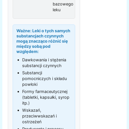
bazowego
leku
Ważne:
Leki o tych samych
substancjach czynnych
mogą znacząco różnić się
między sobą pod
względem:
Dawkowania i stężenia
substancji czynnych
Substancji
pomocniczych i składu
powłoki
Formy farmaceutycznej
(tabletki, kapsułki, syrop
itp.)
Wskazań,
przeciwwskazań i
ostrzeżeń
Producenta i procesu