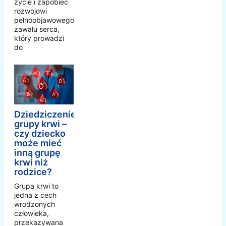
życie i zapobiec
rozwojowi
pełnoobjawowego
zawału serca,
który prowadzi
do
Dziedziczenie
grupy krwi –
czy dziecko
może mieć
inną grupę
krwi niż
rodzice?
Grupa krwi to
jedna z cech
wrodzonych
człowieka,
przekazywana