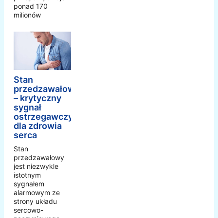
ponad 170
milionów
Stan
przedzawałowy
– krytyczny
sygnał
ostrzegawczy
dla zdrowia
serca
Stan
przedzawałowy
jest niezwykle
istotnym
sygnałem
alarmowym ze
strony układu
sercowo-