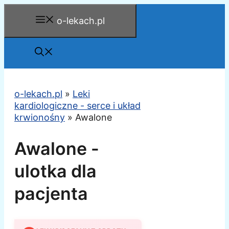
Przejdź
o-lekach.pl
do
treści
o-lekach.pl
»
Leki
kardiologiczne - serce i układ
krwionośny
»
Awalone
Awalone -
ulotka dla
pacjenta