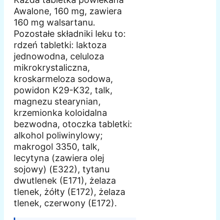
Awalone, 160 mg, zawiera
160 mg walsartanu.
Pozostałe składniki leku to:
rdzeń tabletki: laktoza
jednowodna, celuloza
mikrokrystaliczna,
kroskarmeloza sodowa,
powidon K29-K32, talk,
magnezu stearynian,
krzemionka koloidalna
bezwodna, otoczka tabletki:
alkohol poliwinylowy;
makrogol 3350, talk,
lecytyna (zawiera olej
sojowy) (E322), tytanu
dwutlenek (E171), żelaza
tlenek, żółty (E172), żelaza
tlenek, czerwony (E172).