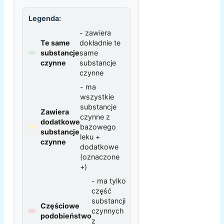
Legenda:
- zawiera
Te same
dokładnie te
substancje
same
czynne
substancje
czynne
- ma
wszystkie
substancje
Zawiera
czynne z
dodatkowe
bazowego
substancje
leku +
czynne
dodatkowe
(oznaczone
+)
- ma tylko
część
substancji
Częściowe
czynnych
podobieństwo
z