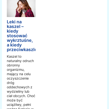
Leki na
kaszel –
kiedy
stosować
wykrztuśne,
a kiedy
przeciwkaszlowe?
Kaszel to
naturalny odruch
obronny
organizmu,
mający na celu
oczyszczenie
dróg
oddechowych z
wydzieliny lub
ciał obcych. Choć
może być
uciążliwy, pełni
ważną funkcję w