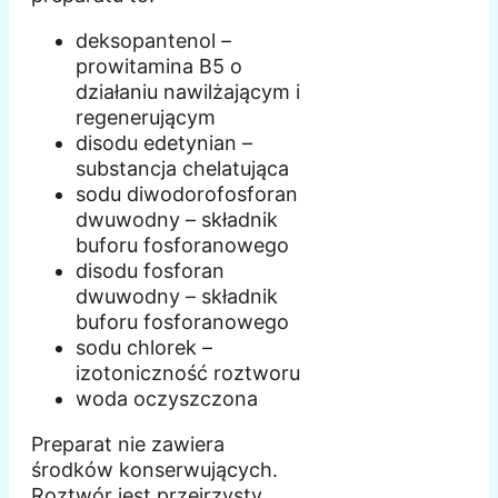
deksopantenol –
prowitamina B5 o
działaniu nawilżającym i
regenerującym
disodu edetynian –
substancja chelatująca
sodu diwodorofosforan
dwuwodny – składnik
buforu fosforanowego
disodu fosforan
dwuwodny – składnik
buforu fosforanowego
sodu chlorek –
izotoniczność roztworu
woda oczyszczona
Preparat nie zawiera
środków konserwujących.
Roztwór jest przejrzysty,