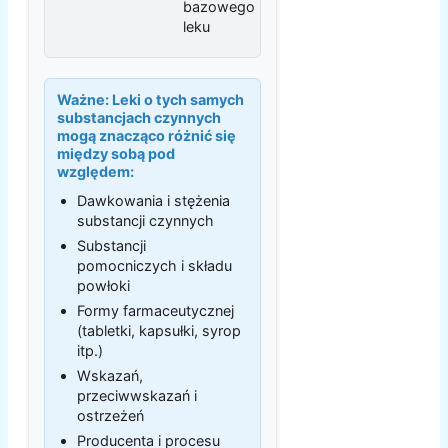
bazowego
leku
Ważne:
Leki o tych samych
substancjach czynnych
mogą znacząco różnić się
między sobą pod
względem:
Dawkowania i stężenia
substancji czynnych
Substancji
pomocniczych i składu
powłoki
Formy farmaceutycznej
(tabletki, kapsułki, syrop
itp.)
Wskazań,
przeciwwskazań i
ostrzeżeń
Producenta i procesu