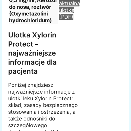
0,5 mg/ml, Aerozol
aktualną
do nosa, roztwór
ulotkę
(Oxymetazolini
(PDF)
hydrochloridum)
Ulotka Xylorin
Protect –
najważniejsze
informacje dla
pacjenta
Poniżej znajdziesz
najważniejsze informacje z
ulotki leku Xylorin Protect:
skład, zasady bezpiecznego
stosowania i ostrzeżenia, a
także odnośniki do
szczegółowego