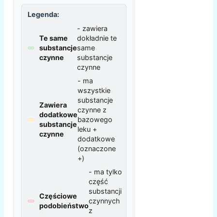
Legenda:
- zawiera
Te same
dokładnie te
substancje
same
czynne
substancje
czynne
- ma
wszystkie
substancje
Zawiera
czynne z
dodatkowe
bazowego
substancje
leku +
czynne
dodatkowe
(oznaczone
+)
- ma tylko
część
substancji
Częściowe
czynnych
podobieństwo
z