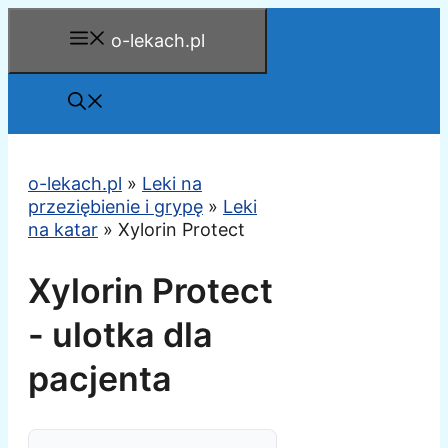
Przejdź
o-lekach.pl
do
treści
o-lekach.pl
»
Leki na
przeziębienie i grypę
»
Leki
na katar
»
Xylorin Protect
Xylorin Protect
- ulotka dla
pacjenta