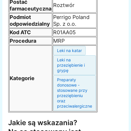
Postać
Roztwór
farmaceutyczna
Podmiot
Perrigo Poland
odpowiedzialny
Sp. z o.o.
Kod ATC
R01AA05
Procedura
MRP
Leki na katar
Leki na
przeziębienie i
grypę
Kategorie
Preparaty
donosowe -
stosowane przy
przeziębieniu
oraz
przeciwalergiczne
Jakie są wskazania?