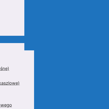
uśne)
wkaszlowe)
zowego