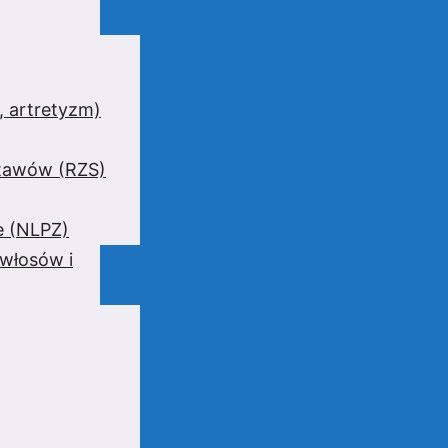
 artretyzm)
stawów (RZS)
e (NLPZ)
 włosów i