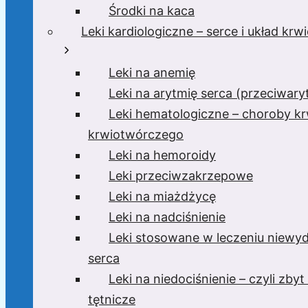
Środki na kaca
Leki kardiologiczne – serce i układ kr
Leki na anemię
Leki na arytmię serca (przeciwar
Leki hematologiczne – choroby krw
krwiotwórczego
Leki na hemoroidy
Leki przeciwzakrzepowe
Leki na miażdżycę
Leki na nadciśnienie
Leki stosowane w leczeniu niewyd
serca
Leki na niedociśnienie – czyli zbyt 
tętnicze