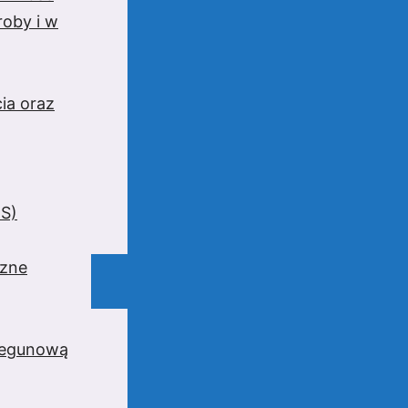
oby i w
ia oraz
BS)
czne
iegunową