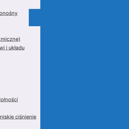
wionośny
ytmiczne)
i i układu
olności
niskie ciśnienie