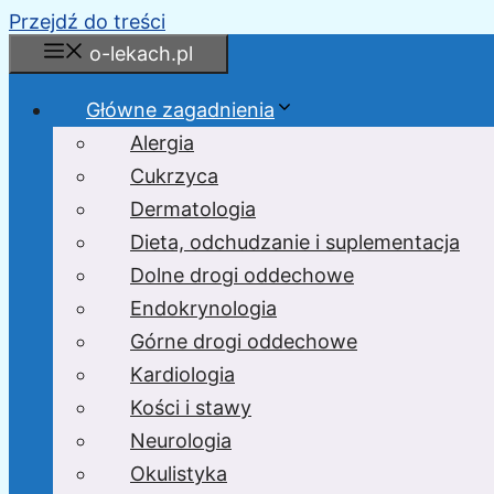
Przejdź do treści
o-lekach.pl
Główne zagadnienia
Alergia
Cukrzyca
Dermatologia
Dieta, odchudzanie i suplementacja
Dolne drogi oddechowe
Endokrynologia
Górne drogi oddechowe
Kardiologia
Kości i stawy
Neurologia
Okulistyka