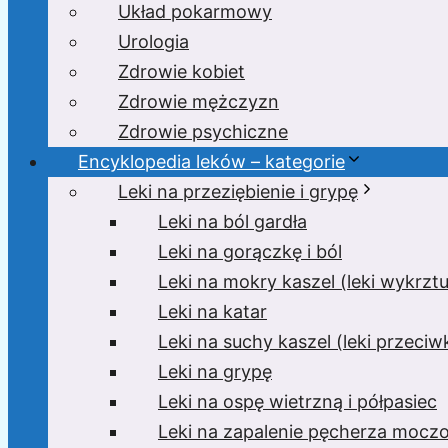
Układ pokarmowy
Urologia
Zdrowie kobiet
Zdrowie mężczyzn
Zdrowie psychiczne
Encyklopedia leków – kategorie
Leki na przeziębienie i grypę
Leki na ból gardła
Leki na gorączkę i ból
Leki na mokry kaszel (leki wykrzt
Leki na katar
Leki na suchy kaszel (leki przeci
Leki na grypę
Leki na ospę wietrzną i półpasiec
Leki na zapalenie pęcherza moc