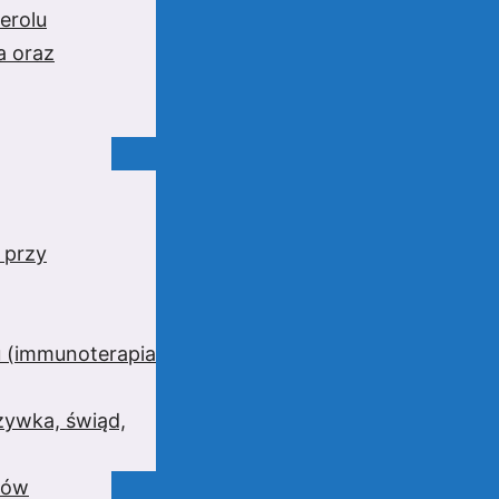
erolu
a oraz
 przy
 (immunoterapia
zywka, świąd,
wów