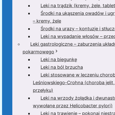
Leki na trądzik (kremy, żele, tablet
Środki na ukąszenia owadów i ugr
– kremy, żele
Środki na urazy – kontuzje i stłucz
Leki na wypadanie włosów – przec
Leki gastrologiczne – zaburzenia układ
pokarmowego
Leki na biegunkę
Leki na ból brzucha
Leki stosowane w leczeniu choro
Leśniowskiego-Crohna (choroba jelit,
przełyku)
Leki na wrzody żołądka i dwunast
wywołane przez Helicobacter pylori)
Leki na trawienie – pokonaj niest