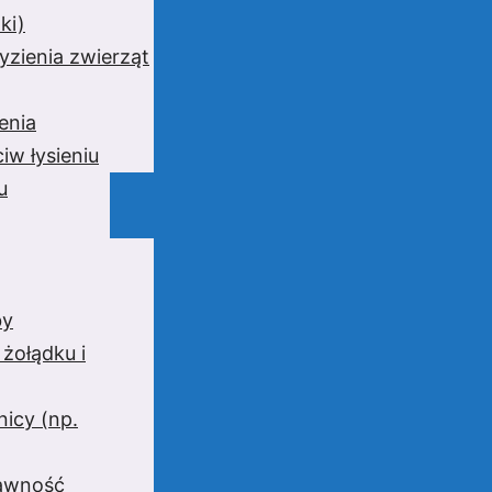
ki)
yzienia zwierząt
enia
iw łysieniu
u
by
 żołądku i
nicy (np.
rawność