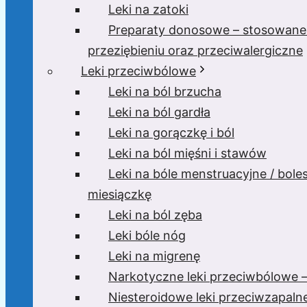
Leki na zatoki
Preparaty donosowe – stosowane
przeziębieniu oraz przeciwalergiczne
Leki przeciwbólowe
Leki na ból brzucha
Leki na ból gardła
Leki na gorączkę i ból
Leki na ból mięśni i stawów
Leki na bóle menstruacyjne / bole
miesiączkę
Leki na ból zęba
Leki bóle nóg
Leki na migrenę
Narkotyczne leki przeciwbólowe –
Niesteroidowe leki przeciwzapaln