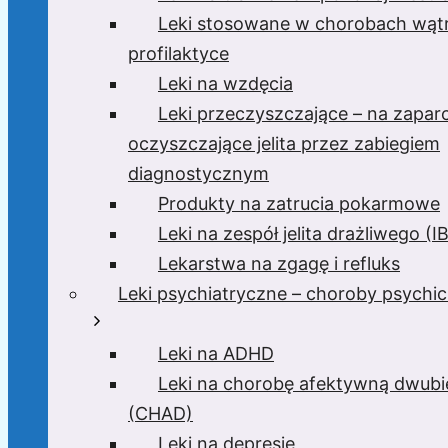
Leki stosowane w chorobach wątr
profilaktyce
Leki na wzdęcia
Leki przeczyszczające – na zaparc
oczyszczające jelita przez zabiegiem
diagnostycznym
Produkty na zatrucia pokarmowe
Leki na zespół jelita drażliwego (I
Lekarstwa na zgagę i refluks
Leki psychiatryczne – choroby psychi
Leki na ADHD
Leki na chorobę afektywną dwub
(CHAD)
Leki na depresję