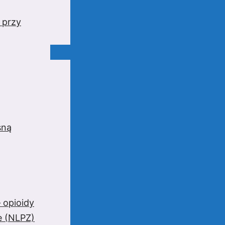
 przy
sną
 opioidy
e (NLPZ)