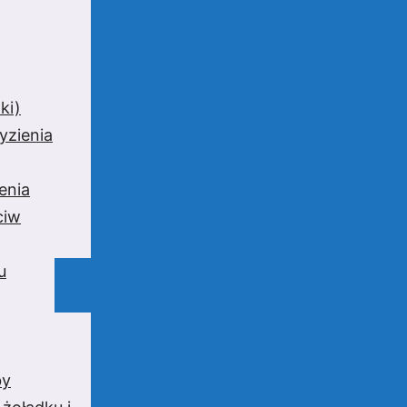
ki)
yzienia
enia
ciw
u
by