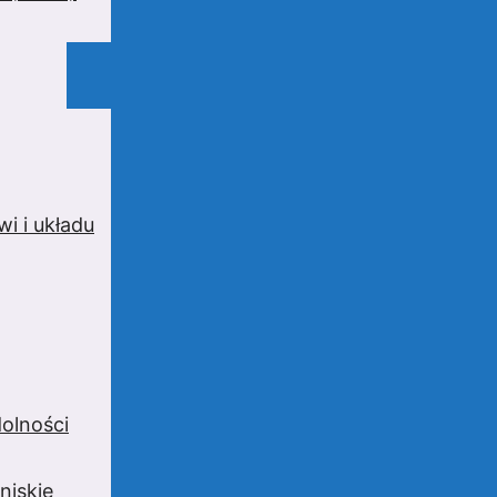
i i układu
olności
niskie