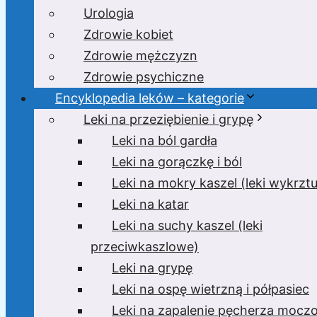
Urologia
Zdrowie kobiet
Zdrowie mężczyzn
Zdrowie psychiczne
Encyklopedia leków – kategorie
Leki na przeziębienie i grypę
Leki na ból gardła
Leki na gorączkę i ból
Leki na mokry kaszel (leki wykrzt
Leki na katar
Leki na suchy kaszel (leki
przeciwkaszlowe)
Leki na grypę
Leki na ospę wietrzną i półpasiec
Leki na zapalenie pęcherza moc