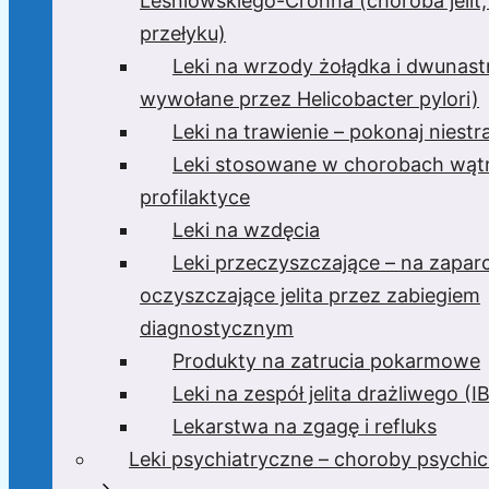
Leśniowskiego-Crohna (choroba jelit,
przełyku)
Leki na wrzody żołądka i dwunast
wywołane przez Helicobacter pylori)
Leki na trawienie – pokonaj niest
Leki stosowane w chorobach wątr
profilaktyce
Leki na wzdęcia
Leki przeczyszczające – na zaparc
oczyszczające jelita przez zabiegiem
diagnostycznym
Produkty na zatrucia pokarmowe
Leki na zespół jelita drażliwego (I
Lekarstwa na zgagę i refluks
Leki psychiatryczne – choroby psychi