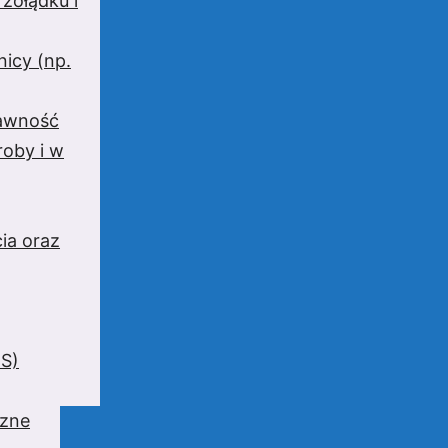
 żołądku i
nicy (np.
rawność
oby i w
ia oraz
BS)
czne