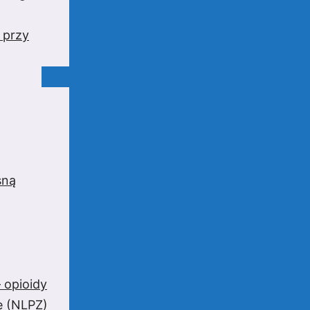
 przy
sną
 opioidy
e (NLPZ)