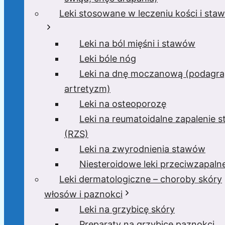
Leki stosowane w leczeniu kości i sta
Leki na ból mięśni i stawów
Leki bóle nóg
Leki na dnę moczanową (podagra
artretyzm)
Leki na osteoporozę
Leki na reumatoidalne zapalenie 
(RZS)
Leki na zwyrodnienia stawów
Niesteroidowe leki przeciwzapaln
Leki dermatologiczne – choroby skóry
włosów i paznokci
Leki na grzybicę skóry
Preparaty na grzybicę paznokci