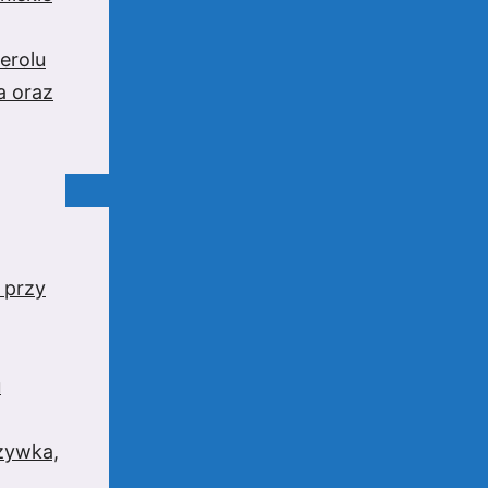
erolu
a oraz
 przy
u
rzywka,