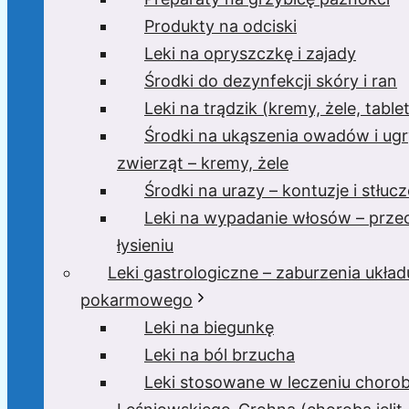
Produkty na odciski
Leki na opryszczkę i zajady
Środki do dezynfekcji skóry i ran
Leki na trądzik (kremy, żele, tablet
Środki na ukąszenia owadów i ugr
zwierząt – kremy, żele
Środki na urazy – kontuzje i stłucz
Leki na wypadanie włosów – prze
łysieniu
Leki gastrologiczne – zaburzenia układ
pokarmowego
Leki na biegunkę
Leki na ból brzucha
Leki stosowane w leczeniu choro