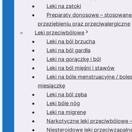
Leki na zatoki
Preparaty donosowe – stosowane
przeziębieniu oraz przeciwalergiczne
Leki przeciwbólowe
Leki na ból brzucha
Leki na ból gardła
Leki na gorączkę i ból
Leki na ból mięśni i stawów
Leki na bóle menstruacyjne / bole
miesiączkę
Leki na ból zęba
Leki bóle nóg
Leki na migrenę
Narkotyczne leki przeciwbólowe –
Niesteroidowe leki przeciwzapaln