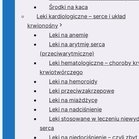
Środki na kaca
Leki kardiologiczne – serce i układ
krwionośny
Leki na anemię
Leki na arytmię serca
(przeciwarytmiczne)
Leki hematologiczne – choroby krw
krwiotwórczego
Leki na hemoroidy
Leki przeciwzakrzepowe
Leki na miażdżycę
Leki na nadciśnienie
Leki stosowane w leczeniu niewyd
serca
Leki na niedociśnienie – czyli zbyt 