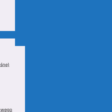
uśne)
zowego