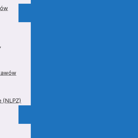
wów
,
stawów
e (NLPZ)