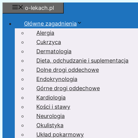
Przejdź
o-lekach.pl
do
treści
Główne zagadnienia
Alergia
Cukrzyca
Dermatologia
Dieta, odchudzanie i suplementacja
Dolne drogi oddechowe
Endokrynologia
Górne drogi oddechowe
Kardiologia
Kości i stawy
Neurologia
Okulistyka
Układ pokarmowy