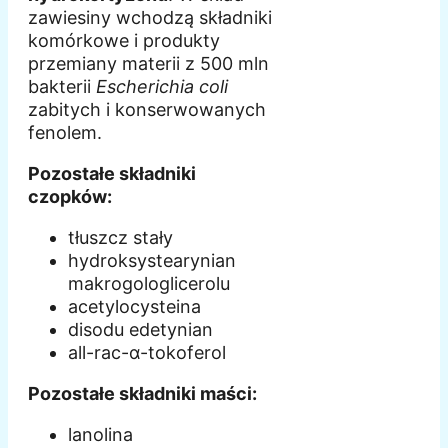
zawiesiny wchodzą składniki
komórkowe i produkty
przemiany materii z 500 mln
bakterii
Escherichia coli
zabitych i konserwowanych
fenolem.
Pozostałe składniki
czopków:
tłuszcz stały
hydroksystearynian
makrogologlicerolu
acetylocysteina
disodu edetynian
all-rac-α-tokoferol
Pozostałe składniki maści:
lanolina