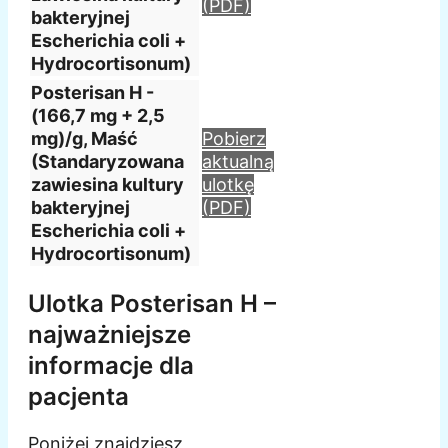
(PDF)
bakteryjnej
Escherichia coli +
Hydrocortisonum)
Posterisan H -
(166,7 mg + 2,5
mg)/g, Maść
Pobierz
(Standaryzowana
aktualną
zawiesina kultury
ulotkę
bakteryjnej
(PDF)
Escherichia coli +
Hydrocortisonum)
Ulotka Posterisan H –
najważniejsze
informacje dla
pacjenta
Poniżej znajdziesz