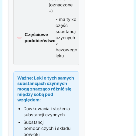
(oznaczone
+)
- ma tylko
część
substancji
Częściowe
czynnych
podobieństwo
z
bazowego
leku
Ważne:
Leki o tych samych
substancjach czynnych
mogą znacząco różnić się
między sobą pod
względem:
Dawkowania i stężenia
substancji czynnych
Substancji
pomocniczych i składu
powłoki