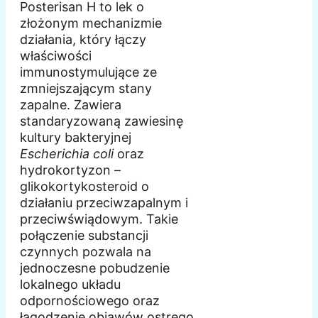
Posterisan H to lek o
złożonym mechanizmie
działania, który łączy
właściwości
immunostymulujące ze
zmniejszającym stany
zapalne. Zawiera
standaryzowaną zawiesinę
kultury bakteryjnej
Escherichia coli
oraz
hydrokortyzon –
glikokortykosteroid o
działaniu przeciwzapalnym i
przeciwświądowym. Takie
połączenie substancji
czynnych pozwala na
jednoczesne pobudzenie
lokalnego układu
odpornościowego oraz
łagodzenie objawów ostrego