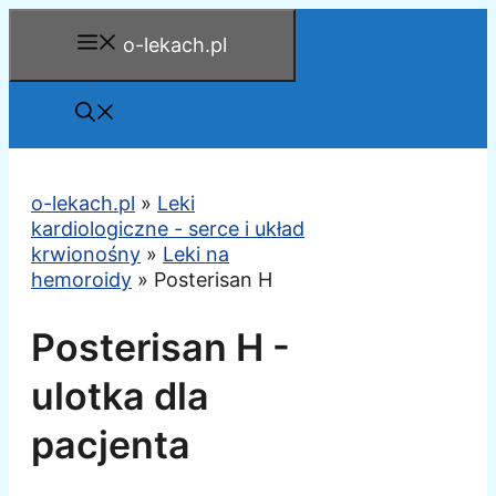
Przejdź
o-lekach.pl
do
treści
o-lekach.pl
»
Leki
kardiologiczne - serce i układ
krwionośny
»
Leki na
hemoroidy
»
Posterisan H
Posterisan H -
ulotka dla
pacjenta