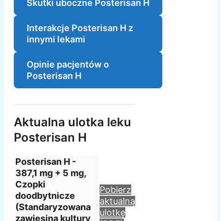
Skutki uboczne Posterisan H
Interakcje Posterisan H z
innymi lekami
Opinie pacjentów o
Posterisan H
Aktualna ulotka leku
Posterisan H
Posterisan H -
387,1 mg + 5 mg,
Czopki
Pobierz
doodbytnicze
aktualną
(Standaryzowana
ulotkę
zawiesina kultury