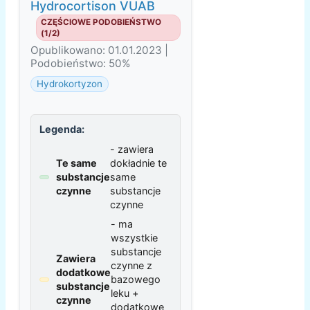
Hydrocortison VUAB
CZĘŚCIOWE PODOBIEŃSTWO
(1/2)
Opublikowano: 01.01.2023 |
Podobieństwo: 50%
Hydrokortyzon
Legenda:
- zawiera
Te same
dokładnie te
substancje
same
czynne
substancje
czynne
- ma
wszystkie
substancje
Zawiera
czynne z
dodatkowe
bazowego
substancje
leku +
czynne
dodatkowe