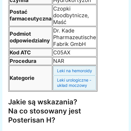
czynna
Hydrokortyzon
Czopki
Postać
doodbytnicze,
farmaceutyczna
Maść
Dr. Kade
Podmiot
Pharmazeutische
odpowiedzialny
Fabrik GmbH
Kod ATC
C05AX
Procedura
NAR
Leki na hemoroidy
Kategorie
Leki urologiczne -
układ moczowy
Jakie są wskazania?
Na co stosowany jest
Posterisan H?