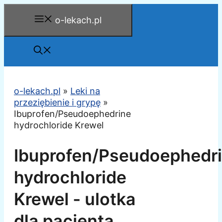
Przejdź
o-lekach.pl
do
treści
o-lekach.pl
»
Leki na
przeziębienie i grypę
»
Ibuprofen/Pseudoephedrine
hydrochloride Krewel
Ibuprofen/Pseudoephedr
hydrochloride
Krewel - ulotka
dla pacjenta