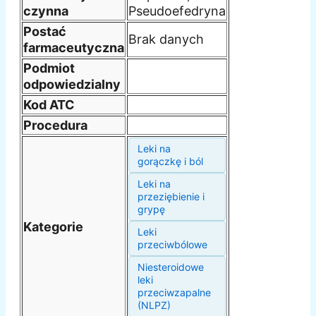
czynna
Pseudoefedryna
Postać
Brak danych
farmaceutyczna
Podmiot
odpowiedzialny
Kod ATC
Procedura
Leki na
gorączkę i ból
Leki na
przeziębienie i
grypę
Kategorie
Leki
przeciwbólowe
Niesteroidowe
leki
przeciwzapalne
(NLPZ)