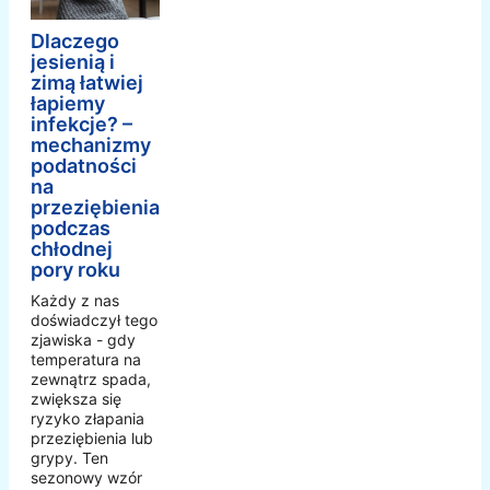
Dlaczego
jesienią i
zimą łatwiej
łapiemy
infekcje? –
mechanizmy
podatności
na
przeziębienia
podczas
chłodnej
pory roku
Każdy z nas
doświadczył tego
zjawiska - gdy
temperatura na
zewnątrz spada,
zwiększa się
ryzyko złapania
przeziębienia lub
grypy. Ten
sezonowy wzór