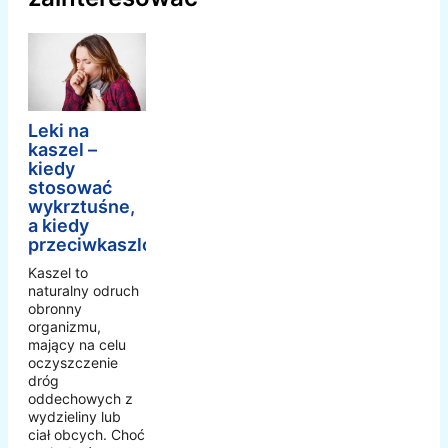
Leki na
kaszel –
kiedy
stosować
wykrztuśne,
a kiedy
przeciwkaszlowe?
Kaszel to
naturalny odruch
obronny
organizmu,
mający na celu
oczyszczenie
dróg
oddechowych z
wydzieliny lub
ciał obcych. Choć