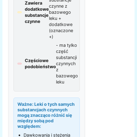
Zawiera
czynne z
dodatkowe
bazowego
substancje
leku +
czynne
dodatkowe
(oznaczone
+)
- ma tylko
część
substancji
Częściowe
czynnych
podobieństwo
z
bazowego
leku
Ważne:
Leki o tych samych
substancjach czynnych
mogą znacząco różnić się
między sobą pod
względem:
Dawkowania i stężenia