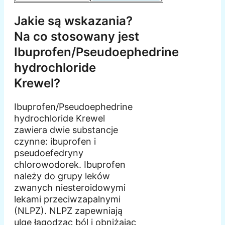
Jakie są wskazania?
Na co stosowany jest
Ibuprofen/Pseudoephedrine
hydrochloride
Krewel?
Ibuprofen/Pseudoephedrine
hydrochloride Krewel
zawiera dwie substancje
czynne: ibuprofen i
pseudoefedryny
chlorowodorek. Ibuprofen
należy do grupy leków
zwanych niesteroidowymi
lekami przeciwzapalnymi
(NLPZ). NLPZ zapewniają
ulgę łagodząc ból i obniżając