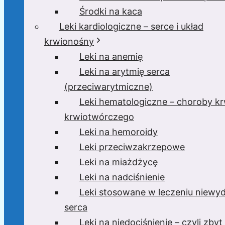
Środki na kaca
Leki kardiologiczne – serce i układ
krwionośny
Leki na anemię
Leki na arytmię serca
(przeciwarytmiczne)
Leki hematologiczne – choroby krw
krwiotwórczego
Leki na hemoroidy
Leki przeciwzakrzepowe
Leki na miażdżycę
Leki na nadciśnienie
Leki stosowane w leczeniu niewyd
serca
Leki na niedociśnienie – czyli zbyt 