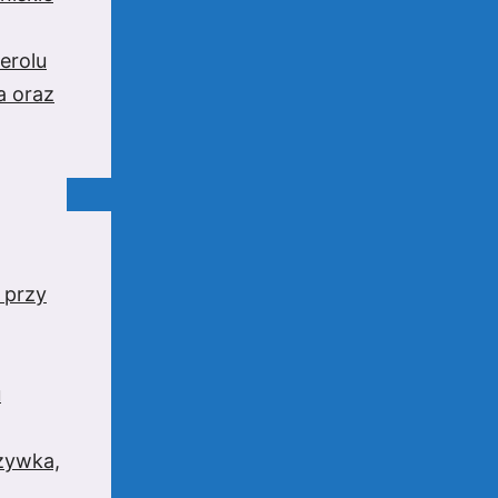
erolu
a oraz
 przy
u
rzywka,