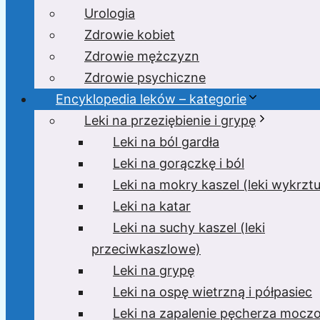
Urologia
Zdrowie kobiet
Zdrowie mężczyzn
Zdrowie psychiczne
Encyklopedia leków – kategorie
Leki na przeziębienie i grypę
Leki na ból gardła
Leki na gorączkę i ból
Leki na mokry kaszel (leki wykrzt
Leki na katar
Leki na suchy kaszel (leki
przeciwkaszlowe)
Leki na grypę
Leki na ospę wietrzną i półpasiec
Leki na zapalenie pęcherza moc