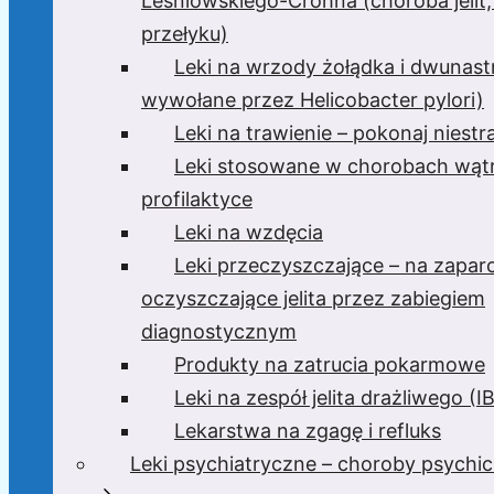
Leśniowskiego-Crohna (choroba jelit,
przełyku)
Leki na wrzody żołądka i dwunast
wywołane przez Helicobacter pylori)
Leki na trawienie – pokonaj niest
Leki stosowane w chorobach wątr
profilaktyce
Leki na wzdęcia
Leki przeczyszczające – na zaparc
oczyszczające jelita przez zabiegiem
diagnostycznym
Produkty na zatrucia pokarmowe
Leki na zespół jelita drażliwego (I
Lekarstwa na zgagę i refluks
Leki psychiatryczne – choroby psychi