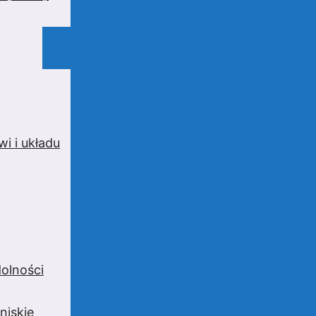
i i układu
olności
niskie