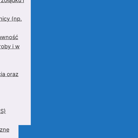
 żołądku i
nicy (np.
rawność
oby i w
ia oraz
BS)
czne