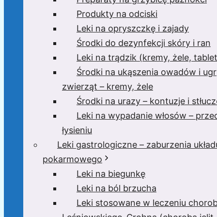
Produkty na odciski
Leki na opryszczkę i zajady
Środki do dezynfekcji skóry i ran
Leki na trądzik (kremy, żele, tablet
Środki na ukąszenia owadów i ugr
zwierząt – kremy, żele
Środki na urazy – kontuzje i stłucz
Leki na wypadanie włosów – prze
łysieniu
Leki gastrologiczne – zaburzenia układ
pokarmowego
Leki na biegunkę
Leki na ból brzucha
Leki stosowane w leczeniu choro