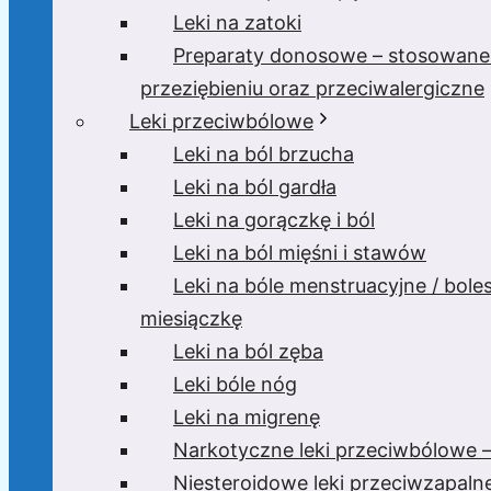
Leki na zatoki
Preparaty donosowe – stosowane
przeziębieniu oraz przeciwalergiczne
Leki przeciwbólowe
Leki na ból brzucha
Leki na ból gardła
Leki na gorączkę i ból
Leki na ból mięśni i stawów
Leki na bóle menstruacyjne / bole
miesiączkę
Leki na ból zęba
Leki bóle nóg
Leki na migrenę
Narkotyczne leki przeciwbólowe –
Niesteroidowe leki przeciwzapaln