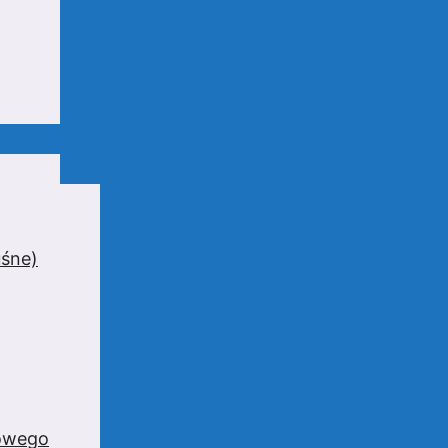
uśne)
zowego