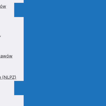
wów
,
stawów
e (NLPZ)