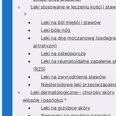
Leki stosowane w leczeniu kości i sta
Leki na ból mięśni i stawów
Leki bóle nóg
Leki na dnę moczanową (podagra
artretyzm)
Leki na osteoporozę
Leki na reumatoidalne zapalenie 
(RZS)
Leki na zwyrodnienia stawów
Niesteroidowe leki przeciwzapaln
Leki dermatologiczne – choroby skóry
włosów i paznokci
Leki na grzybicę skóry
Preparaty na grzybicę paznokci