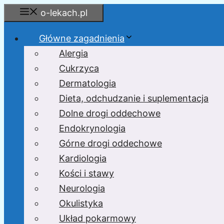
Przejdź
o-lekach.pl
do
treści
Główne zagadnienia
Alergia
Cukrzyca
Dermatologia
Dieta, odchudzanie i suplementacja
Dolne drogi oddechowe
Endokrynologia
Górne drogi oddechowe
Kardiologia
Kości i stawy
Neurologia
Okulistyka
Układ pokarmowy