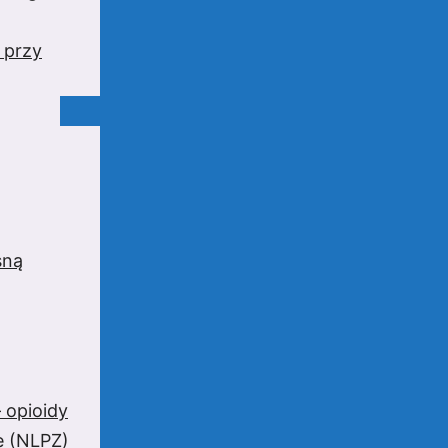
 przy
sną
 opioidy
e (NLPZ)