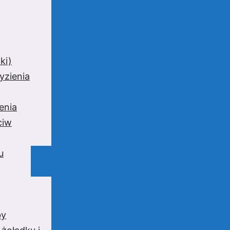
ki)
yzienia
enia
ciw
u
by