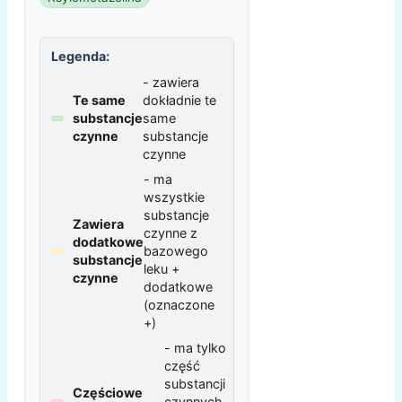
Legenda:
- zawiera
Te same
dokładnie te
substancje
same
czynne
substancje
czynne
- ma
wszystkie
substancje
Zawiera
czynne z
dodatkowe
bazowego
substancje
leku +
czynne
dodatkowe
(oznaczone
+)
- ma tylko
część
substancji
Częściowe
czynnych