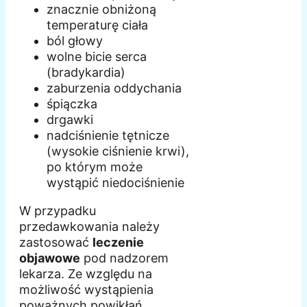
znacznie obniżoną
temperaturę ciała
ból głowy
wolne bicie serca
(bradykardia)
zaburzenia oddychania
śpiączka
drgawki
nadciśnienie tętnicze
(wysokie ciśnienie krwi),
po którym może
wystąpić niedociśnienie
W przypadku
przedawkowania należy
zastosować
leczenie
objawowe
pod nadzorem
lekarza. Ze względu na
możliwość wystąpienia
poważnych powikłań,