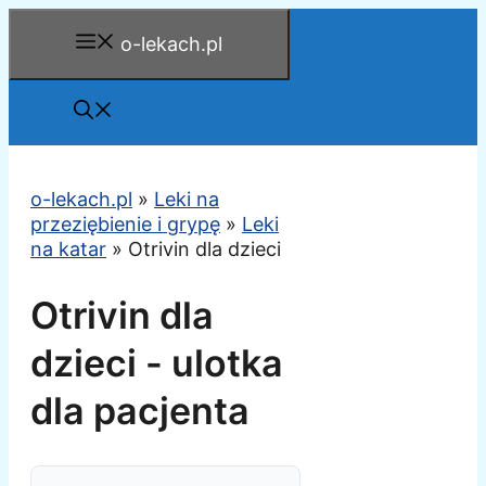
Przejdź
o-lekach.pl
do
treści
o-lekach.pl
»
Leki na
przeziębienie i grypę
»
Leki
na katar
»
Otrivin dla dzieci
Otrivin dla
dzieci - ulotka
dla pacjenta