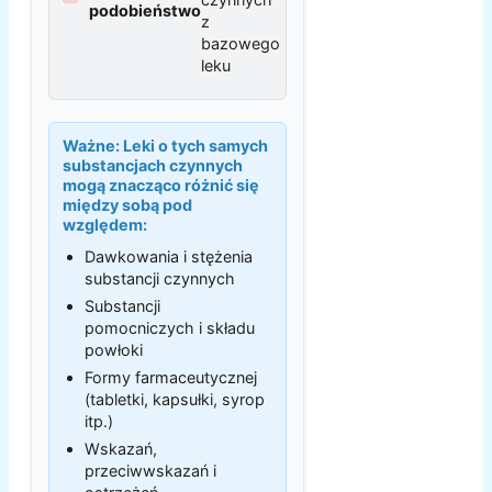
podobieństwo
z
bazowego
leku
Ważne:
Leki o tych samych
substancjach czynnych
mogą znacząco różnić się
między sobą pod
względem:
Dawkowania i stężenia
substancji czynnych
Substancji
pomocniczych i składu
powłoki
Formy farmaceutycznej
(tabletki, kapsułki, syrop
itp.)
Wskazań,
przeciwwskazań i