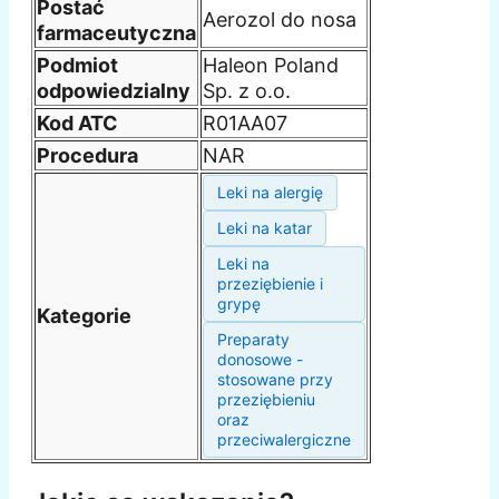
Postać
Aerozol do nosa
farmaceutyczna
Podmiot
Haleon Poland
odpowiedzialny
Sp. z o.o.
Kod ATC
R01AA07
Procedura
NAR
Leki na alergię
Leki na katar
Leki na
przeziębienie i
grypę
Kategorie
Preparaty
donosowe -
stosowane przy
przeziębieniu
oraz
przeciwalergiczne