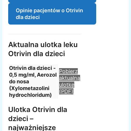
Opinie pacjentów o Otrivin
dla dzieci
Aktualna ulotka leku
Otrivin dla dzieci
Otrivin dla dzieci -
Pobierz
0,5 mg/ml, Aerozol
aktualną
do nosa
ulotkę
(Xylometazolini
(PDF)
hydrochloridum)
Ulotka Otrivin dla
dzieci –
najważniejsze