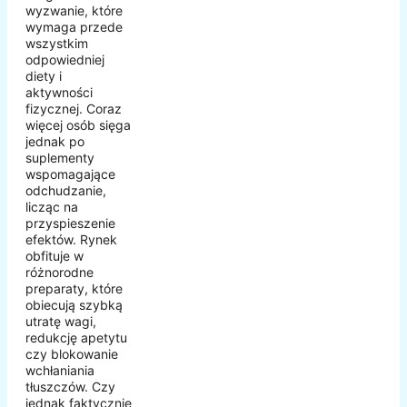
wyzwanie, które
wymaga przede
wszystkim
odpowiedniej
diety i
aktywności
fizycznej. Coraz
więcej osób sięga
jednak po
suplementy
wspomagające
odchudzanie,
licząc na
przyspieszenie
efektów. Rynek
obfituje w
różnorodne
preparaty, które
obiecują szybką
utratę wagi,
redukcję apetytu
czy blokowanie
wchłaniania
tłuszczów. Czy
jednak faktycznie