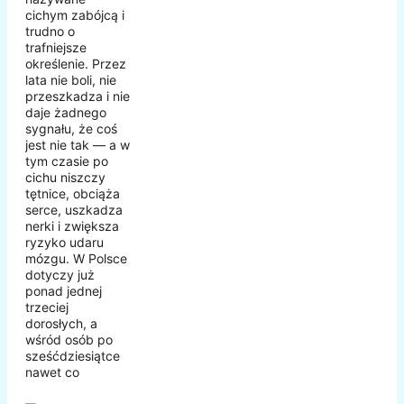
cichym zabójcą i
trudno o
trafniejsze
określenie. Przez
lata nie boli, nie
przeszkadza i nie
daje żadnego
sygnału, że coś
jest nie tak — a w
tym czasie po
cichu niszczy
tętnice, obciąża
serce, uszkadza
nerki i zwiększa
ryzyko udaru
mózgu. W Polsce
dotyczy już
ponad jednej
trzeciej
dorosłych, a
wśród osób po
sześćdziesiątce
nawet co