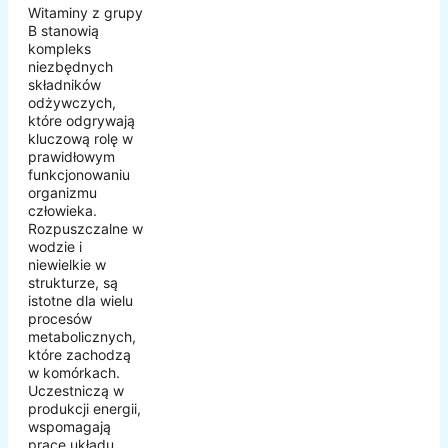
Witaminy z grupy
B stanowią
kompleks
niezbędnych
składników
odżywczych,
które odgrywają
kluczową rolę w
prawidłowym
funkcjonowaniu
organizmu
człowieka.
Rozpuszczalne w
wodzie i
niewielkie w
strukturze, są
istotne dla wielu
procesów
metabolicznych,
które zachodzą
w komórkach.
Uczestniczą w
produkcji energii,
wspomagają
pracę układu