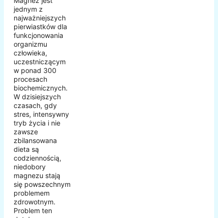
Magnez jest
jednym z
najważniejszych
pierwiastków dla
funkcjonowania
organizmu
człowieka,
uczestniczącym
w ponad 300
procesach
biochemicznych.
W dzisiejszych
czasach, gdy
stres, intensywny
tryb życia i nie
zawsze
zbilansowana
dieta są
codziennością,
niedobory
magnezu stają
się powszechnym
problemem
zdrowotnym.
Problem ten