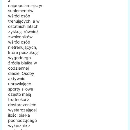
z
najpopularniejszych
suplementów
wśród osób
trenujących, a w
ostatnich latach
zyskują również
zwolenników
wśród osób
nietrenujących,
które poszukują
wygodnego
źródła białka w
codziennej
diecie. Osoby
aktywnie
uprawiające
sporty siłowe
często mają
trudności z
dostarczeniem
wystarczającej
ilości białka
pochodzącego
wyłącznie z