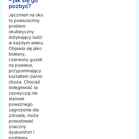
– jak się go
pozbyć?
Jęczmień na oku
to powszechny
problem
okulistyczny
dotykający ludzi
w każdym wieku.
Objawia się jako
bolesny,
czerwony guzek
na powiece,
przypominający
kształtem ziarno
zboża. Chociaż
dolegliwość ta
zazwyczaj nie
stanowi
poważnego
zagrożenia dla
zdrowia, może
powodować
znaczny
dyskomfort i
problemy