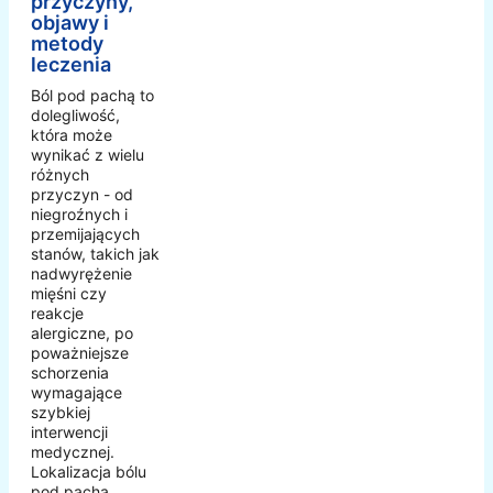
przyczyny,
objawy i
metody
leczenia
Ból pod pachą to
dolegliwość,
która może
wynikać z wielu
różnych
przyczyn - od
niegroźnych i
przemijających
stanów, takich jak
nadwyrężenie
mięśni czy
reakcje
alergiczne, po
poważniejsze
schorzenia
wymagające
szybkiej
interwencji
medycznej.
Lokalizacja bólu
pod pachą