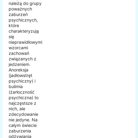
należą do grupy
poważnych
zaburzeń
psychicznych,
które
charakteryzują
się
nieprawidłowymi
wzorcami
zachowań
związanych z
jedzeniem.
Anoreksja
(jadłowstręt
psychiczny) i
bulimia
(żarłoczność
psychiczna) to
najczęstsze z
nich, ale
zdecydowanie
nie jedyne. Na
całym świecie
zaburzenia
odżywiania