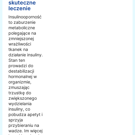
skuteczne
leczenie
Insulinooporność
to zaburzenie
metaboliczne
polegające na
zmniejszonej
wrażliwości
tkanek na
działanie insuliny.
Stan ten
prowadzi do
destabilizacji
hormonalnej w
organizmie,
zmuszając
trzustkę do
zwiększonego
wydzielania
insuliny, co
pobudza apetyt i
sprzyja
przybieraniu na
wadze. Im więcej