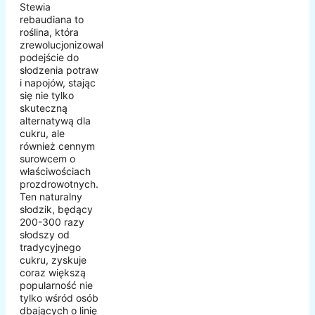
Stewia
rebaudiana to
roślina, która
zrewolucjonizowała
podejście do
słodzenia potraw
i napojów, stając
się nie tylko
skuteczną
alternatywą dla
cukru, ale
również cennym
surowcem o
właściwościach
prozdrowotnych.
Ten naturalny
słodzik, będący
200-300 razy
słodszy od
tradycyjnego
cukru, zyskuje
coraz większą
popularność nie
tylko wśród osób
dbających o linię